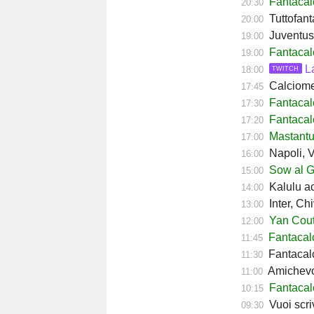
Fantacal
20:30
Tuttofant
20:00
Juventus,
19:00
Fantacal
19:00
L
18:00
TWITCH
Calciomerc
17:45
Fantacalc
17:30
Fantacal
17:20
Mastantuo
17:00
Napoli, Ve
16:00
Sow al Ge
15:00
Kalulu ac
14:00
Inter, Ch
13:00
Yan Couto
12:00
Fantacal
11:45
Fantacalc
11:30
Amichevol
11:00
Fantacal
10:15
Vuoi scriv
09:30