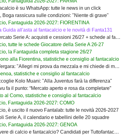
cio, Fantaguida 2026-2027: PARMA
acalcio è su WhatsApp: tutte le news in un click
 Boga rassicura sulle condizioni: "Niente di grave"
cio, Fantaguida 2026-2027: FIORENTINA
a Guida all'asta al fantacalcio e le novità di Fanta131
ato Serie A: acquisti e cessioni 26/27 + schede al fantacalcio
io, tutte le schede Giocatore della Serie A 26-27
cio, la Fantaguida completa stagione 26/27
no alla Fiorentina, statistiche e consiglio al fantacalcio
rgara: "Allegri mi prova da mezzala e mi chiede di migliorare"
noa, statistiche e consiglio al fantacalcio
coglie Kolo Muani: "Alla Juventus farà la differenza"
ivu fa il punto: “Mercato aperto e rosa da completare”
 al Como, statistiche e consiglio al fantacalcio
cio, Fantaguida 2026-2027: COMO
io, è uscito il nuovo Fantalab: tutte le novità 2026-2027
i Serie A, il calendario e tabellini delle 20 squadre
cio, Fantaguida 2026-2027: GENOA
ere di calcio e fantacalcio? Candidati per Tuttofantacalcio