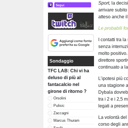
Sport,
la decis
Segui
arrivare subito
atteso anche i
Le probabili f
I contatti tra 
senza interruzi
molto positivo.
direttore spor
Sondaggio
continuato a l
TFC LAB: Chi vi ha
deluso di più al
L’ipotesi più 
fantacalcio nel
una stagione a
girone di ritorno ?
Dybala dovrebb
Orsolini
tra i 2 e i 2,5
legati a prese
Pulisic
Zaccagni
La volontà del
Marcus Thuram
corso degli ann
Soulè