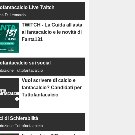
tofantacalcio Live Twitch
uca Di Leonardo
TWITCH - La Guida all'asta
al fantacalcio e le novità di
Fanta131
ofantacalcio sui social
dazione Tuttofantacalcio
Vuoi scrivere di calcio e
fantacalcio? Candidati per
Tuttofantacalcio
ci di Schierabilità
dazione Tuttofantacalcio