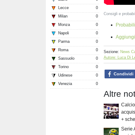
Lecce
0
Consigli e probabi
Milan
0
Probabili
Monza
0
Napoli
0
Aggiungi 
Parma
0
Roma
0
Sezione:
News Ca
Autore: Luca Di 
Sassuolo
0
Torino
0
Condividi
Udinese
0
Venezia
0
Altre no
Calcio
acquis
+ sche
Serie A