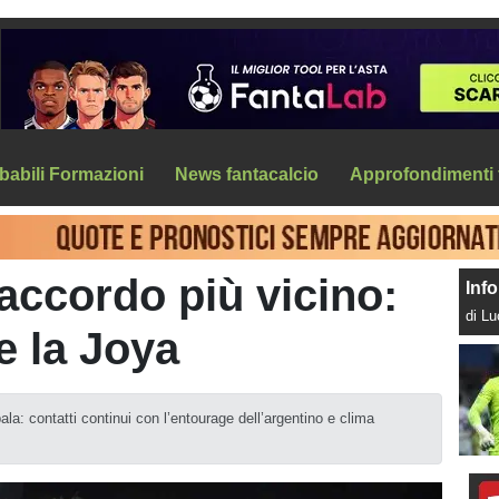
babili Formazioni
News fantacalcio
Approfondimenti 
ccordo più vicino:
Info
di L
e la Joya
la: contatti continui con l’entourage dell’argentino e clima