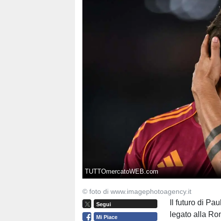
TUTTOmercatoWEB.com
© foto di www.imagephotoagency.it
Il futuro di Pa
Segui
legato alla Ro
Mi Piace