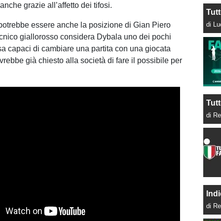
anche grazie all’affetto dei tifosi.
Tut
otrebbe essere anche la posizione di Gian Piero
di L
tecnico giallorosso considera Dybala uno dei pochi
osa capaci di cambiare una partita con una giocata
rebbe già chiesto alla società di fare il possibile per
Tutt
di Re
Indi
di Re