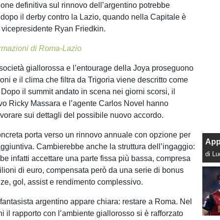
ione definitiva sul rinnovo dell’argentino potrebbe
 dopo il derby contro la Lazio, quando nella Capitale è
l vicepresidente Ryan Friedkin.
ormazioni di Roma-Lazio
la società giallorossa e l’entourage della Joya proseguono
oni e il clima che filtra da Trigoria viene descritto come
 Dopo il summit andato in scena nei giorni scorsi, il
tivo Ricky Massara e l’agente Carlos Novel hanno
avorare sui dettagli del possibile nuovo accordo.
concreta porta verso un rinnovo annuale con opzione per
App
ggiuntiva. Cambierebbe anche la struttura dell’ingaggio:
di L
e infatti accettare una parte fissa più bassa, compresa
 milioni di euro, compensata però da una serie di bonus
nze, gol, assist e rendimento complessivo.
 fantasista argentino appare chiara: restare a Roma. Nel
i il rapporto con l’ambiente giallorosso si è rafforzato