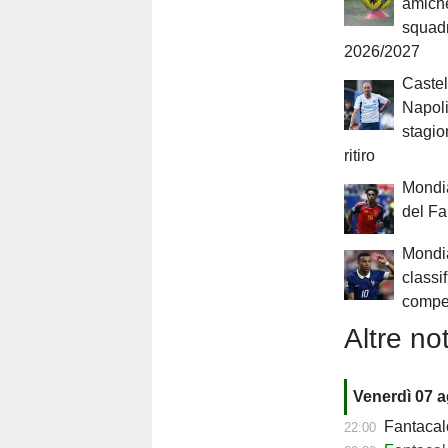
amiche
squad
2026/2027
Castel
Napoli
stagion
ritiro
Mondia
del F
Mondia
classi
compe
Altre not
Venerdì 07 
Fantacalc
22:00