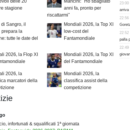
voli delle 20
Mancini: "Ho sbagliato
23:00
re stagione
anni fa, pronto per
arriva
riscattarmi"
22:56
 di Sangro, il
Mondiali 2026, la Top XI
Goret
 prepara la
low-cost del
22:52
e: tutte le date del
Fantamondiale
palla 
22:49
giovan
li 2026, la Flop XI
Mondiali 2026, la Top XI
antamondiale
del Fantamondiale
li 2026, la
Mondiali 2026, la
fica marcatori della
classifica assist della
tizione
competizione
izie
ago
io, infortunati & squalificati 1ª giornata