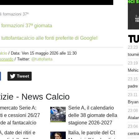
li formazioni 37ª
 formazioni 37ª giornata
tuttofantacalcio alle fonti preferite di Google!
23:23
lcio
/ Data:
Ven 15 maggio 2026 alle 11:30
tourné
Leonardo
/ Twitter:
@tuttofanta
23:19
Mehic
Tweet
23:15
padre 
tizie - News Calcio
23:11
Bryan
mercato Serie A:
Serie A, il calendario
23:08
ti e cessioni 26/27
delle 38 giornate della
Atalan
de al fantacalcio
stagione 2026-2027
23:04
, date dei ritiri e
Italia, le parole del Ct
centra