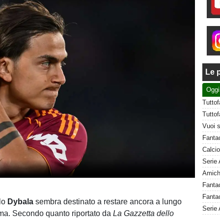
Le p
Oggi
Fantac
ulo
Dybala
sembra destinato a restare ancora a lungo
Serie 
ma. Secondo quanto riportato da
La Gazzetta dello