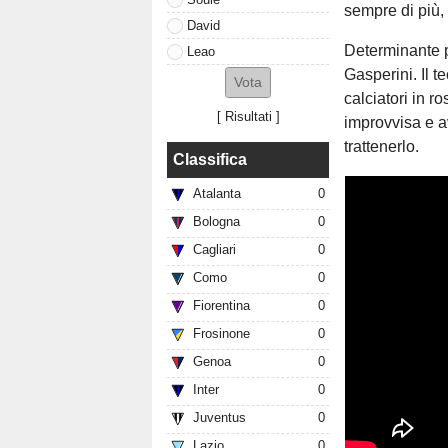
sempre di più, 
David
Determinante p
Leao
Gasperini. Il 
calciatori in r
[
Risultati
]
improvvisa e av
trattenerlo.
Classifica
Atalanta
0
Bologna
0
Cagliari
0
Como
0
Fiorentina
0
Frosinone
0
Genoa
0
Inter
0
Juventus
0
Lazio
0