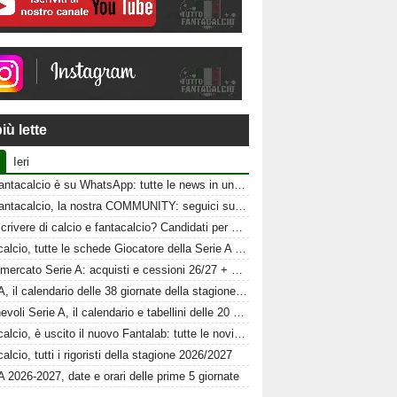
iù lette
Ieri
Tuttofantacalcio è su WhatsApp: tutte le news in un click
Tuttofantacalcio, la nostra COMMUNITY: seguici sui nostri canali social
Vuoi scrivere di calcio e fantacalcio? Candidati per Tuttofantacalcio
Fantacalcio, tutte le schede Giocatore della Serie A 26-27
Calciomercato Serie A: acquisti e cessioni 26/27 + schede al fantacalcio
Serie A, il calendario delle 38 giornate della stagione 2026-2027
Amichevoli Serie A, il calendario e tabellini delle 20 squadre
Fantacalcio, è uscito il nuovo Fantalab: tutte le novità 2026-2027
alcio, tutti i rigoristi della stagione 2026/2027
A 2026-2027, date e orari delle prime 5 giornate