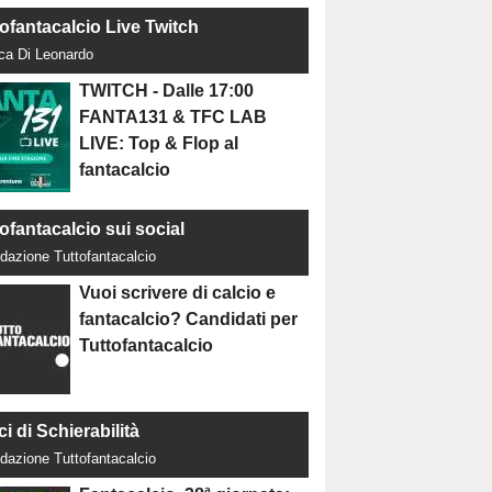
tofantacalcio Live Twitch
uca Di Leonardo
TWITCH - Dalle 17:00
FANTA131 & TFC LAB
LIVE: Top & Flop al
fantacalcio
ofantacalcio sui social
dazione Tuttofantacalcio
Vuoi scrivere di calcio e
fantacalcio? Candidati per
Tuttofantacalcio
ci di Schierabilità
dazione Tuttofantacalcio