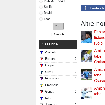
Marcus Thuram
Soulè
Condividi
David
Leao
Altre no
Fantac
[
Risultati
]
liston
ruolo
Classifica
Amiche
Atalanta
0
tabell
Bologna
0
Ostia
Cagliari
0
Amiche
Como
0
tabell
Fiorentina
0
Osasu
Frosinone
0
Amiche
Genoa
0
tabelli
Inter
0
Juventus
0