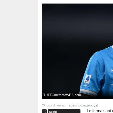
TUTTOmercatoWEB.com
© foto di www.imagephotoagency.it
Le formazioni u
Segui