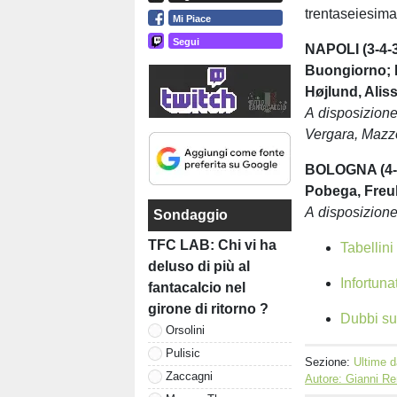
trentaseiesima
Mi Piace
Segui
NAPOLI (3-4-3
Buongiorno; P
Højlund, Alis
A disposizione
Vergara, Mazz
BOLOGNA (4-3-
Pobega, Freul
A disposizion
Sondaggio
TFC LAB: Chi vi ha
Tabellin
deluso di più al
Infortuna
fantacalcio nel
girone di ritorno ?
Dubbi su
Orsolini
Pulisic
Sezione:
Ultime d
Zaccagni
Autore: Gianni Re