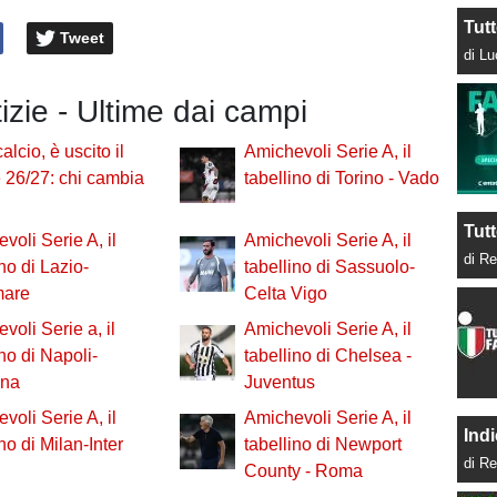
Tut
Tweet
di L
tizie - Ultime dai campi
alcio, è uscito il
Amichevoli Serie A, il
e 26/27: chi cambia
tabellino di Torino - Vado
Tutt
voli Serie A, il
Amichevoli Serie A, il
di Re
ino di Lazio-
tabellino di Sassuolo-
mare
Celta Vigo
voli Serie a, il
Amichevoli Serie A, il
ino di Napoli-
tabellino di Chelsea -
na
Juventus
voli Serie A, il
Amichevoli Serie A, il
Indi
no di Milan-Inter
tabellino di Newport
di Re
County - Roma