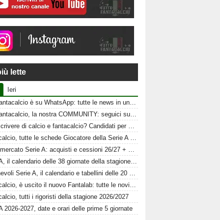
iù lette
Ieri
Tuttofantacalcio è su WhatsApp: tutte le news in un click
Tuttofantacalcio, la nostra COMMUNITY: seguici sui nostri canali social
Vuoi scrivere di calcio e fantacalcio? Candidati per Tuttofantacalcio
Fantacalcio, tutte le schede Giocatore della Serie A 26-27
Calciomercato Serie A: acquisti e cessioni 26/27 + schede al fantacalcio
Serie A, il calendario delle 38 giornate della stagione 2026-2027
Amichevoli Serie A, il calendario e tabellini delle 20 squadre
Fantacalcio, è uscito il nuovo Fantalab: tutte le novità 2026-2027
alcio, tutti i rigoristi della stagione 2026/2027
A 2026-2027, date e orari delle prime 5 giornate