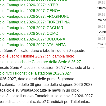
19:18
cio, Fantaguida 2026-2027: INTER
firmat
cio, Fantaguida 2026-2027: GENOA
19:15
lcio, Fantaguida 2026-2027: FROSINONE
ma con
cio, Fantaguida 2026-2027: FIORENTINA
19:08
cio, Fantaguida 2026-2027: CAGLIARI
Goret
cio, Fantaguida 2026-2027: COMO
19:05
lcio, Fantaguida 2026-2027: BOLOGNA
l'ora.
cio, Fantaguida 2026-2027: ATALANTA
i Serie A, il calendario e tabellini delle 20 squadre
io, è uscito il listone 26/27: chi cambia ruolo
io, tutte le schede Giocatore della Serie A 26-27
ato Serie A: acquisti e cessioni 26/27 + schede al fantacalcio
io, tutti i rigoristi della stagione 2026/2027
026-2027, date e orari delle prime 5 giornate
il calendario delle 38 giornate della stagione 2026-2027
acalcio è su WhatsApp: tutte le news in un click
io, è uscito il nuovo Fantalab: tutte le novità 2026-2027
ere di calcio e fantacalcio? Candidati per Tuttofantacalcio