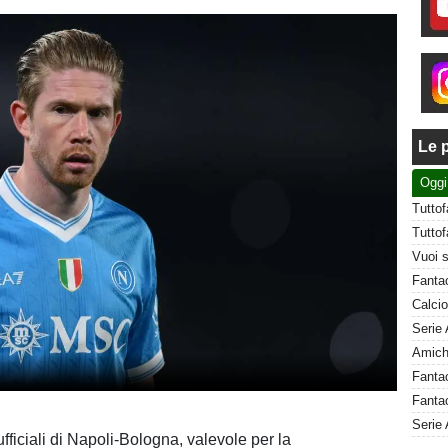
Le p
Oggi
Fantac
Serie 
fficiali di Napoli-Bologna, valevole per la