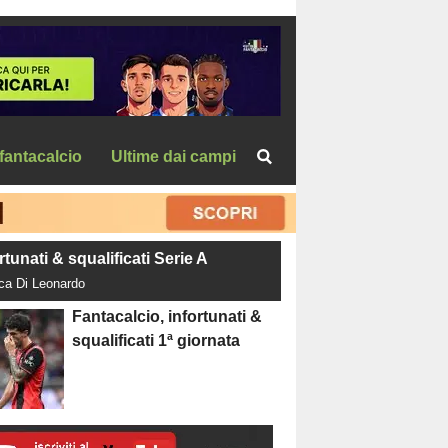
fantacalcio
Ultime dai campi
rtunati & squalificati Serie A
uca Di Leonardo
Fantacalcio, infortunati &
squalificati 1ª giornata