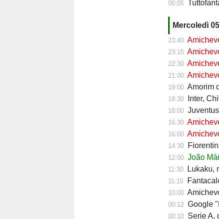
Tuttofanta
00:05
Mercoledì 0
Amichevol
23:40
Amichevol
23:15
Amichevol
22:30
Amichevol
21:00
Amorim do
19:00
Inter, Ch
18:30
Juventus,
18:00
Amichevol
16:30
Amichevol
16:00
Fiorentin
14:30
João Mári
12:00
Lukaku, ni
11:30
Fantacalc
11:15
Amichevol
10:00
Google "Font
00:12
Serie A, d
00:10