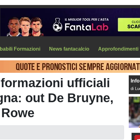
babili Formazioni
News fantacalcio
Approfondimenti 
 formazioni ufficiali
Info
di L
gna: out De Bruyne,
a Rowe