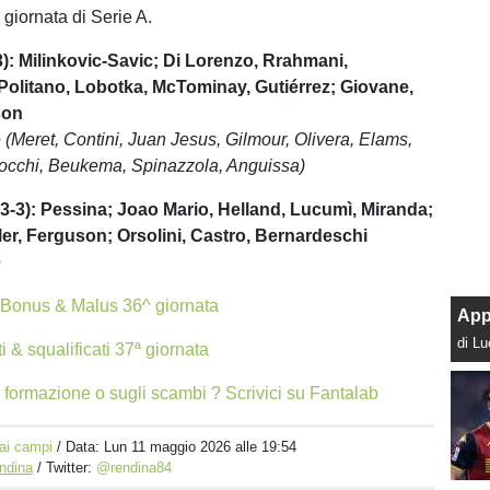
 giornata di Serie A.
): Milinkovic-Savic; Di Lorenzo, Rrahmani,
olitano, Lobotka, McTominay, Gutiérrez; Giovane,
son
 (Meret, Contini, Juan Jesus, Gilmour, Olivera, Elams,
occhi, Beukema, Spinazzola, Anguissa)
3): Pessina; Joao Mario, Helland, Lucumì, Miranda;
er, Ferguson; Orsolini, Castro, Bernardeschi
e
i Bonus & Malus 36^ giornata
App
di L
ti & squalificati 37ª giornata
 formazione o sugli scambi ? Scrivici su Fantalab
ai campi
/ Data:
Lun 11 maggio 2026 alle 19:54
ndina
/ Twitter:
@rendina84