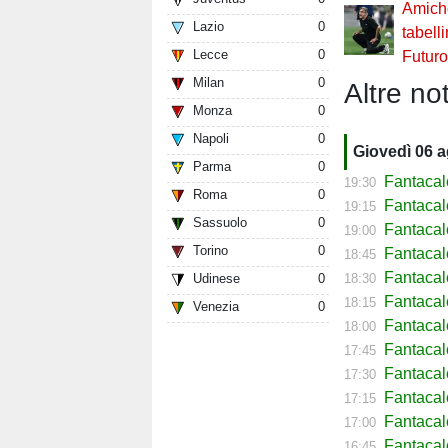
Amiche
Lazio
0
tabell
Lecce
0
Futur
Milan
0
Altre not
Monza
0
Napoli
0
Giovedì 06 
Parma
0
Fantacal
19:30
Roma
0
Fantacal
19:15
Sassuolo
0
Fantacal
19:00
Torino
0
Fantaca
18:45
Fantacal
18:30
Udinese
0
Fantacal
18:15
Venezia
0
Fantacal
18:00
Fantacal
17:45
Fantacal
17:30
Fantacal
17:15
Fantacal
17:00
Fantaca
16:45