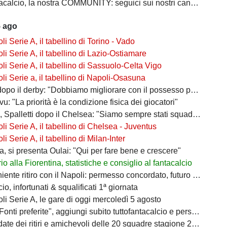
calcio, la nostra COMMUNITY: seguici sui nostri canali social
5 ago
i Serie A, il tabellino di Torino - Vado
i Serie A, il tabellino di Lazio-Ostiamare
i Serie A, il tabellino di Sassuolo-Celta Vigo
i Serie a, il tabellino di Napoli-Osasuna
po il derby: "Dobbiamo migliorare con il possesso palla"
ivu: "La priorità è la condizione fisica dei giocatori"
 Spalletti dopo il Chelsea: "Siamo sempre stati squadra"
i Serie A, il tabellino di Chelsea - Juventus
i Serie A, il tabellino di Milan-Inter
a, si presenta Oulai: "Qui per fare bene e crescere"
o alla Fiorentina, statistiche e consiglio al fantacalcio
ente ritiro con il Napoli: permesso concordato, futuro in bilico
io, infortunati & squalificati 1ª giornata
i Serie A, le gare di oggi mercoledì 5 agosto
i preferite", aggiungi subito tuttofantacalcio e personalizza le tue notizie
ate dei ritiri e amichevoli delle 20 squadre stagione 2026/2027