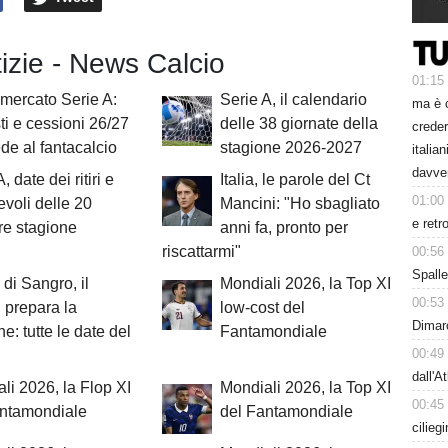
tizie - News Calcio
01:15
mercato Serie A:
Serie A, il calendario
ma è 
ti e cessioni 26/27
delle 38 giornate della
creder
de al fantacalcio
stagione 2026-2027
italia
davve
, date dei ritiri e
Italia, le parole del Ct
01:00
voli delle 20
Mancini: "Ho sbagliato
e retr
re stagione
anni fa, pronto per
riscattarmi"
00:56
Spalle
 di Sangro, il
Mondiali 2026, la Top XI
00:53
 prepara la
low-cost del
Dimarc
e: tutte le date del
Fantamondiale
00:49
dall'A
li 2026, la Flop XI
Mondiali 2026, la Top XI
00:45
antamondiale
del Fantamondiale
cilieg