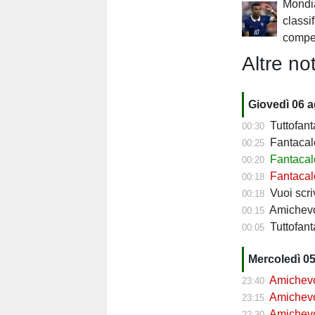
Mondia
classi
compe
Altre not
Giovedì 06 
Tuttofant
00:30
Fantacalc
00:25
Fantacalc
00:20
Fantacalc
00:18
Vuoi scriv
00:18
Amichevol
00:15
Tuttofanta
00:05
Mercoledì 0
Amichevol
23:40
Amichevol
23:15
Amichevol
22:30