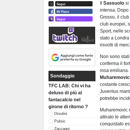
Il
Sassuolo
si
Segui
intensa. Dopo 
Mi Piace
Grosso, il club 
Segui
club europei, 
Sport,
nelle sc
stato a Londra
risvolti di merc
Non sono stati r
conferma il for
rosa emiliana.
Sondaggio
Muharemovic
costante cresci
TFC LAB: Chi vi ha
Juventus mantie
deluso di più al
potrebbe incide
fantacalcio nel
girone di ritorno ?
Muharemovic n
Orsolini
attirato le att
Pulisic
conquistato es
Zaccagni