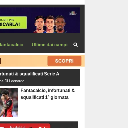
fantacalcio
Ultime dai campi
rtunati & squalificati Serie A
uca Di Leonardo
Fantacalcio, infortunati &
squalificati 1ª giornata