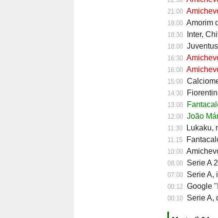
Amichevol
21:00
Amorim do
19:00
Inter, Ch
18:30
Juventus,
18:00
Amichevol
16:30
Amichevol
16:00
Calciomerc
15:00
Fiorentin
14:30
Fantacalc
13:00
João Mári
12:00
Lukaku, ni
11:30
Fantacalc
11:15
Amichevol
10:00
Serie A 2
08:00
Serie A, 
07:00
Google "Font
00:12
Serie A, d
00:10