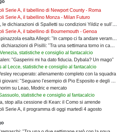
ago
i Serie A, il tabellino di Newport County - Roma
i Serie A, il tabellino Monza - Milan Futuro
le dichiarazioni di Spalletti su condizioni Yildiz e sull'attacco
i Serie A, il tabellino di Bournemouth - Genoa
inazzola esalta Allegri: "In campo ci fa andare veramente forte"
ichiarazioni di Pisilli: "Tra una settimana torno in campo"
enezia, statistiche e consiglio al fantacalcio
len: "Gasperini mi ha dato fiducia. Dybala? Un mago"
al Lecce, statistiche e consiglio al fantacalcio
sley recuperato: allenamento completo con la squadra
 giovani: "Seguano l'esempio di Pio Esposito e degli altri"
morim su Leao, Modric e mercato
Sassuolo, statistiche e consiglio al fantacalcio
a, stop alla cessione di Kean: il Como si arrende
i Serie A, il programma di oggi martedì 4 agosto
go
emaschi: "Tra una o due settimane sarò con la squadra"