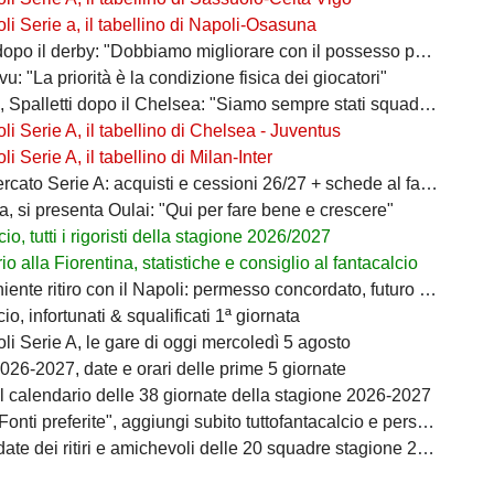
i Serie a, il tabellino di Napoli-Osasuna
po il derby: "Dobbiamo migliorare con il possesso palla"
ivu: "La priorità è la condizione fisica dei giocatori"
 Spalletti dopo il Chelsea: "Siamo sempre stati squadra"
i Serie A, il tabellino di Chelsea - Juventus
i Serie A, il tabellino di Milan-Inter
ato Serie A: acquisti e cessioni 26/27 + schede al fantacalcio
a, si presenta Oulai: "Qui per fare bene e crescere"
io, tutti i rigoristi della stagione 2026/2027
o alla Fiorentina, statistiche e consiglio al fantacalcio
ente ritiro con il Napoli: permesso concordato, futuro in bilico
io, infortunati & squalificati 1ª giornata
i Serie A, le gare di oggi mercoledì 5 agosto
026-2027, date e orari delle prime 5 giornate
il calendario delle 38 giornate della stagione 2026-2027
i preferite", aggiungi subito tuttofantacalcio e personalizza le tue notizie
ate dei ritiri e amichevoli delle 20 squadre stagione 2026/2027