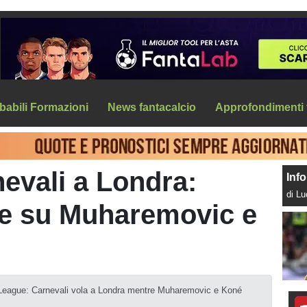
babili Formazioni
News fantacalcio
Approfondimenti 
evali a Londra:
Info
di L
e su Muharemovic e
er League: Carnevali vola a Londra mentre Muharemovic e Koné