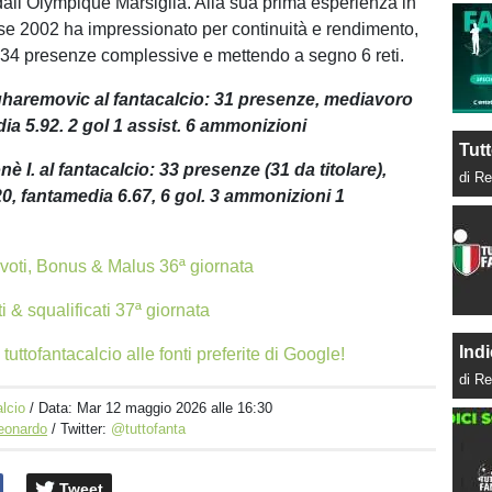
dall’Olympique Marsiglia. Alla sua prima esperienza in
asse 2002 ha impressionato per continuità e rendimento,
34 presenze complessive e mettendo a segno 6 reti.
uharemovic al fantacalcio: 31 presenze, mediavoro
ia 5.92. 2 gol 1 assist. 6 ammonizioni
Tutt
nè I. al fantacalcio: 33 presenze (31 da titolare),
di Re
0, fantamedia 6.67, 6 gol. 3 ammonizioni 1
 voti, Bonus & Malus 36ª giornata
ti & squalificati 37ª giornata
Indi
tuttofantacalcio alle fonti preferite di Google!
di Re
lcio
/ Data:
Mar 12 maggio 2026 alle 16:30
Leonardo
/ Twitter:
@tuttofanta
Tweet