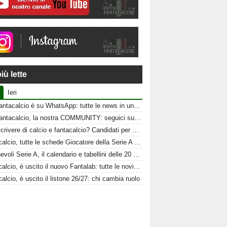
iù lette
Ieri
Tuttofantacalcio è su WhatsApp: tutte le news in un click
Tuttofantacalcio, la nostra COMMUNITY: seguici sui nostri canali social
Vuoi scrivere di calcio e fantacalcio? Candidati per Tuttofantacalcio
Fantacalcio, tutte le schede Giocatore della Serie A 26-27
Amichevoli Serie A, il calendario e tabellini delle 20 squadre
Fantacalcio, è uscito il nuovo Fantalab: tutte le novità 2026-2027
alcio, è uscito il listone 26/27: chi cambia ruolo