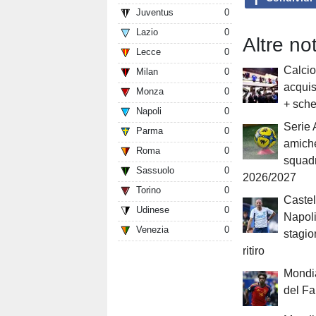
Juventus
0
Lazio
0
Altre no
Lecce
0
Calcio
Milan
0
acquis
Monza
0
+ sche
Napoli
0
Serie A
Parma
0
amiche
Roma
0
squad
Sassuolo
0
2026/2027
Torino
0
Castel
Udinese
0
Napoli
Venezia
0
stagion
ritiro
Mondia
del F