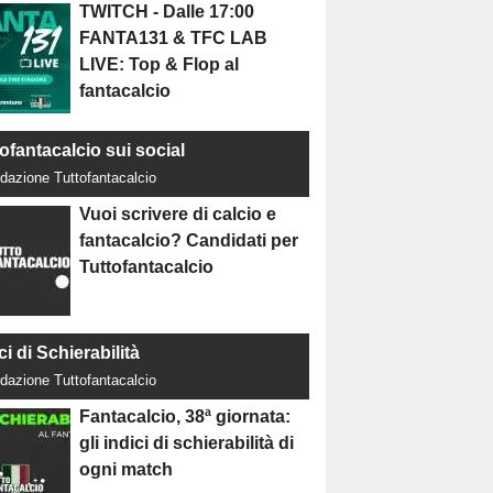
TWITCH - Dalle 17:00
FANTA131 & TFC LAB
LIVE: Top & Flop al
fantacalcio
ofantacalcio sui social
dazione Tuttofantacalcio
Vuoi scrivere di calcio e
fantacalcio? Candidati per
Tuttofantacalcio
ci di Schierabilità
dazione Tuttofantacalcio
Fantacalcio, 38ª giornata:
gli indici di schierabilità di
ogni match