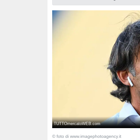
TUTTOmercatoWEB.com
© foto di www.imagephotoagency.it