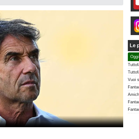
Le p
Oggi
Fantac