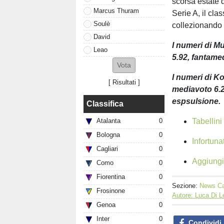
scorsa estate 
Marcus Thuram
Serie A, il cl
Soulè
collezionando 
David
I numeri di M
Leao
5.92, fantamed
I numeri di Ko
[
Risultati
]
mediavoto 6.2
espsulsione.
Classifica
Tabellini
Atalanta
0
Bologna
0
Infortuna
Cagliari
0
Aggiungi 
Como
0
Fiorentina
0
Sezione:
News Ca
Frosinone
0
Autore: Luca Di 
Genoa
0
Inter
0
Condividi