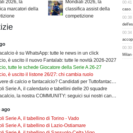
li 2026, la
Mondiali 2026, la
00:41
fica marcatori della
classifica assist della
caso. 
tizione
competizione
00:38
dell'e
izie
00:34
accop
ago
00:30
acalcio è su WhatsApp: tutte le news in un click
Milan 
io, è uscito il nuovo Fantalab: tutte le novità 2026-2027
io, tutte le schede Giocatore della Serie A 26-27
io, è uscito il listone 26/27: chi cambia ruolo
ere di calcio e fantacalcio? Candidati per Tuttofantacalcio
i Serie A, il calendario e tabellini delle 20 squadre
calcio, la nostra COMMUNITY: seguici sui nostri canali social
5 ago
i Serie A, il tabellino di Torino - Vado
i Serie A, il tabellino di Lazio-Ostiamare
i Serie A, il tabellino di Sassuolo-Celta Vigo