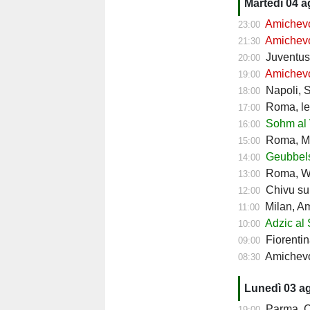
Martedì 04 
Amichevol
23:00
Amichevol
21:30
Juventus, 
20:00
Amichevol
19:00
Napoli, Sp
18:00
Roma, le d
17:00
Sohm al V
16:00
Roma, Ma
15:00
Geubbels 
14:00
Roma, We
13:00
Chivu sui
12:00
Milan, A
11:00
Adzic al 
10:00
Fiorentin
09:00
Amichevol
08:30
Lunedì 03 a
Parma, Cr
19:00