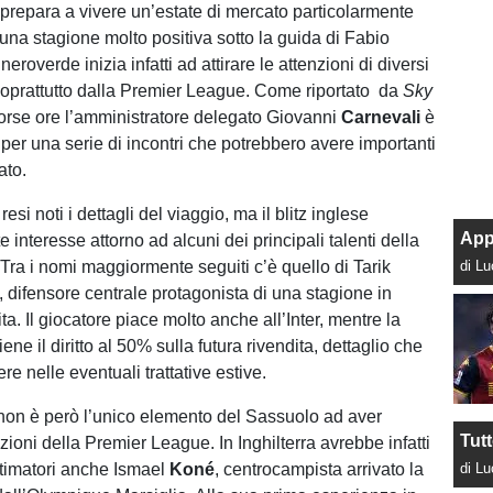
 prepara a vivere un’estate di mercato particolarmente
una stagione molto positiva sotto la guida di Fabio
neroverde inizia infatti ad attirare le attenzioni di diversi
soprattutto dalla Premier League. Come riportato da
Sky
orse ore l’amministratore delegato Giovanni
Carnevali
è
 per una serie di incontri che potrebbero avere importanti
ato.
esi noti i dettagli del viaggio, ma il blitz inglese
App
te interesse attorno ad alcuni dei principali talenti della
 Tra i nomi maggiormente seguiti c’è quello di Tarik
di L
, difensore centrale protagonista di una stagione in
ta. Il giocatore piace molto anche all’Inter, mentre la
ne il diritto al 50% sulla futura rivendita, dettaglio che
re nelle eventuali trattative estive.
on è però l’unico elemento del Sassuolo ad aver
Tut
enzioni della Premier League. In Inghilterra avrebbe infatti
timatori anche Ismael
Koné
, centrocampista arrivato la
di L