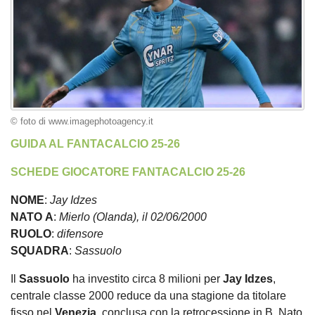
© foto di www.imagephotoagency.it
GUIDA AL FANTACALCIO 25-26
SCHEDE GIOCATORE FANTACALCIO 25-26
NOME
:
Jay
Idzes
NATO
A
:
Mierlo (Olanda), il 02/06/2000
RUOLO
:
d
ifensore
SQUADRA
:
Sassuolo
Il
Sassuolo
ha investito circa 8 milioni per
Jay
Idzes
,
centrale classe 2000 reduce da una stagione da titolare
fisso nel
Venezia
, conclusa con la retrocessione in B. Nato