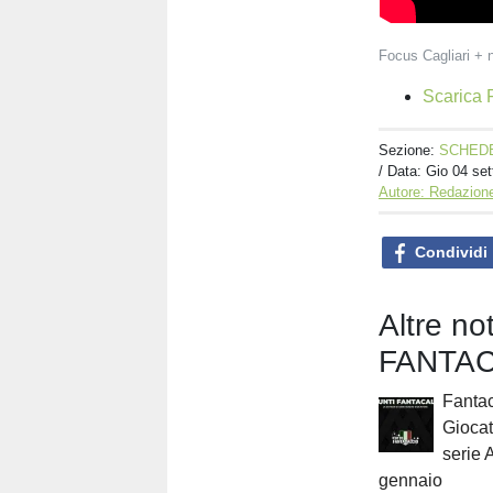
Focus Cagliari + 
Scarica F
Sezione:
SCHEDE
/ Data:
Gio 04 set
Autore: Redazione
Condividi
Altre n
FANTAC
Fantac
Giocat
serie 
gennaio