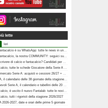
iù lette
Ieri
Tuttofantacalcio è su WhatsApp: tutte le news in un click
Tuttofantacalcio, la nostra COMMUNITY: seguici sui nostri canali social
Vuoi scrivere di calcio e fantacalcio? Candidati per Tuttofantacalcio
Fantacalcio, tutte le schede Giocatore della Serie A 26-27
Calciomercato Serie A: acquisti e cessioni 26/27 + schede al fantacalcio
Serie A, il calendario delle 38 giornate della stagione 2026-2027
Amichevoli Serie A, il calendario e tabellini delle 20 squadre
Fantacalcio, è uscito il nuovo Fantalab: tutte le novità 2026-2027
alcio, tutti i rigoristi della stagione 2026/2027
A 2026-2027, date e orari delle prime 5 giornate