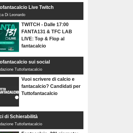
tofantacalcio Live Twitch
uca Di Leonardo
TWITCH - Dalle 17:00
FANTA131 & TFC LAB
LIVE: Top & Flop al
fantacalcio
ofantacalcio sui social
dazione Tuttofantacalcio
Vuoi scrivere di calcio e
fantacalcio? Candidati per
Tuttofantacalcio
ci di Schierabilità
dazione Tuttofantacalcio