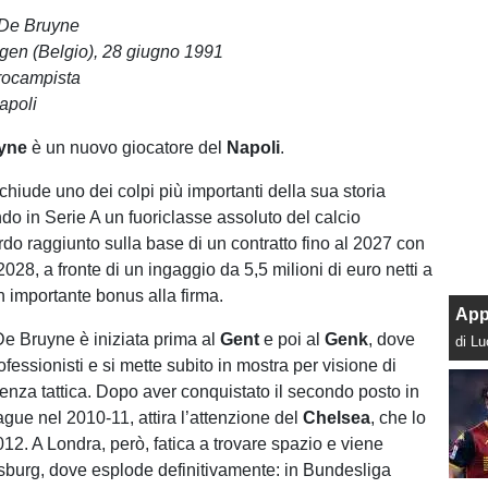
 De Bruyne
ngen (Belgio), 28 giugno 1991
rocampista
apoli
uyne
è un nuovo giocatore del
Napoli
.
 chiude uno dei colpi più importanti della sua storia
do in Serie A un fuoriclasse assoluto del calcio
do raggiunto sulla base di un contratto fino al 2027 con
2028, a fronte di un ingaggio da 5,5 milioni di euro netti a
n importante bonus alla firma.
App
 De Bruyne è iniziata prima al
Gent
e poi al
Genk
, dove
di L
rofessionisti e si mette subito in mostra per visione di
genza tattica. Dopo aver conquistato il secondo posto in
ague nel 2010-11, attira l’attenzione del
Chelsea
, che lo
12. A Londra, però, fatica a trovare spazio e viene
sburg, dove esplode definitivamente: in Bundesliga