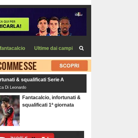
fantacalcio
Ultime dai campi
rtunati & squalificati Serie A
uca Di Leonardo
Fantacalcio, infortunati &
squalificati 1ª giornata