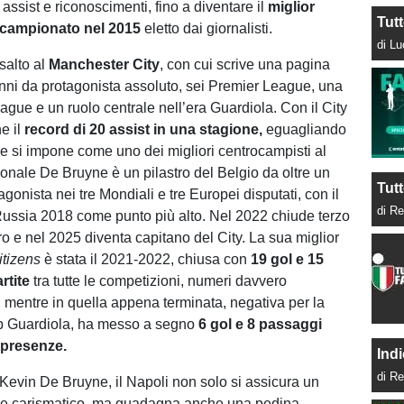
 assist e riconoscimenti, fino a diventare il
miglior
Tut
 campionato nel 2015
eletto dai giornalisti.
di L
 salto al
Manchester City
, con cui scrive una pagina
 anni da protagonista assoluto, sei Premier League, una
ue e un ruolo centrale nell’era Guardiola. Con il City
e il
record di 20 assist in una stagione,
eguagliando
 e si impone come uno dei migliori centrocampisti al
onale De Bruyne è un pilastro del Belgio da oltre un
Tutt
gonista nei tre Mondiali e tre Europei disputati, con il
di Re
Russia 2018 come punto più alto. Nel 2022 chiude terzo
ro e nel 2025 diventa capitano del City. La sua miglior
itizens
è stata il 2021-2022, chiusa con
19 gol e 15
rtite
tra tutte le competizioni, numeri davvero
i, mentre in quella appena terminata, negativa per la
p Guardiola, ha messo a segno
6 gol e 8 passaggi
 presenze.
Indi
di Re
i Kevin De Bruyne, il Napoli non solo si assicura un
o e carismatico, ma guadagna anche una pedina