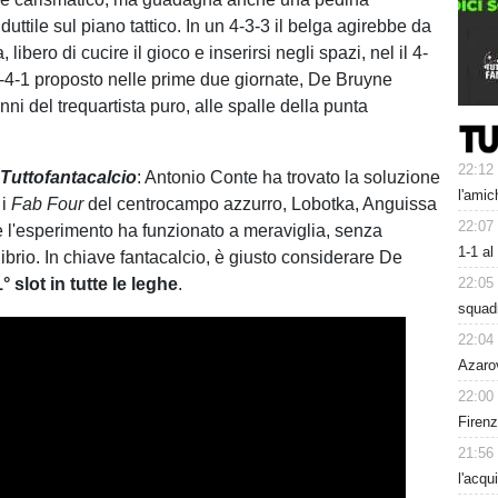
ttile sul piano tattico. In un 4-3-3 il belga agirebbe da
libero di cucire il gioco e inserirsi negli spazi, nel il 4-
1-4-1 proposto nelle prime due giornate, De Bruyne
nni del trequartista puro, alle spalle della punta
22:12
i Tuttofantacalcio
: Antonio Conte ha trovato la soluzione
l'amic
 i
Fab Four
del centrocampo azzurro, Lobotka, Anguissa
22:07
l'esperimento ha funzionato a meraviglia, senza
1-1 al
librio. In chiave fantacalcio, è giusto considerare De
1° slot in tutte le leghe
.
22:05
squad
22:04
Azarov
22:00
Firen
21:56
l'acqu