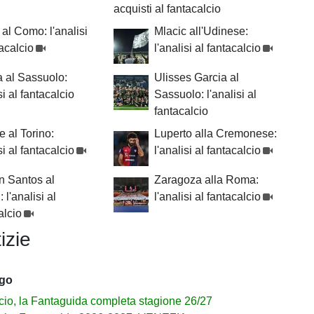
acquisti al fantacalcio
al Como: l'analisi
Mlacic all'Udinese:
tacalcio
l'analisi al fantacalcio
 al Sassuolo:
Ulisses Garcia al
si al fantacalcio
Sassuolo: l'analisi al
fantacalcio
 al Torino:
Luperto alla Cremonese:
si al fantacalcio
l'analisi al fantacalcio
n Santos al
Zaragoza alla Roma:
 l'analisi al
l'analisi al fantacalcio
alcio
izie
ago
cio, la Fantaguida completa stagione 26/27