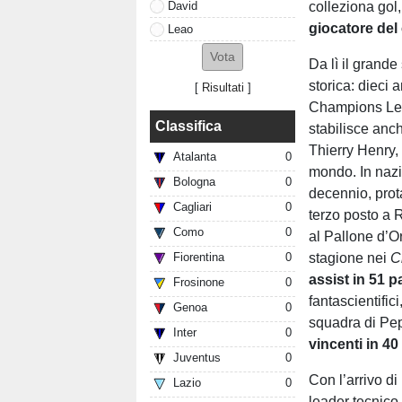
David
colleziona gol,
giocatore del
Leao
Da lì il grande
storica: dieci
[
Risultati
]
Champions Leag
Classifica
stabilisce anch
Thierry Henry,
Atalanta
0
mondo. In nazi
Bologna
0
decennio, prota
Cagliari
0
terzo posto a 
Como
0
al Pallone d’O
stagione nei
C
Fiorentina
0
assist in 51 pa
Frosinone
0
fantascientific
Genoa
0
squadra di Pe
Inter
0
vincenti in 40
Juventus
0
Con l’arrivo d
Lazio
0
leader tecnic