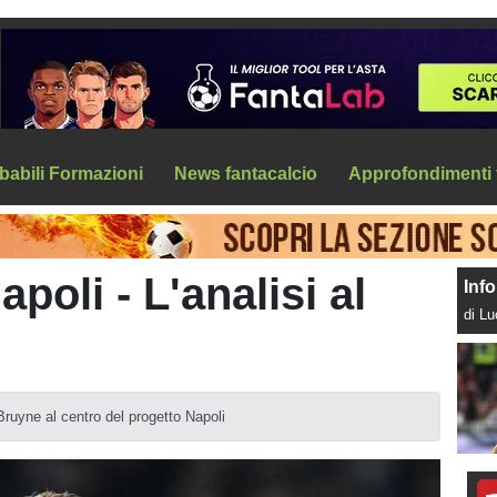
babili Formazioni
News fantacalcio
Approfondimenti 
poli - L'analisi al
Info
di L
Bruyne al centro del progetto Napoli