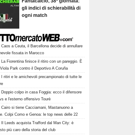
Fantacalcio, 38ª giornata:
gli indici di schierabilità di
ogni match
Caos a Ceuta, il Barcellona decide di annullare
hevole fissata in Marocco
La Fiorentina finisce il ritiro con un pareggio. È
 Viola Park contro il Deportivo A Coruña
I ritiri e le amichevoli precampionato di tutte le
re
Doppio colpo in casa Foggia: ecco il difensore
s e l'esterno offensivo Tourè
Cairo si tiene Cacciamani, Mastanuono a
ze. Colpi Como e Genoa: le top news delle 22
Il Leeds acquista Trafford dal Man City: è
isto più caro della storia del club