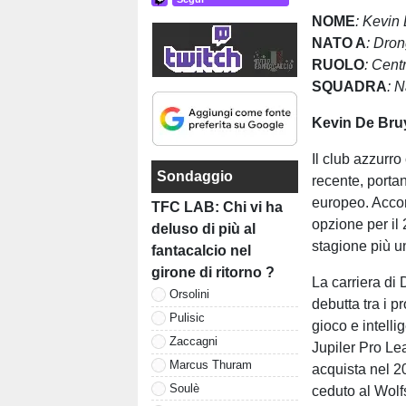
NOME
: Kevin
NATO A
: Dro
RUOLO
: Cent
SQUADRA
: N
Kevin De Br
Il club azzurro
Sondaggio
recente, portan
europeo. Accor
TFC LAB: Chi vi ha
opzione per il 
deluso di più al
stagione più u
fantacalcio nel
girone di ritorno ?
La carriera di
Orsolini
debutta tra i p
Pulisic
gioco e intelli
Zaccagni
Jupiler Pro Le
Marcus Thuram
acquista nel 20
Soulè
ceduto al Wolf