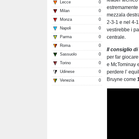
Lecce
0
estremamente du
Milan
0
mezzala destra, 
Monza
0
2-3-1 e nel 4-
Napoli
0
vestirebbe i pa
centrale.
Parma
0
Roma
0
Il consiglio d
Sassuolo
0
per far giocare
Torino
0
e McTominay e 
perdere l' equi
Udinese
0
Bruyne come
Venezia
0