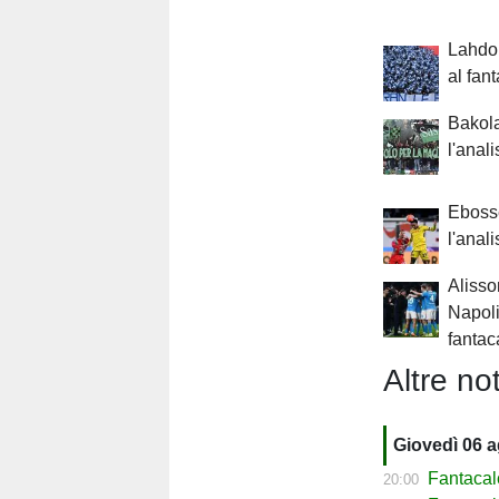
Lahdo 
al fan
Bakola
l'anali
Ebosse
l'anali
Alisso
Napoli:
fantac
Altre not
Giovedì 06 
Fantacal
20:00