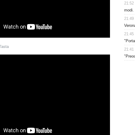
21:52
modi.
21:49
Verona
21:45
"Porta
l'asta
21:41
"Preoc