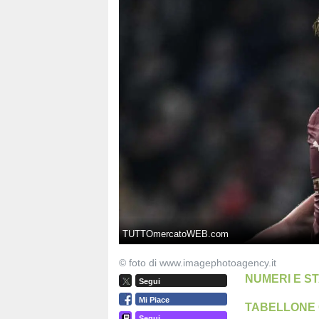
TUTTOmercatoWEB.com
© foto di www.imagephotoagency.it
NUMERI E ST
Segui
Mi Piace
TABELLONE 
Segui