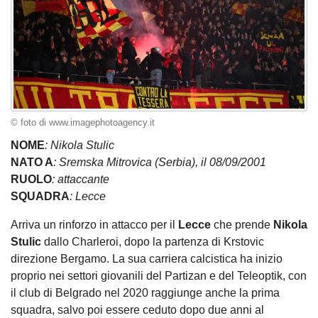
© foto di www.imagephotoagency.it
NOME
: Nikola Stulic
NATO A
: Sremska Mitrovica (Serbia), il 08/09/2001
RUOLO
: attaccante
SQUADRA
: Lecce
Arriva un rinforzo in attacco per il
Lecce
che prende
Nikola
Stulic
dallo Charleroi, dopo la partenza di Krstovic
direzione Bergamo. La sua carriera calcistica ha inizio
proprio nei settori giovanili del Partizan e del Teleoptik, con
il club di Belgrado nel 2020 raggiunge anche la prima
squadra, salvo poi essere ceduto dopo due anni al