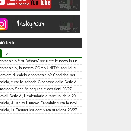
iù lette
Ieri
Tuttofantacalcio è su WhatsApp: tutte le news in un click
Tuttofantacalcio, la nostra COMMUNITY: seguici sui nostri canali social
Vuoi scrivere di calcio e fantacalcio? Candidati per Tuttofantacalcio
Fantacalcio, tutte le schede Giocatore della Serie A 26-27
Calciomercato Serie A: acquisti e cessioni 26/27 + schede al fantacalcio
Amichevoli Serie A, il calendario e tabellini delle 20 squadre
Fantacalcio, è uscito il nuovo Fantalab: tutte le novità 2026-2027
calcio, la Fantaguida completa stagione 26/27