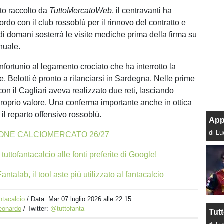
o raccolto da
TuttoMercatoWeb
, il centravanti ha
ordo con il club rossoblù per il rinnovo del contratto e
di domani sosterrà le visite mediche prima della firma su
nuale.
nfortunio al legamento crociato che ha interrotto la
, Belotti è pronto a rilanciarsi in Sardegna. Nelle prime
on il Cagliari aveva realizzato due reti, lasciando
 proprio valore. Una conferma importante anche in ottica
 il reparto offensivo rossoblù.
App
di L
ONE CALCIOMERCATO 26/27
tuttofantacalcio alle fonti preferite di Google!
antalab, il tool aste più utilizzato al fantacalcio
ntacalcio
/ Data:
Mar 07 luglio 2026 alle 22:15
Leonardo
/ Twitter:
@tuttofanta
Tut