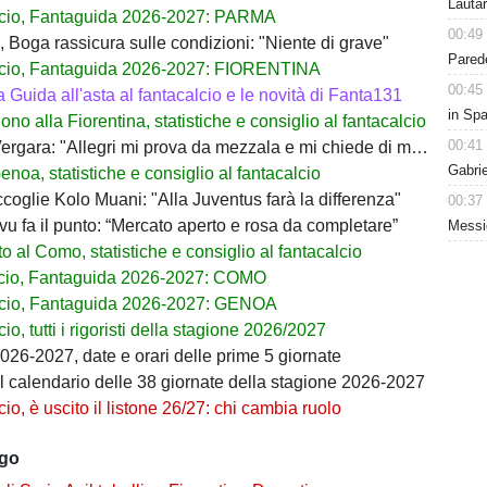
Lauta
cio, Fantaguida 2026-2027: PARMA
00:49
 Boga rassicura sulle condizioni: "Niente di grave"
Parede
cio, Fantaguida 2026-2027: FIORENTINA
00:45
a Guida all'asta al fantacalcio e le novità di Fanta131
in Spa
no alla Fiorentina, statistiche e consiglio al fantacalcio
00:41
rgara: "Allegri mi prova da mezzala e mi chiede di migliorare"
Gabri
noa, statistiche e consiglio al fantacalcio
coglie Kolo Muani: "Alla Juventus farà la differenza"
00:37
ivu fa il punto: “Mercato aperto e rosa da completare”
Messic
 al Como, statistiche e consiglio al fantacalcio
cio, Fantaguida 2026-2027: COMO
cio, Fantaguida 2026-2027: GENOA
io, tutti i rigoristi della stagione 2026/2027
026-2027, date e orari delle prime 5 giornate
il calendario delle 38 giornate della stagione 2026-2027
io, è uscito il listone 26/27: chi cambia ruolo
ago