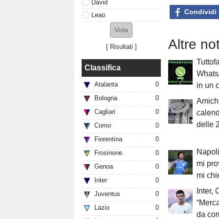
David
Condividi
Leao
Altre no
[
Risultati
]
Tuttof
Classifica
WhatsA
Atalanta
0
in un c
Bologna
0
Amiche
Cagliari
0
calend
delle 
Como
0
Fiorentina
0
Napoli
Frosinone
0
mi pro
Genoa
0
mi chi
Inter
0
Inter, 
Juventus
0
“Merca
Lazio
0
da com