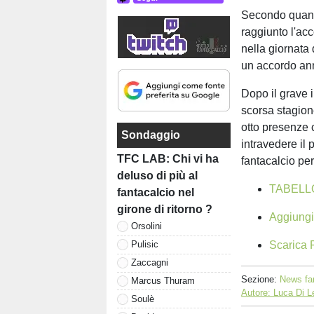
Secondo quant
raggiunto l'acc
nella giornata 
un accordo an
Dopo il grave i
scorsa stagione
otto presenze c
Sondaggio
intravedere il
TFC LAB: Chi vi ha
fantacalcio per
deluso di più al
TABELL
fantacalcio nel
girone di ritorno ?
Aggiungi 
Orsolini
Scarica F
Pulisic
Zaccagni
Sezione:
News fa
Marcus Thuram
Autore: Luca Di 
Soulè