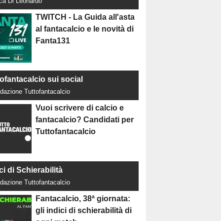
uca Di Leonardo
TWITCH - La Guida all'asta
al fantacalcio e le novità di
Fanta131
ofantacalcio sui social
dazione Tuttofantacalcio
Vuoi scrivere di calcio e
fantacalcio? Candidati per
Tuttofantacalcio
ci di Schierabilità
dazione Tuttofantacalcio
Fantacalcio, 38ª giornata:
gli indici di schierabilità di