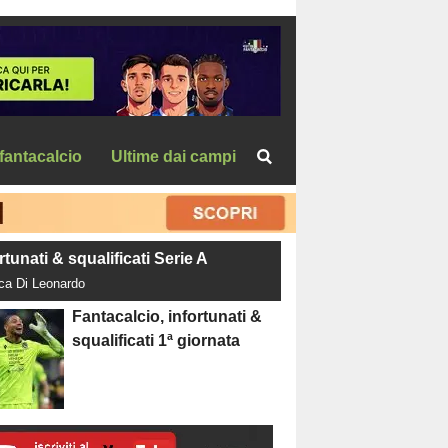
fantacalcio
Ultime dai campi
rtunati & squalificati Serie A
uca Di Leonardo
Fantacalcio, infortunati &
squalificati 1ª giornata