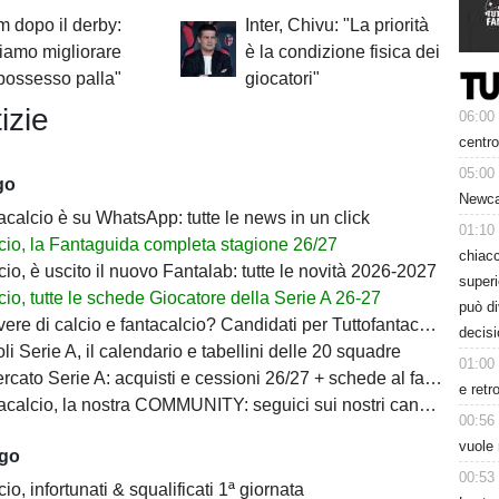
 dopo il derby:
Inter, Chivu: "La priorità
iamo migliorare
è la condizione fisica dei
 possesso palla"
giocatori"
izie
06:00
centro
05:00
go
Newcas
acalcio è su WhatsApp: tutte le news in un click
01:10
cio, la Fantaguida completa stagione 26/27
chiacc
io, è uscito il nuovo Fantalab: tutte le novità 2026-2027
superi
io, tutte le schede Giocatore della Serie A 26-27
può d
ere di calcio e fantacalcio? Candidati per Tuttofantacalcio
decisi
i Serie A, il calendario e tabellini delle 20 squadre
01:00
ato Serie A: acquisti e cessioni 26/27 + schede al fantacalcio
e retr
calcio, la nostra COMMUNITY: seguici sui nostri canali social
00:56
vuole 
ago
00:53
io, infortunati & squalificati 1ª giornata