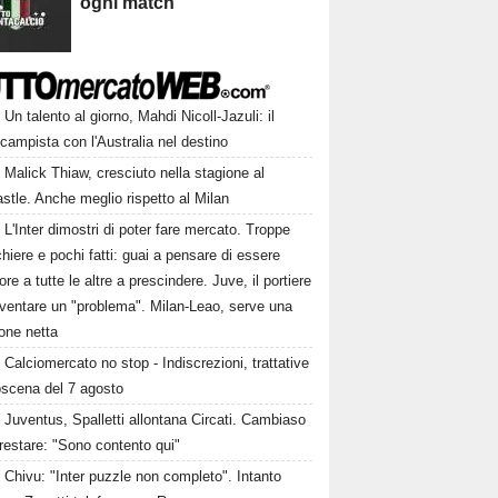
ogni match
Un talento al giorno, Mahdi Nicoll-Jazuli: il
campista con l'Australia nel destino
Malick Thiaw, cresciuto nella stagione al
tle. Anche meglio rispetto al Milan
L'Inter dimostri di poter fare mercato. Troppe
hiere e pochi fatti: guai a pensare di essere
ore a tutte le altre a prescindere. Juve, il portiere
iventare un "problema". Milan-Leao, serve una
one netta
Calciomercato no stop - Indiscrezioni, trattative
oscena del 7 agosto
Juventus, Spalletti allontana Circati. Cambiaso
restare: "Sono contento qui"
Chivu: "Inter puzzle non completo". Intanto