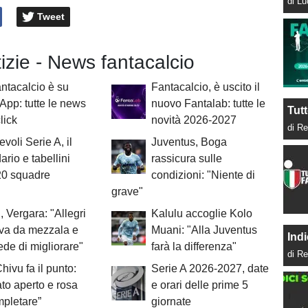
di L
Tweet
tizie - News fantacalcio
antacalcio è su
Fantacalcio, è uscito il
pp: tutte le news
nuovo Fantalab: tutte le
Tutt
lick
novità 2026-2027
di Re
voli Serie A, il
Juventus, Boga
ario e tabellini
rassicura sulle
20 squadre
condizioni: "Niente di
grave"
, Vergara: "Allegri
Kalulu accoglie Kolo
va da mezzala e
Muani: "Alla Juventus
Indi
ede di migliorare"
farà la differenza"
di Re
Chivu fa il punto:
Serie A 2026-2027, date
to aperto e rosa
e orari delle prime 5
pletare”
giornate