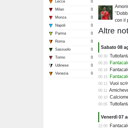
Lecce
0
Amorim
Milan
0
"Dobb
Monza
0
con il
Napoli
0
Altre not
Parma
0
Roma
0
Sabato 08 a
Sassuolo
0
Tuttofant
00:30
Torino
0
Fantacal
00:20
Udinese
0
Fantacalc
00:18
Venezia
0
Fantacalc
00:15
Vuoi scriv
00:12
Amichevol
00:11
Calciomerc
00:10
Tuttofanta
00:05
Venerdì 07 
Fantacalc
22:00