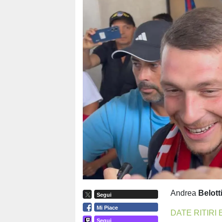
Andrea
Belott
Segui
Mi Piace
DATE RITIRI 
Segui