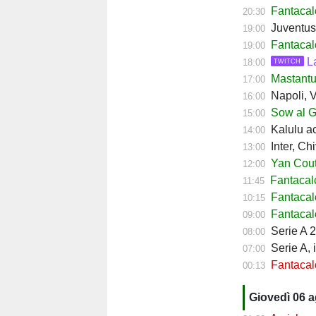
Fantacal
20:30
Juventus,
19:00
Fantacal
19:00
L
18:00
TWITCH
Mastantuo
17:00
Napoli, Ve
16:00
Sow al Ge
15:00
Kalulu ac
14:00
Inter, Ch
13:00
Yan Couto
12:00
Fantacal
11:45
Fantacal
10:15
Fantacalc
09:00
Serie A 2
08:00
Serie A, 
07:00
Fantacalc
00:13
Giovedì 06 