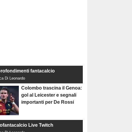
rofondimenti fantacalcio
uca Di Leonardo
Colombo trascina il Genoa:
gol al Leicester e segnali
importanti per De Rossi
tofantacalcio Live Twitch