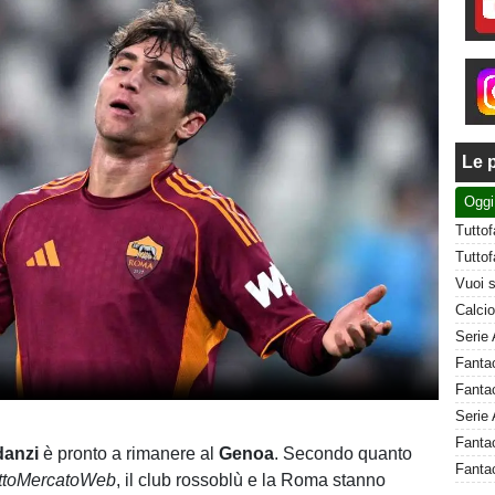
Le p
Oggi
Fantac
Serie 
Fantac
danzi
è pronto a rimanere al
Genoa
. Secondo quanto
Fantac
ttoMercatoWeb
, il club rossoblù e la Roma stanno