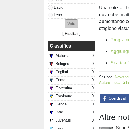
David
Una notizia che
dovrebbe infatt
Leao
aumentando cos
stagione vissut
[
Risultati
]
Programm
Classifica
Aggiungi 
Atalanta
0
Scarica F
Bologna
0
Cagliari
0
Sezione:
News fa
Como
0
Autore: Luca Di 
Fiorentina
0
Frosinone
0
Condividi
Genoa
0
Inter
0
Altre no
Juventus
0
Serie 
Lazio
0