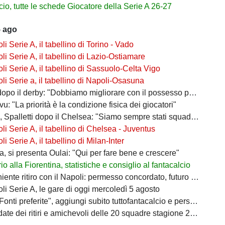
io, tutte le schede Giocatore della Serie A 26-27
5 ago
i Serie A, il tabellino di Torino - Vado
i Serie A, il tabellino di Lazio-Ostiamare
i Serie A, il tabellino di Sassuolo-Celta Vigo
i Serie a, il tabellino di Napoli-Osasuna
po il derby: "Dobbiamo migliorare con il possesso palla"
ivu: "La priorità è la condizione fisica dei giocatori"
 Spalletti dopo il Chelsea: "Siamo sempre stati squadra"
i Serie A, il tabellino di Chelsea - Juventus
i Serie A, il tabellino di Milan-Inter
a, si presenta Oulai: "Qui per fare bene e crescere"
o alla Fiorentina, statistiche e consiglio al fantacalcio
ente ritiro con il Napoli: permesso concordato, futuro in bilico
i Serie A, le gare di oggi mercoledì 5 agosto
i preferite", aggiungi subito tuttofantacalcio e personalizza le tue notizie
ate dei ritiri e amichevoli delle 20 squadre stagione 2026/2027