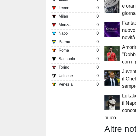
e orar
Lecce
0
giorna
Milan
0
Fantac
Monza
0
nuovo 
Napoli
0
novit
Parma
0
Amorim
Roma
0
"Dobb
Sassuolo
0
con il
Torino
0
Juvent
Udinese
0
il Che
Venezia
0
sempre
Lukaku
il Nap
concor
bilico
Altre not