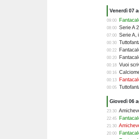
Venerdì 07 
Fantacalc
09:00
Serie A 2
08:00
Serie A, 
07:00
Tuttofant
00:30
Fantacalc
00:22
Fantacalc
00:20
Vuoi scriv
00:18
Calciomerc
00:16
Fantacalc
00:13
Tuttofanta
00:05
Giovedì 06 
Amichevol
23:30
Fantacal
22:45
Amichevol
21:30
Fantacal
20:00