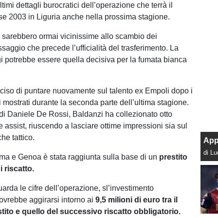
ltimi dettagli burocratici dell’operazione che terrà il
sse 2003 in Liguria anche nella prossima stagione.
 sarebbero ormai vicinissime allo scambio dei
aggio che precede l’ufficialità del trasferimento. La
gi potrebbe essere quella decisiva per la fumata bianca
ciso di puntare nuovamente sul talento ex Empoli dopo i
i mostrati durante la seconda parte dell’ultima stagione.
 di Daniele De Rossi, Baldanzi ha collezionato otto
 assist, riuscendo a lasciare ottime impressioni sia sul
he tattico.
App
di L
oma e Genoa è stata raggiunta sulla base di un
prestito
 riscatto.
arda le cifre dell’operazione, sl’investimento
vrebbe aggirarsi intorno ai
9,5 milioni di euro tra il
tito e quello del successivo riscatto obbligatorio.