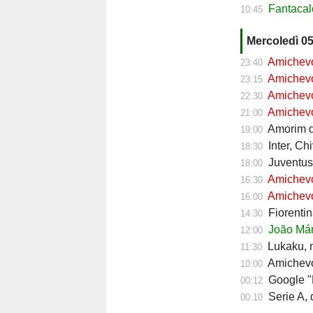
Fantacalc
10:45
Mercoledì 0
Amichevol
23:40
Amichevol
23:15
Amichevol
22:30
Amichevol
21:00
Amorim do
19:00
Inter, Ch
18:30
Juventus,
18:00
Amichevol
16:30
Amichevol
16:00
Fiorentin
14:30
João Mári
12:00
Lukaku, ni
11:30
Amichevol
10:00
Google "Font
00:12
Serie A, d
00:10