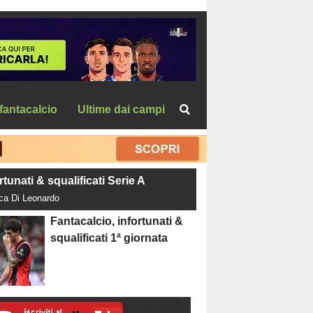
fantacalcio
Ultime dai campi
rtunati & squalificati Serie A
uca Di Leonardo
Fantacalcio, infortunati &
squalificati 1ª giornata