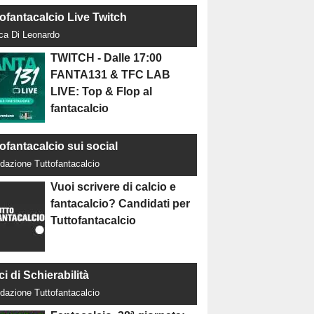
tofantacalcio Live Twitch
uca Di Leonardo
TWITCH - Dalle 17:00
FANTA131 & TFC LAB
LIVE: Top & Flop al
fantacalcio
ofantacalcio sui social
dazione Tuttofantacalcio
Vuoi scrivere di calcio e
fantacalcio? Candidati per
Tuttofantacalcio
ci di Schierabilità
dazione Tuttofantacalcio