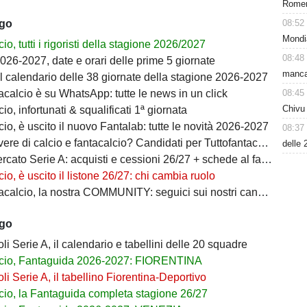
Romero
08:52
ago
Mondi
io, tutti i rigoristi della stagione 2026/2027
08:48
026-2027, date e orari delle prime 5 giornate
manca
il calendario delle 38 giornate della stagione 2026-2027
08:45
acalcio è su WhatsApp: tutte le news in un click
Chivu 
io, infortunati & squalificati 1ª giornata
io, è uscito il nuovo Fantalab: tutte le novità 2026-2027
08:37
ere di calcio e fantacalcio? Candidati per Tuttofantacalcio
delle 
ato Serie A: acquisti e cessioni 26/27 + schede al fantacalcio
io, è uscito il listone 26/27: chi cambia ruolo
calcio, la nostra COMMUNITY: seguici sui nostri canali social
ago
i Serie A, il calendario e tabellini delle 20 squadre
cio, Fantaguida 2026-2027: FIORENTINA
i Serie A, il tabellino Fiorentina-Deportivo
cio, la Fantaguida completa stagione 26/27