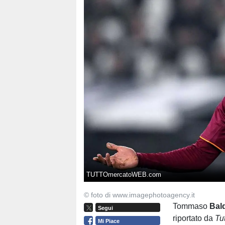
TUTTOmercatoWEB.com
© foto di www.imagephotoagency.it
Tommaso
Bal
Segui
riportato da
Tu
Mi Piace