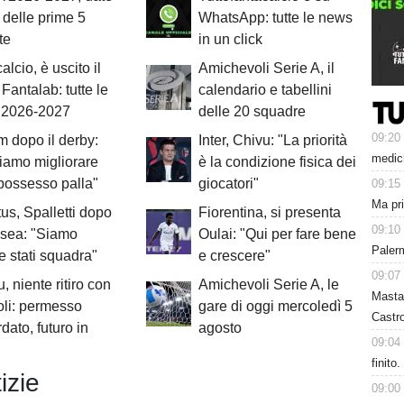
i delle prime 5
WhatsApp: tutte le news
te
in un click
alcio, è uscito il
Amichevoli Serie A, il
Fantalab: tutte le
calendario e tabellini
à 2026-2027
delle 20 squadre
09:20
 dopo il derby:
Inter, Chivu: "La priorità
medich
iamo migliorare
è la condizione fisica dei
 possesso palla"
giocatori"
09:15
Ma pr
us, Spalletti dopo
Fiorentina, si presenta
09:10
lsea: "Siamo
Oulai: "Qui per fare bene
Paler
 stati squadra"
e crescere"
09:07
, niente ritiro con
Amichevoli Serie A, le
Masta
oli: permesso
gare di oggi mercoledì 5
Castro
dato, futuro in
agosto
09:04
finito
izie
09:00