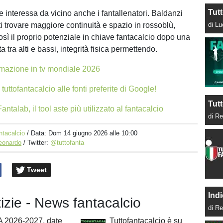
Tut
 interessa da vicino anche i fantallenatori. Baldanzi
i trovare maggiore continuità e spazio in rossoblù,
di L
ì il proprio potenziale in chiave fantacalcio dopo una
a tra alti e bassi, integrità fisica permettendo.
azione in tv mondiale 2026
tuttofantacalcio alle fonti preferite di Google!
Tutt
antalab, il tool aste più utilizzato al fantacalcio
di Re
ntacalcio
/ Data:
Dom 14 giugno 2026 alle 10:00
Leonardo
/ Twitter:
@tuttofanta
Tweet
Indi
tizie - News fantacalcio
di Re
A 2026-2027, date
Tuttofantacalcio è su