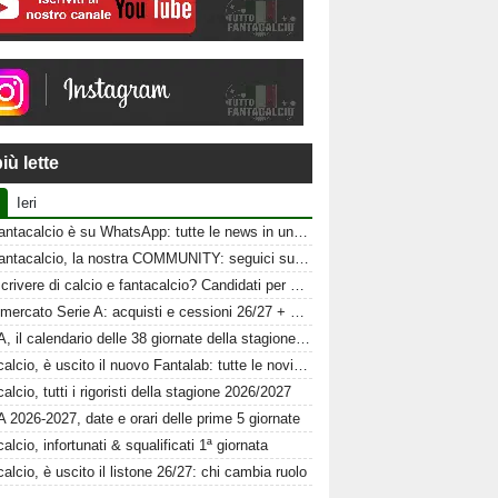
iù lette
Ieri
Tuttofantacalcio è su WhatsApp: tutte le news in un click
Tuttofantacalcio, la nostra COMMUNITY: seguici sui nostri canali social
Vuoi scrivere di calcio e fantacalcio? Candidati per Tuttofantacalcio
Calciomercato Serie A: acquisti e cessioni 26/27 + schede al fantacalcio
Serie A, il calendario delle 38 giornate della stagione 2026-2027
Fantacalcio, è uscito il nuovo Fantalab: tutte le novità 2026-2027
alcio, tutti i rigoristi della stagione 2026/2027
A 2026-2027, date e orari delle prime 5 giornate
alcio, infortunati & squalificati 1ª giornata
alcio, è uscito il listone 26/27: chi cambia ruolo