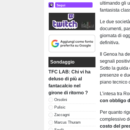
ultimando gli u
Segui
fantasista cla
Le due società
documenti, pass
giornata di og
definitiva.
Il Genoa ha de
segnali positiv
Sondaggio
Sotto la guida
TFC LAB: Chi vi ha
presenze e due
deluso di più al
piano tecnico c
fantacalcio nel
girone di ritorno ?
L’intesa tra R
Orsolini
con obbligo di
Pulisic
Per quanto rigu
Zaccagni
complessivo do
Marcus Thuram
costo del pres
Soulè