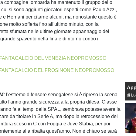
 la compagine lombarda ha mantenuto il gruppo dello
 cui si sono aggiunti giocatori esperti come Paulo Azzi,
e e Hernani per citarne alcuni, ma nonostante questo è
one molto sofferta fino all'ultimo minuto, con la
etta sfumata nelle ultime giornate appannaggio del
 grande spavento nella finale di ritorno contro i
AL FANTACALCIO DEL VENEZIA NEOPROMOSSO
AL FANTACALCIO DEL FROSINONE NEOPROMOSSO
App
AM:
l'estremo difensore senegalese si è ripreso la scena
di L
utto l'anno grande sicurezza alla propria difesa. Classe
anno fa ai tempi della SPAL, sembrava potesse avere la
care da titolare in Serie A, ma dopo la retrocessione dei
irittura sceso in C con Foggia e Juve Stabia, per poi
entemente alla ribalta quest'anno. Non è chiaro se sarà