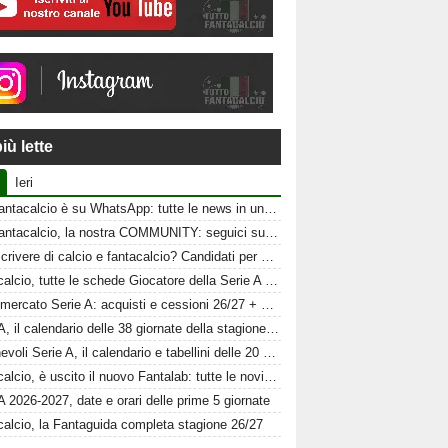
iù lette
Ieri
Tuttofantacalcio è su WhatsApp: tutte le news in un click
Tuttofantacalcio, la nostra COMMUNITY: seguici sui nostri canali social
Vuoi scrivere di calcio e fantacalcio? Candidati per Tuttofantacalcio
Fantacalcio, tutte le schede Giocatore della Serie A 26-27
Calciomercato Serie A: acquisti e cessioni 26/27 + schede al fantacalcio
Serie A, il calendario delle 38 giornate della stagione 2026-2027
Amichevoli Serie A, il calendario e tabellini delle 20 squadre
Fantacalcio, è uscito il nuovo Fantalab: tutte le novità 2026-2027
A 2026-2027, date e orari delle prime 5 giornate
calcio, la Fantaguida completa stagione 26/27