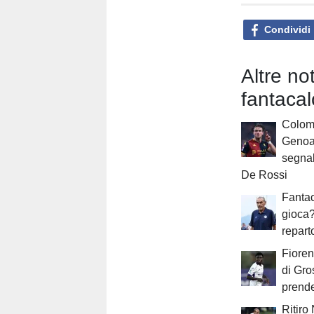
Condividi
Altre no
fantacal
Colomb
Genoa:
segnal
De Rossi
Fantac
gioca?
repart
Fioren
di Gro
prend
Ritiro