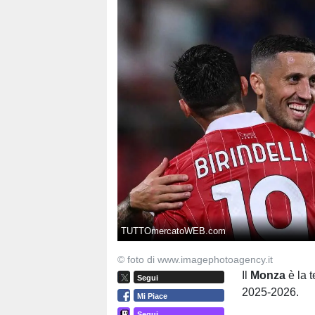
TUTTOmercatoWEB.com
© foto di www.imagephotoagency.it
Il
Monza
è la 
Segui
2025-2026.
Mi Piace
Segui