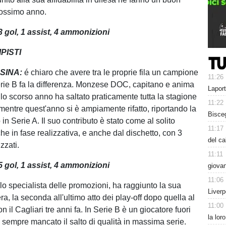
prossimo anno.
3
gol, 1
assist, 4 ammonizioni
PISTI
SINA:
é chiaro che avere tra le proprie fila un campione
11:26
rie B fa la differenza. Monzese DOC, capitano e anima
Laport
 lo scorso anno ha saltato praticamente tutta la stagione
11:22
 mentre quest'anno si è ampiamente rifatto, riportando la
Bisceg
in Serie A. Il suo contributo è stato come al solito
11:17
he in fase realizzativa, e anche dal dischetto, con 3
del c
izzati.
11:11
 gol, 1 assist,
4
ammonizioni
giova
11:06
:
lo specialista delle promozioni, ha raggiunto la sua
Liverp
era, la seconda all'ultimo atto dei play-off dopo quella al
11:00
 il Cagliari tre anni fa. In Serie B è un giocatore fuori
la lor
è sempre mancato il salto di qualità in massima serie.