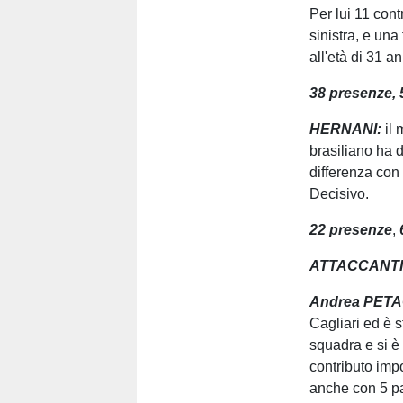
Per lui 11 cont
sinistra, e una
all'età di 31 a
38 presenze, 
HERNANI:
il
brasiliano ha d
differenza con 
Decisivo.
22
presenze
,
ATTACCANT
Andrea PET
Cagliari ed è 
squadra e si è
contributo impo
anche con 5 pa