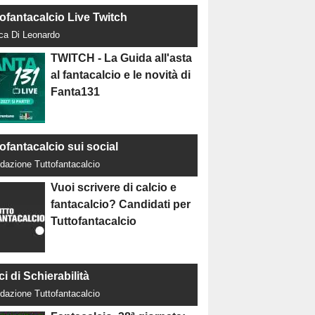
tofantacalcio Live Twitch
uca Di Leonardo
TWITCH - La Guida all'asta
al fantacalcio e le novità di
Fanta131
ofantacalcio sui social
dazione Tuttofantacalcio
Vuoi scrivere di calcio e
fantacalcio? Candidati per
Tuttofantacalcio
ci di Schierabilità
dazione Tuttofantacalcio