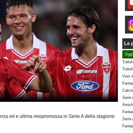
Le p
Oggi
terza ed e ultima neopromossa in Serie A della stagione
Serie 
Fanta