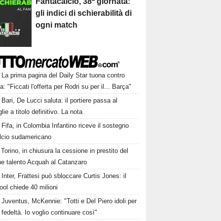
Fantacalcio, 38ª giornata:
gli indici di schierabilità di
ogni match
La prima pagina del Daily Star tuona contro
a: "Ficcati l'offerta per Rodri su per il... Barça"
Bari, De Lucci saluta: il portiere passa al
lie a titolo definitivo. La nota
Fifa, in Colombia Infantino riceve il sostegno
alcio sudamericano
Torino, in chiusura la cessione in prestito del
ne talento Acquah al Catanzaro
Inter, Frattesi può sbloccare Curtis Jones: il
ool chiede 40 milioni
Juventus, McKennie: "Totti e Del Piero idoli per
o fedeltà. Io voglio continuare così"