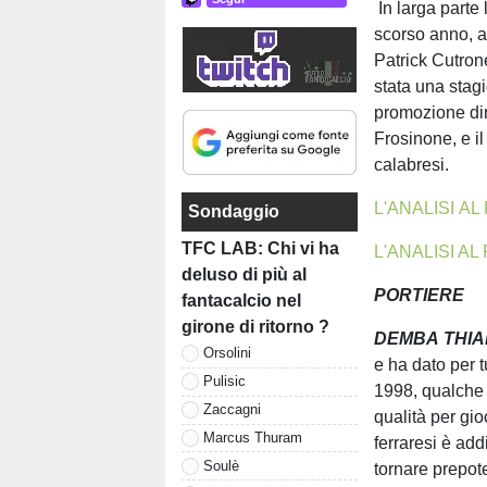
In larga parte
scorso anno, a
Patrick Cutron
stata una stagi
promozione dir
Frosinone, e il
calabresi.
L'ANALISI 
Sondaggio
TFC LAB: Chi vi ha
L'ANALISI 
deluso di più al
PORTIERE
fantacalcio nel
girone di ritorno ?
DEMBA
THI
Orsolini
e ha dato per t
Pulisic
1998, qualche 
Zaccagni
qualità per gio
Marcus Thuram
ferraresi è add
Soulè
tornare prepot