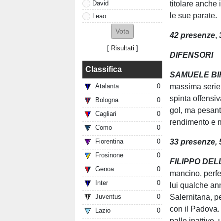
David
titolare anche 
le sue parate.
Leao
42
presenze
,
[
Risultati
]
DIFENSORI
Classifica
SAMUELE
BI
massima serie, 
Atalanta
0
spinta offensiv
Bologna
0
gol, ma pesant
Cagliari
0
rendimento e m
Como
0
33
presenze, 5
Fiorentina
0
Frosinone
0
FILIPPO DEL
Genoa
0
mancino, perfet
Inter
0
lui qualche ann
Salernitana, pe
Juventus
0
con il Padova. 
Lazio
0
palle inattive,