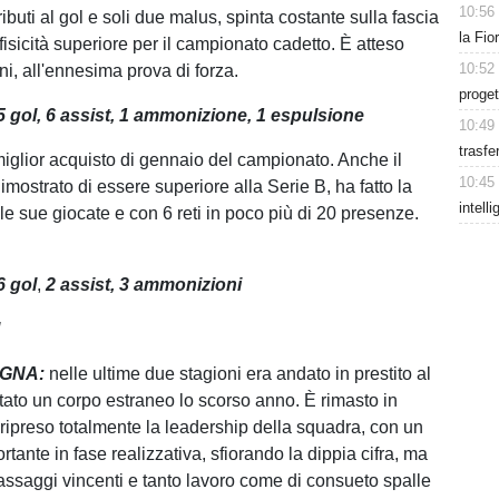
10:56
ributi al gol e soli due malus, spinta costante sulla fascia
la Fio
 fisicità superiore per il campionato cadetto. È atteso
10:52
nni, all'ennesima prova di forza.
proget
5 gol, 6 assist, 1 ammonizione, 1 espulsione
10:49
trasfe
 miglior acquisto di gennaio del campionato. Anche il
10:45
imostrato di essere superiore alla Serie B, ha fatto la
intell
le sue giocate e con 6 reti in poco più di 20 presenze.
6
gol
,
2
assist, 3 ammonizioni
I
AGNA:
nelle ultime due stagioni era andato in prestito al
stato un corpo estraneo lo scorso anno. È rimasto in
 ripreso totalmente la leadership della squadra, con un
rtante in fase realizzativa, sfiorando la dippia cifra, ma
ssaggi vincenti e tanto lavoro come di consueto spalle