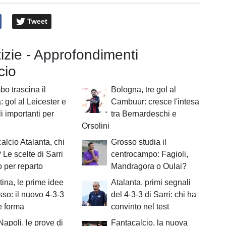
Tweet
tizie - Approfondimenti
cio
o trascina il
Bologna, tre gol al
 gol al Leicester e
Cambuur: cresce l'intesa
i importanti per
tra Bernardeschi e
Orsolini
alcio Atalanta, chi
Grosso studia il
 Le scelte di Sarri
centrocampo: Fagioli,
o per reparto
Mandragora o Oulai?
tina, le prime idee
Atalanta, primi segnali
sso: il nuovo 4-3-3
del 4-3-3 di Sarri: chi ha
e forma
convinto nel test
 Napoli, le prove di
Fantacalcio, la nuova