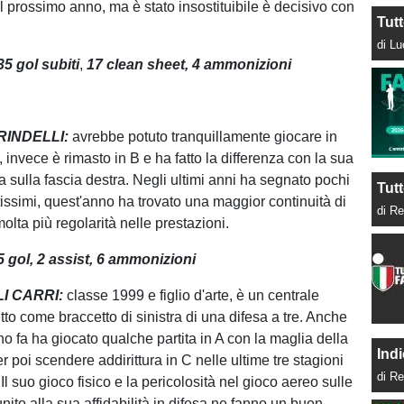
il prossimo anno, ma è stato insostituibile è decisivo con
Tut
di L
35
gol
subiti
,
17
clean
sheet, 4 ammonizioni
RINDELLI:
avrebbe potuto tranquillamente giocare in
invece è rimasto in B e ha fatto la differenza con la sua
a sulla fascia destra. Negli ultimi anni ha segnato pochi
Tutt
issimi, quest'anno ha trovato una maggior continuità di
di Re
olta più regolarità nelle prestazioni.
 gol, 2
assist, 6 ammonizioni
LI CARRI
:
classe 1999 e figlio d'arte, è un centrale
to come braccetto di sinistra di una difesa a tre. Anche
o fa ha giocato qualche partita in A con la maglia della
Indi
r poi scendere addirittura in C nelle ultime tre stagioni
di Re
Il suo gioco fisico e la pericolosità nel gioco aereo sulle
 unito alla sua affidabilità in difesa ne fanno un buon