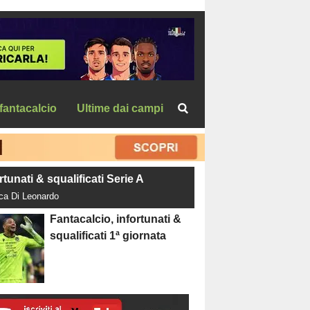
fantacalcio
Ultime dai campi
rtunati & squalificati Serie A
uca Di Leonardo
Fantacalcio, infortunati &
squalificati 1ª giornata