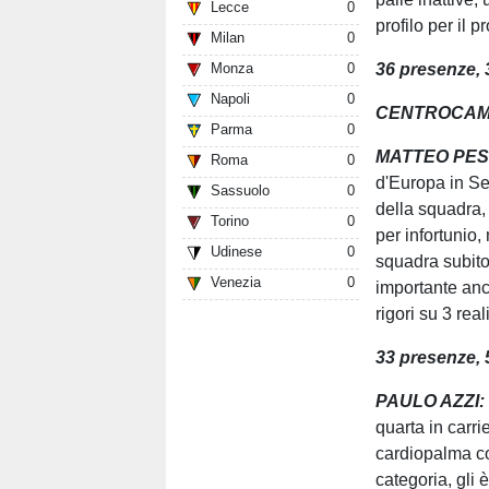
Lecce
0
profilo per il 
Milan
0
36
presenze, 
Monza
0
Napoli
0
CENTROCAM
Parma
0
MATTEO
PES
Roma
0
d'Europa in Se
Sassuolo
0
della squadra,
Torino
0
per infortunio,
Udinese
0
squadra subito 
Venezia
0
importante anc
rigori su 3 real
33
presenze, 5
PAULO AZZI
quarta in carri
cardiopalma con
categoria, gli 