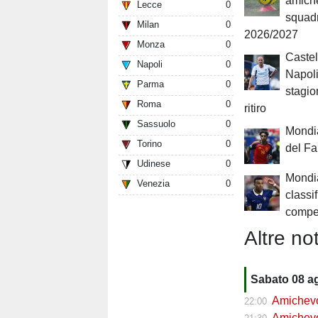
amiche
Lecce
0
squad
Milan
0
2026/2027
Monza
0
Castel
Napoli
0
Napoli
Parma
0
stagion
Roma
0
ritiro
Sassuolo
0
Mondia
Torino
0
del F
Udinese
0
Mondia
Venezia
0
classi
compe
Altre not
Sabato 08 a
Amichevol
22:00
Amichevol