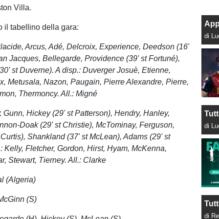
ton Villa.
App
 il tabellino della gara:
di L
lacide, Arcus, Adé, Delcroix, Experience, Deedson (16'
ean Jacques, Bellegarde, Providence (39' st Fortuné),
 (30' st Duverne). A disp.: Duverger Josuè, Etienne,
x, Metusala, Nazon, Paugain, Pierre Alexandre, Pierre,
imon, Thermoncy. All.: Migné
:
Gunn, Hickey (29' st Patterson), Hendry, Hanley,
Tut
nnon-Doak (29' st Christie), McTominay, Ferguson,
di L
 Curtis), Shankland (37' st McLean), Adams (29' st
.: Kelly, Fletcher, Gordon, Hirst, Hyam, McKenna,
r, Stewart, Tierney. All.: Clarke
l (Algeria)
 McGinn (S)
Tutt
di Re
egarde (H), Hickey (S), McLean (S)