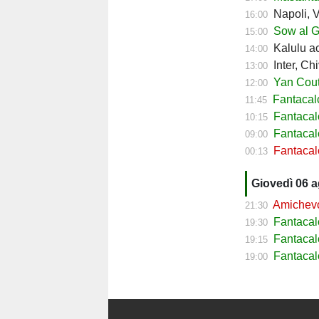
Napoli, Ve
16:00
Sow al Ge
15:00
Kalulu ac
14:00
Inter, Ch
13:00
Yan Couto
12:00
Fantacal
11:45
Fantacal
10:15
Fantacalc
09:00
Fantacalc
00:13
Giovedì 06 
Amichevol
21:30
Fantacal
19:30
Fantacal
19:15
Fantacal
19:00