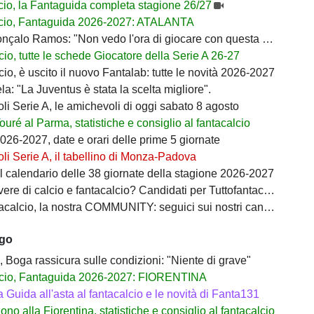
cio, la Fantaguida completa stagione 26/27
cio, Fantaguida 2026-2027: ATALANTA
nçalo Ramos: "Non vedo l'ora di giocare con questa maglia"
io, tutte le schede Giocatore della Serie A 26-27
io, è uscito il nuovo Fantalab: tutte le novità 2026-2027
ela: "La Juventus è stata la scelta migliore".
i Serie A, le amichevoli di oggi sabato 8 agosto
Touré al Parma, statistiche e consiglio al fantacalcio
026-2027, date e orari delle prime 5 giornate
i Serie A, il tabellino di Monza-Padova
il calendario delle 38 giornate della stagione 2026-2027
ere di calcio e fantacalcio? Candidati per Tuttofantacalcio
calcio, la nostra COMMUNITY: seguici sui nostri canali social
ago
 Boga rassicura sulle condizioni: "Niente di grave"
cio, Fantaguida 2026-2027: FIORENTINA
a Guida all'asta al fantacalcio e le novità di Fanta131
no alla Fiorentina, statistiche e consiglio al fantacalcio