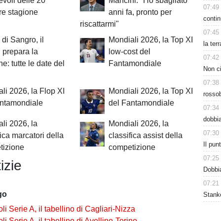
voli delle 20
Mancini: "Ho sbagliato
07:49
re stagione
anni fa, pronto per
contin
riscattarmi"
07:45
 di Sangro, il
Mondiali 2026, la Top XI
la ter
 prepara la
low-cost del
07:42
e: tutte le date del
Fantamondiale
Non ci
07:38
li 2026, la Flop XI
Mondiali 2026, la Top XI
rossob
antamondiale
del Fantamondiale
07:34
dobbia
li 2026, la
Mondiali 2026, la
07:30
fica marcatori della
classifica assist della
Il pu
tizione
competizione
07:25
izie
Dobbia
07:21
go
Stanko
i Serie A, il tabellino di Cagliari-Nizza
i Serie A, il tabellino di Avellino-Torino