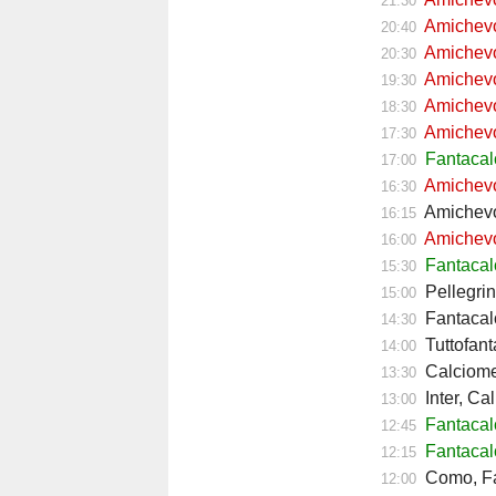
21:30
Amichevol
20:40
Amichevol
20:30
Amichevol
19:30
Amichevol
18:30
Amichevol
17:30
Fantaca
17:00
Amichevol
16:30
Amichevol
16:15
Amichevol
16:00
Fantacal
15:30
Pellegrin
15:00
Fantacalc
14:30
Tuttofant
14:00
Calciomerc
13:30
Inter, Ca
13:00
Fantaca
12:45
Fantacal
12:15
Como, Fa
12:00