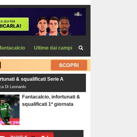
fantacalcio
Ultime dai campi
rtunati & squalificati Serie A
uca Di Leonardo
Fantacalcio, infortunati &
squalificati 1ª giornata