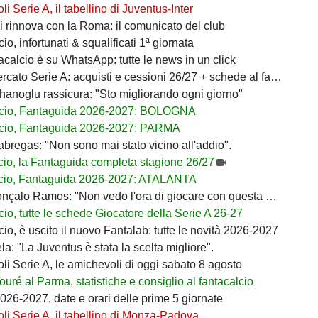
i Serie A, il tabellino di Juventus-Inter
i rinnova con la Roma: il comunicato del club
io, infortunati & squalificati 1ª giornata
acalcio è su WhatsApp: tutte le news in un click
ato Serie A: acquisti e cessioni 26/27 + schede al fantacalcio
lhanoglu rassicura: "Sto migliorando ogni giorno"
lcio, Fantaguida 2026-2027: BOLOGNA
cio, Fantaguida 2026-2027: PARMA
bregas: "Non sono mai stato vicino all'addio".
cio, la Fantaguida completa stagione 26/27
cio, Fantaguida 2026-2027: ATALANTA
nçalo Ramos: "Non vedo l'ora di giocare con questa maglia"
io, tutte le schede Giocatore della Serie A 26-27
io, è uscito il nuovo Fantalab: tutte le novità 2026-2027
ela: "La Juventus è stata la scelta migliore".
i Serie A, le amichevoli di oggi sabato 8 agosto
Touré al Parma, statistiche e consiglio al fantacalcio
026-2027, date e orari delle prime 5 giornate
i Serie A, il tabellino di Monza-Padova