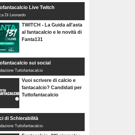
tofantacalcio Live Twitch
uca Di Leonardo
TWITCH - La Guida all'asta
al fantacalcio e le novità di
Fanta131
ofantacalcio sui social
dazione Tuttofantacalcio
Vuoi scrivere di calcio e
fantacalcio? Candidati per
Tuttofantacalcio
ci di Schierabilità
dazione Tuttofantacalcio