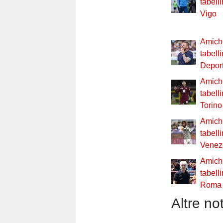
tabell
Vigo
Amiche
tabell
Deport
Amiche
tabelli
Torino
Amiche
tabelli
Venez
Amiche
tabell
Roma
Altre not