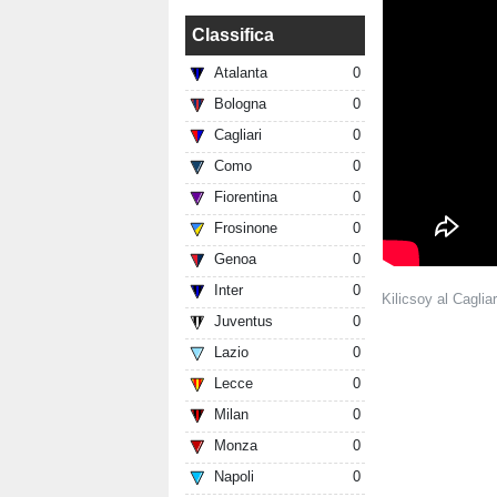
Classifica
Atalanta
0
Bologna
0
Cagliari
0
Como
0
Fiorentina
0
Frosinone
0
Genoa
0
Inter
0
Kilicsoy al Cagliar
Juventus
0
Lazio
0
Lecce
0
Milan
0
Monza
0
Napoli
0