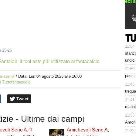
11:54
b 25-26
stanc
undici
antalab, il tool aste più utilizzato al fantacalcio
11:50
passio
ai campi
/ Data:
Lun 04 agosto 2025 alle 16:00
 Tuttofantacalcio
11:45
trequa
Tweet
11:41
mantie
11:35
tizie - Ultime dai campi
Amori
voli Serie A, il
Amichevoli Serie A,
11:32