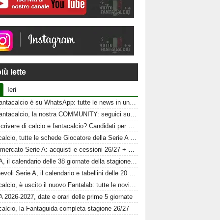
iù lette
Ieri
Tuttofantacalcio è su WhatsApp: tutte le news in un click
Tuttofantacalcio, la nostra COMMUNITY: seguici sui nostri canali social
Vuoi scrivere di calcio e fantacalcio? Candidati per Tuttofantacalcio
Fantacalcio, tutte le schede Giocatore della Serie A 26-27
Calciomercato Serie A: acquisti e cessioni 26/27 + schede al fantacalcio
Serie A, il calendario delle 38 giornate della stagione 2026-2027
Amichevoli Serie A, il calendario e tabellini delle 20 squadre
Fantacalcio, è uscito il nuovo Fantalab: tutte le novità 2026-2027
A 2026-2027, date e orari delle prime 5 giornate
calcio, la Fantaguida completa stagione 26/27