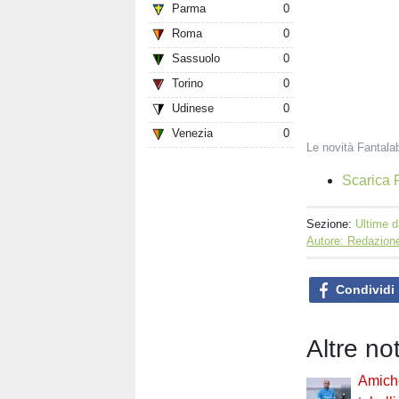
Parma
0
Roma
0
Sassuolo
0
Torino
0
Udinese
0
Venezia
0
Le novità Fantala
Scarica F
Sezione:
Ultime d
Autore: Redazione
Condividi
Altre no
Amiche