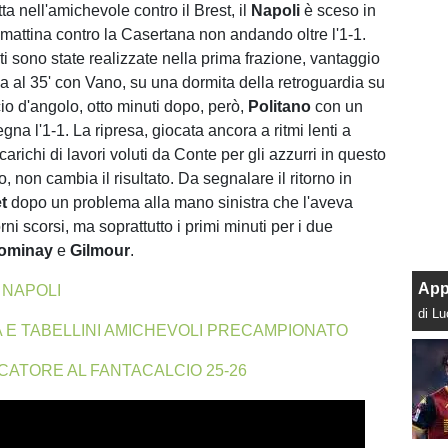
ta nell'amichevole contro il Brest, il
Napoli
è sceso in
attina contro la Casertana non andando oltre l'1-1.
i sono state realizzate nella prima frazione, vantaggio
a al 35' con Vano, su una dormita della retroguardia su
cio d'angolo, otto minuti dopo, però,
Politano
con un
egna l'1-1. La ripresa, giocata ancora a ritmi lenti a
 carichi di lavori voluti da Conte per gli azzurri in questo
 non cambia il risultato. Da segnalare il ritorno in
t
dopo un problema alla mano sinistra che l'aveva
rni scorsi, ma soprattutto i primi minuti per i due
ominay
e
Gilmour
.
App
 NAPOLI
di L
E TABELLINI AMICHEVOLI PRECAMPIONATO
CATORE AL FANTACALCIO 25-26