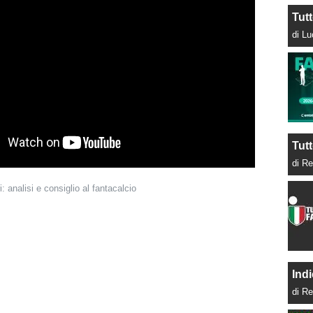
Tut
di L
Tutt
di Re
i: analisi e consiglio al fantacalcio
Indi
di Re