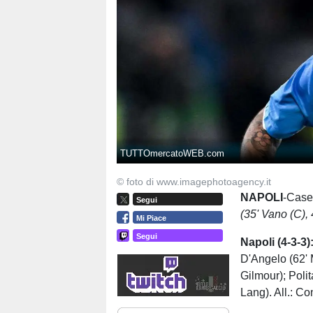
TUTTOmercatoWEB.com
© foto di www.imagephotoagency.it
NAPOLI
-Case
Segui
(35' Vano (C), 
Mi Piace
Segui
Napoli (4-3-3)
D'Angelo (62' 
Gilmour); Poli
Lang). All.: Co