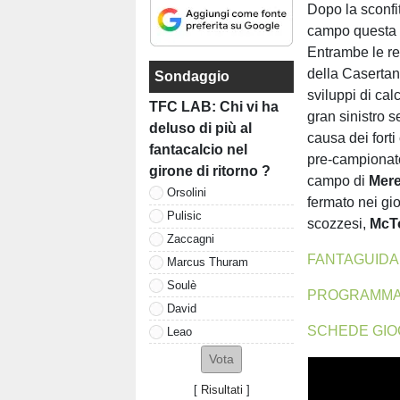
Dopo la sconfit
campo questa m
Entrambe le ret
della Casertan
Sondaggio
sviluppi di cal
TFC LAB: Chi vi ha
gran sinistro s
deluso di più al
causa dei forti
fantacalcio nel
pre-campionato,
girone di ritorno ?
campo di
Mere
Orsolini
fermato nei gio
Pulisic
scozzesi,
McT
Zaccagni
FANTAGUIDA
Marcus Thuram
Soulè
PROGRAMMA 
David
SCHEDE GIO
Leao
[
Risultati
]