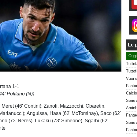
Le p
Oggi
rtana 1-1
44' Politano (N))
:
Meret (46' Contini); Zanoli, Mazzocchi, Obaretin,
Marianucci); Anguissa, Hasa (62' McTominay), Saco (62'
tano (73' Neres), Lukaku (73' Simeone), Sgarbi (62'
Serie 
nte
Fanta