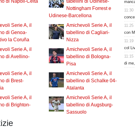
ino di Napoli-Celta
tabellini di Udinese-
mancat
Nottingham Forrest e
11:30
Udinese-Barcellona
concen
voli Serie A, il
Amichevoli Serie A, il
11:25
ino di Genoa-
tabellino di Cagliari-
con M
ivo la Coruña
Nizza
11:19
col Li
voli Serie A, il
Amichevoli Serie A, il
11:15
no di Avellino-
tabellino di Bologna-
di me,
Pisa
voli Serie A, il
Amichevoli Serie A, il
no di Brest-
tabellino di Schalke 04-
ia
Atalanta
voli Serie A, il
Amichevoli Serie A, il
ino di Brighton-
tabellino di Augsburg-
Sassuolo
izie