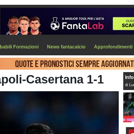
babili Formazioni
News fantacalcio
Approfondimenti 
poli-Casertana 1-1
Info
di L