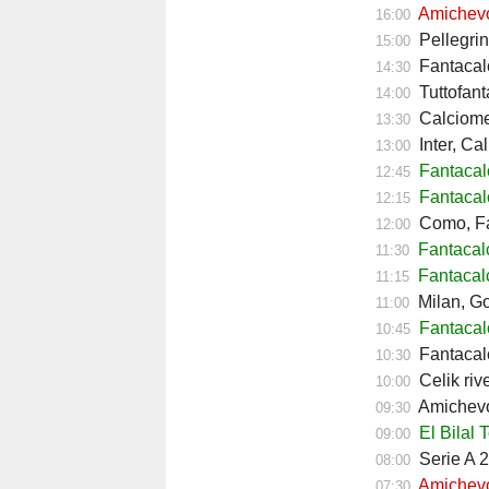
Amichevol
16:00
Pellegrin
15:00
Fantacalc
14:30
Tuttofant
14:00
Calciomerc
13:30
Inter, Ca
13:00
Fantaca
12:45
Fantacal
12:15
Como, Fa
12:00
Fantacal
11:30
Fantacal
11:15
Milan, Go
11:00
Fantacalc
10:45
Fantacalc
10:30
Celik riv
10:00
Amichevol
09:30
El Bilal 
09:00
Serie A 2
08:00
Amichevol
07:30