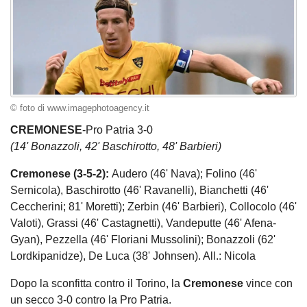
© foto di www.imagephotoagency.it
CREMONESE
-Pro Patria 3-0
(14' Bonazzoli, 42' Baschirotto, 48' Barbieri)
Cremonese (3-5-2):
Audero (46' Nava); Folino (46'
Sernicola), Baschirotto (46' Ravanelli), Bianchetti (46'
Ceccherini; 81' Moretti); Zerbin (46' Barbieri), Collocolo (46'
Valoti), Grassi (46' Castagnetti), Vandeputte (46' Afena-
Gyan), Pezzella (46' Floriani Mussolini); Bonazzoli (62'
Lordkipanidze), De Luca (38' Johnsen). All.: Nicola
Dopo la sconfitta contro il Torino, la
Cremonese
vince con
un secco 3-0 contro la Pro Patria.