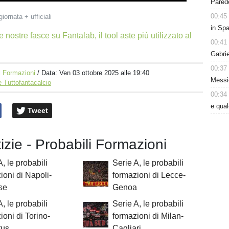
Parede
00:45
giornata + ufficiali
in Spa
e nostre fasce su Fantalab, il tool aste più utilizzato al
00:41
Gabri
00:37
i Formazioni
/ Data:
Ven 03 ottobre 2025 alle 19:40
Messic
 Tuttofantacalcio
00:34
e qua
Tweet
tizie - Probabili Formazioni
A, le probabili
Serie A, le probabili
ioni di Napoli-
formazioni di Lecce-
se
Genoa
A, le probabili
Serie A, le probabili
ioni di Torino-
formazioni di Milan-
tus
Cagliari