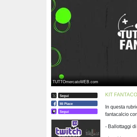
TUTTOmercatoWEB.com
KIT FANTACO
Segui
Mi Piace
In questa rubri
Segui
fantacalcio co
- Ballottaggi d