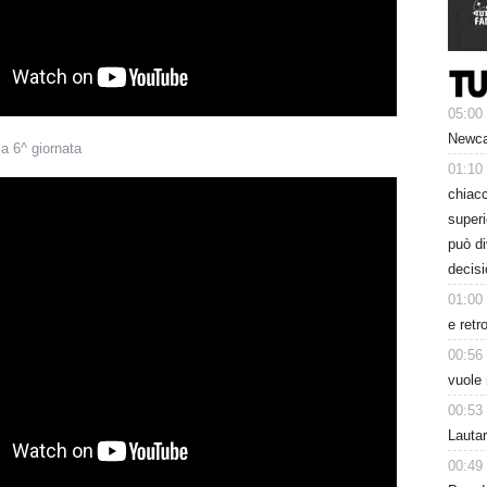
05:00
Newcas
la 6^ giornata
01:10
chiacc
superi
può d
decisi
01:00
e retr
00:56
vuole 
00:53
Lauta
00:49