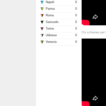
Napoli
0
Parma
0
Roma
0
Sassuolo
0
Torino
0
Chi schierare per 
Udinese
0
Venezia
0