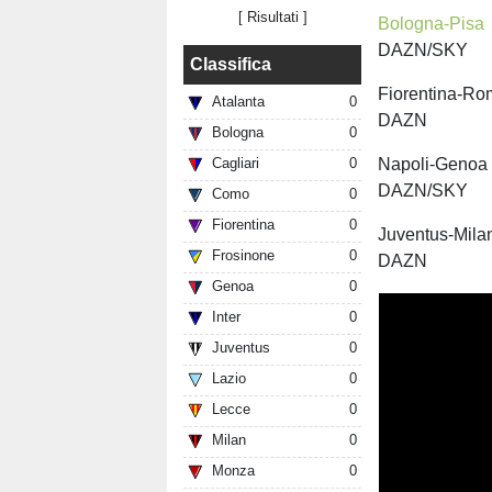
[
Risultati
]
Bologna-Pisa
DAZN/SKY
Classifica
Fiorentina-R
Atalanta
0
DAZN
Bologna
0
Napoli-Genoa
Cagliari
0
DAZN/SKY
Como
0
Fiorentina
0
Juventus-Mil
Frosinone
0
DAZN
Genoa
0
Inter
0
Juventus
0
Lazio
0
Lecce
0
Milan
0
Monza
0