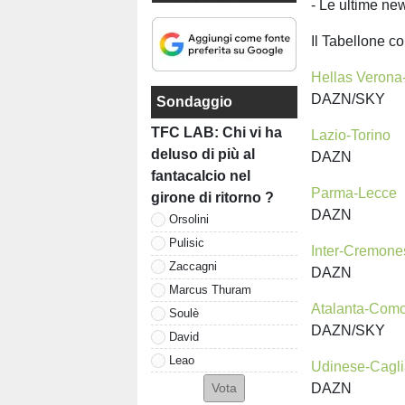
- Le ultime ne
Il Tabellone co
Hellas Veron
DAZN/SKY
Sondaggio
TFC LAB: Chi vi ha
Lazio-Torino
s
deluso di più al
DAZN
fantacalcio nel
Parma-Lecce
girone di ritorno ?
DAZN
Orsolini
Pulisic
Inter-Cremon
Zaccagni
DAZN
Marcus Thuram
Atalanta-Com
Soulè
DAZN/SKY
David
Leao
Udinese-Cagli
DAZN