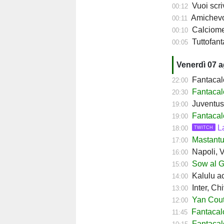
Vuoi scriv
00:12
Amichevol
00:11
Calciomerc
00:10
Tuttofanta
00:05
Venerdì 07 
Fantacalc
22:00
Fantacal
20:30
Juventus,
19:00
Fantacal
19:00
L
18:00
TWITCH
Mastantuo
17:00
Napoli, Ve
16:00
Sow al Ge
15:00
Kalulu ac
14:00
Inter, Ch
13:00
Yan Couto
12:00
Fantacal
11:45
Fantacal