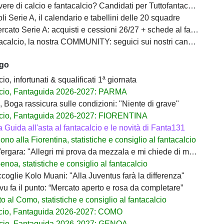
ere di calcio e fantacalcio? Candidati per Tuttofantacalcio
i Serie A, il calendario e tabellini delle 20 squadre
ato Serie A: acquisti e cessioni 26/27 + schede al fantacalcio
calcio, la nostra COMMUNITY: seguici sui nostri canali social
ago
io, infortunati & squalificati 1ª giornata
cio, Fantaguida 2026-2027: PARMA
 Boga rassicura sulle condizioni: "Niente di grave"
cio, Fantaguida 2026-2027: FIORENTINA
a Guida all'asta al fantacalcio e le novità di Fanta131
no alla Fiorentina, statistiche e consiglio al fantacalcio
rgara: "Allegri mi prova da mezzala e mi chiede di migliorare"
noa, statistiche e consiglio al fantacalcio
coglie Kolo Muani: "Alla Juventus farà la differenza"
ivu fa il punto: “Mercato aperto e rosa da completare”
 al Como, statistiche e consiglio al fantacalcio
cio, Fantaguida 2026-2027: COMO
cio, Fantaguida 2026-2027: GENOA