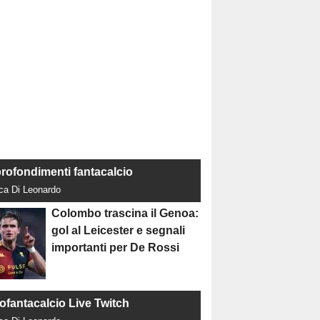
rofondimenti fantacalcio
uca Di Leonardo
Colombo trascina il Genoa:
gol al Leicester e segnali
importanti per De Rossi
tofantacalcio Live Twitch