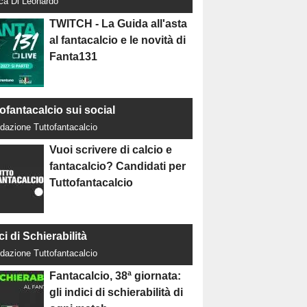
uca Di Leonardo
TWITCH - La Guida all'asta
al fantacalcio e le novità di
Fanta131
ofantacalcio sui social
dazione Tuttofantacalcio
Vuoi scrivere di calcio e
fantacalcio? Candidati per
Tuttofantacalcio
ci di Schierabilità
dazione Tuttofantacalcio
Fantacalcio, 38ª giornata:
gli indici di schierabilità di