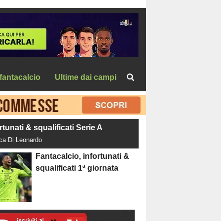
fantacalcio
Ultime dai campi
rtunati & squalificati Serie A
uca Di Leonardo
Fantacalcio, infortunati &
squalificati 1ª giornata