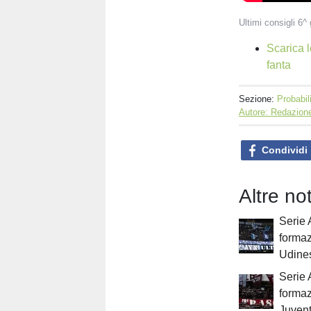
Ultimi consigli 6^ 
Scarica l
fanta
Sezione:
Probabil
Autore: Redazione
Condividi
Altre no
Serie 
formaz
Udine
Serie 
formaz
Juven