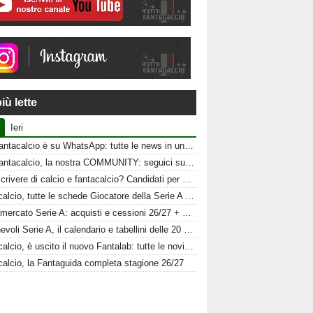
iù lette
Ieri
Tuttofantacalcio è su WhatsApp: tutte le news in un click
Tuttofantacalcio, la nostra COMMUNITY: seguici sui nostri canali social
Vuoi scrivere di calcio e fantacalcio? Candidati per Tuttofantacalcio
Fantacalcio, tutte le schede Giocatore della Serie A 26-27
Calciomercato Serie A: acquisti e cessioni 26/27 + schede al fantacalcio
Amichevoli Serie A, il calendario e tabellini delle 20 squadre
Fantacalcio, è uscito il nuovo Fantalab: tutte le novità 2026-2027
calcio, la Fantaguida completa stagione 26/27