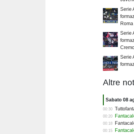
Serie 
formaz
Roma
Serie 
formaz
Crem
Serie 
formaz
Altre not
Sabato 08 a
Tuttofant
00:30
Fantacal
00:20
Fantacalc
00:18
Fantacalc
00:15