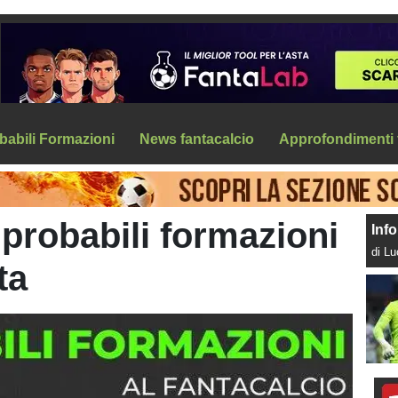
babili Formazioni
News fantacalcio
Approfondimenti 
 probabili formazioni
Info
di L
ta