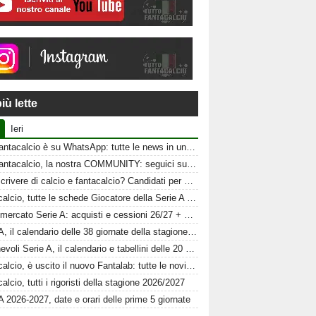
iù lette
Ieri
Tuttofantacalcio è su WhatsApp: tutte le news in un click
Tuttofantacalcio, la nostra COMMUNITY: seguici sui nostri canali social
Vuoi scrivere di calcio e fantacalcio? Candidati per Tuttofantacalcio
Fantacalcio, tutte le schede Giocatore della Serie A 26-27
Calciomercato Serie A: acquisti e cessioni 26/27 + schede al fantacalcio
Serie A, il calendario delle 38 giornate della stagione 2026-2027
Amichevoli Serie A, il calendario e tabellini delle 20 squadre
Fantacalcio, è uscito il nuovo Fantalab: tutte le novità 2026-2027
alcio, tutti i rigoristi della stagione 2026/2027
A 2026-2027, date e orari delle prime 5 giornate