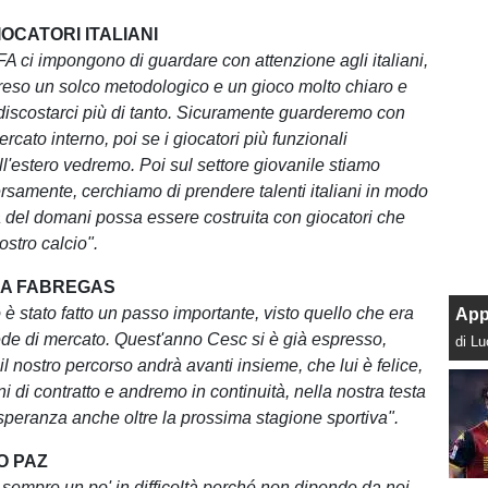
OCATORI ITALIANI
A ci impongono di guardare con attenzione agli italiani,
eso un solco metodologico e un gioco molto chiaro e
iscostarci più di tanto. Sicuramente guarderemo con
ercato interno, poi se i giocatori più funzionali
ll'estero vedremo. Poi sul settore giovanile stiamo
rsamente, cerchiamo di prendere talenti italiani in modo
 del domani possa essere costruita con giocatori che
ostro calcio".
A FABREGAS
è stato fatto un passo importante, visto quello che era
App
de di mercato. Quest'anno Cesc si è già espresso,
di L
l nostro percorso andrà avanti insieme, che lui è felice,
ni di contratto e andremo in continuità, nella nostra testa
 speranza anche oltre la prossima stagione sportiva".
O PAZ
sempre un po' in difficoltà perché non dipende da noi.