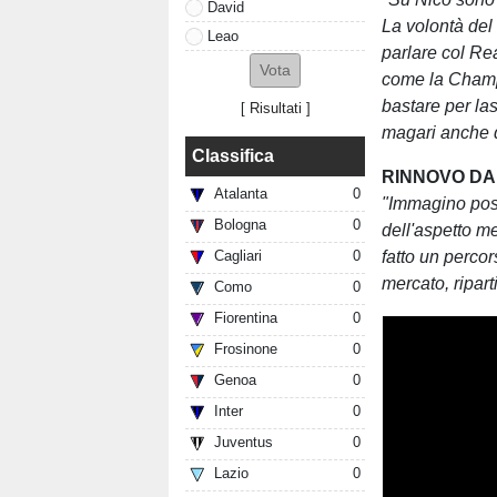
David
La volontà del
Leao
parlare col Re
come la Champ
bastare per la
[
Risultati
]
magari anche q
Classifica
RINNOVO DA
Atalanta
0
"Immagino possa
Bologna
0
dell'aspetto m
fatto un perco
Cagliari
0
mercato, ripart
Como
0
Fiorentina
0
Frosinone
0
Genoa
0
Inter
0
Juventus
0
Lazio
0