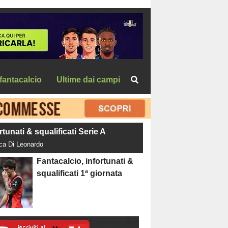
fantacalcio
Ultime dai campi
rtunati & squalificati Serie A
uca Di Leonardo
Fantacalcio, infortunati &
squalificati 1ª giornata