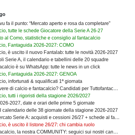
ago
ivu fa il punto: “Mercato aperto e rosa da completare”
io, tutte le schede Giocatore della Serie A 26-27
 al Como, statistiche e consiglio al fantacalcio
cio, Fantaguida 2026-2027: COMO
io, è uscito il nuovo Fantalab: tutte le novità 2026-2027
i Serie A, il calendario e tabellini delle 20 squadre
acalcio è su WhatsApp: tutte le news in un click
cio, Fantaguida 2026-2027: GENOA
io, infortunati & squalificati 1ª giornata
ere di calcio e fantacalcio? Candidati per Tuttofantacalcio
io, tutti i rigoristi della stagione 2026/2027
026-2027, date e orari delle prime 5 giornate
il calendario delle 38 giornate della stagione 2026-2027
ato Serie A: acquisti e cessioni 26/27 + schede al fantacalcio
io, è uscito il listone 26/27: chi cambia ruolo
calcio, la nostra COMMUNITY: seguici sui nostri canali social