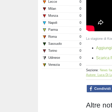
Lecce
0
Milan
0
Monza
0
Napoli
0
Parma
0
Roma
0
La stagione di Ko
Sassuolo
0
Aggiungi 
Torino
0
Scarica F
Udinese
0
Venezia
0
Sezione:
News fa
Autore: Luca Di 
Condividi
Altre no