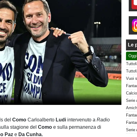
Le p
Oggi
ds del
Como
Carloalberto
Ludi
intervenuto a
Radio
Fantac
sulla stagione del
Como
e sulla permanenza di
Serie 
co Paz
e
Da Cunha.