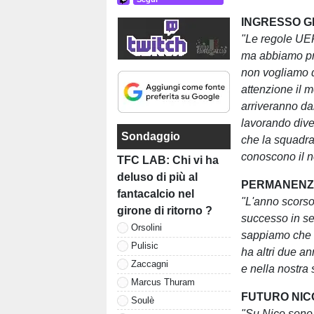
INGRESSO GI
"Le regole UEF
ma abbiamo pr
non vogliamo d
attenzione il m
arriveranno da
lavorando dive
Sondaggio
che la squadra
conoscono il n
TFC LAB: Chi vi ha
deluso di più al
PERMANENZ
fantacalcio nel
"L'anno scorso 
girone di ritorno ?
successo in se
Orsolini
sappiamo che i
Pulisic
ha altri due an
Zaccagni
e nella nostra
Marcus Thuram
FUTURO NIC
Soulè
"Su Nico sono 