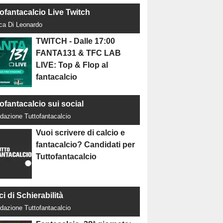
tofantacalcio Live Twitch
uca Di Leonardo
TWITCH - Dalle 17:00
FANTA131 & TFC LAB
LIVE: Top & Flop al
fantacalcio
ofantacalcio sui social
dazione Tuttofantacalcio
Vuoi scrivere di calcio e
fantacalcio? Candidati per
Tuttofantacalcio
ci di Schierabilità
dazione Tuttofantacalcio