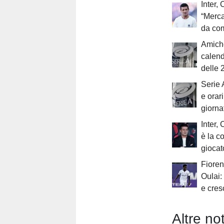
Inter, 
“Merca
da com
Amiche
calend
delle 
Serie 
e orar
giorna
Inter, 
è la c
giocat
Fioren
Oulai:
e cres
Altre not