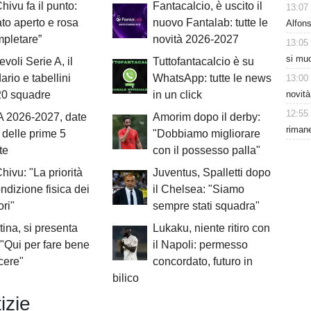
Chivu fa il punto:
Fantacalcio, è uscito il
13:07
to aperto e rosa
nuovo Fantalab: tutte le
Alfons
pletare”
novità 2026-2027
13:05
si muo
voli Serie A, il
Tuttofantacalcio è su
ario e tabellini
WhatsApp: tutte le news
13:00
novità
20 squadre
in un click
12:55
A 2026-2027, date
Amorim dopo il derby:
rimane
i delle prime 5
"Dobbiamo migliorare
te
con il possesso palla"
Chivu: "La priorità
Juventus, Spalletti dopo
ondizione fisica dei
il Chelsea: "Siamo
ori"
sempre stati squadra"
tina, si presenta
Lukaku, niente ritiro con
 "Qui per fare bene
il Napoli: permesso
cere"
concordato, futuro in
bilico
izie