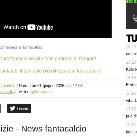
13:24
opmeiners al fantacalcio
comple
tuttofantacalcio alle fonti preferite di Google!
13:23
Kolo 
antalab, il tool aste più utilizzato al fantacalcio
13:18
E studi
ntacalcio
/ Data:
Lun 01 giugno 2026 alle 17:00
Leonardo
/ Twitter:
@tuttofanta
13:16
vita. 
Tweet
13:13
può di
13:12
tizie - News fantacalcio
duttil