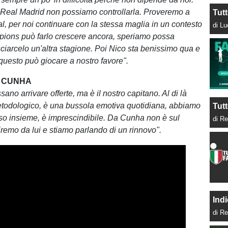
 Real Madrid non possiamo controllarla. Proveremo a
Tut
al, per noi continuare con la stessa maglia in un contesto
di L
ions può farlo crescere ancora, speriamo possa
sciarcelo un'altra stagione. Poi Nico sta benissimo qua e
uesto può giocare a nostro favore".
 CUNHA
no arrivare offerte, ma è il nostro capitano. Al di là
etodologico, è una bussola emotiva quotidiana, abbiamo
Tutt
rso insieme, è imprescindibile. Da Cunha non è sul
di Re
iremo da lui e stiamo parlando di un rinnovo".
Indi
di Re