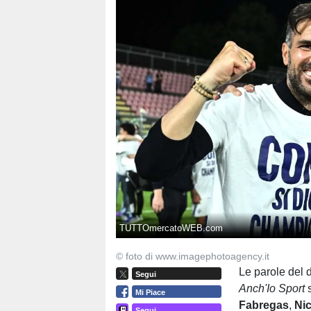
TUTTOmercatoWEB.com
© foto di www.imagephotoagency.it
Le parole del 
Segui
Anch'Io Sport
Mi Piace
Fabregas
,
Ni
Segui