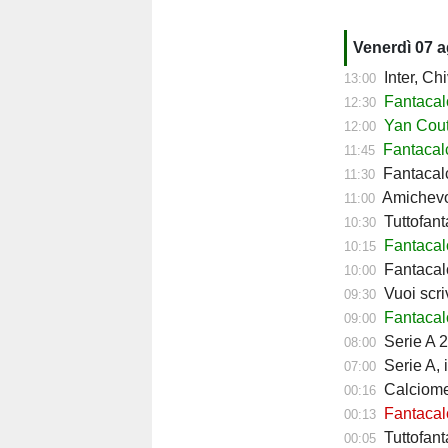
Venerdì 07 
Inter, Ch
13:00
Fantacalc
12:30
Yan Couto
12:00
Fantacal
11:45
Fantacalc
11:30
Amichevol
11:00
Tuttofant
10:30
Fantacal
10:15
Fantacalc
10:00
Vuoi scriv
09:30
Fantacalc
09:00
Serie A 2
08:00
Serie A, 
07:00
Calciomerc
00:16
Fantacalc
00:13
Tuttofanta
00:05