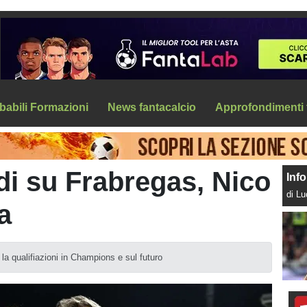
babili Formazioni
News fantacalcio
Approfondimenti 
di su Frabregas, Nico
Info
di L
a
la qualifiazioni in Champions e sul futuro