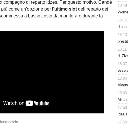
x compagno di reparto Idzes. Per questo motivo, Candé
18:19
o più come un'opzione per
l’ultimo
slot
dell reparto dei
Women
 scommessa a basso costo da monitorare durante la
18:15
dipen
18:13
presti
18:11
di Ziz
18:07
esser
18:04
Alagn
18:00
Milan 
17:53
idea s
fantacalcio
17:50