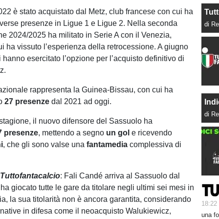
22 è stato acquistato dal Metz, club francese con cui ha
Tutt
iverse presenze in Ligue 1 e Ligue 2. Nella seconda
di Re
ne 2024/2025 ha militato in Serie A con il Venezia,
i ha vissuto l’esperienza della retrocessione. A giugno
 hanno esercitato l’opzione per l’acquisto definitivo di
z.
rnazionale rappresenta la Guinea-Bissau, con cui ha
to
27 presenze
dal 2021 ad oggi.
Indi
di Re
stagione, il nuovo difensore del Sassuolo ha
7
presenze
, mettendo a segno
un
gol
e ricevendo
i
, che gli sono valse una
fantamedia
complessiva di
Tuttofantacalcio
: Fali Candé arriva al Sassuolo dal
a giocato tutte le gare da titolare negli ultimi sei mesi in
ia, la sua titolarità non è ancora garantita, considerando
18:22
ernative in difesa come il neoacquisto Walukiewicz,
una fo