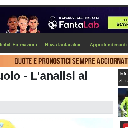
babili Formazioni
News fantacalcio
Approfondimenti 
lo - L'analisi al
Info
di L