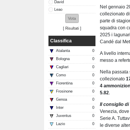
David
Nel gennaio 20
Leao
collezionato d
parte di stagio
squadra con cu
[
Risultati
]
2025 i lagunari
Classifica
Candé dal Met
Atalanta
0
A livello inte
Bologna
0
messo a refer
Cagliari
0
Nella passata 
Como
0
collezionato
1
Fiorentina
0
4
ammonizion
Frosinone
0
5.82
.
Genoa
0
Il
consiglio
di
Inter
0
Venezia, dove h
Juventus
0
Serie A. Tuttav
Lazio
0
le diverse alt