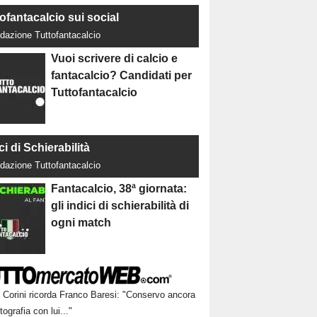
ofantacalcio sui social
dazione Tuttofantacalcio
Vuoi scrivere di calcio e
fantacalcio? Candidati per
Tuttofantacalcio
ci di Schierabilità
dazione Tuttofantacalcio
Fantacalcio, 38ª giornata:
gli indici di schierabilità di
ogni match
Corini ricorda Franco Baresi: "Conservo ancora
tografia con lui..."