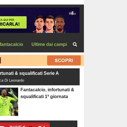
fantacalcio
Ultime dai campi
rtunati & squalificati Serie A
uca Di Leonardo
Fantacalcio, infortunati &
squalificati 1ª giornata