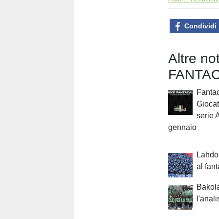
Condividi
Altre n
FANTAC
Fantac
Giocat
serie 
gennaio
Lahdo 
al fan
Bakola
l'anali