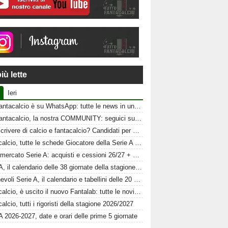
iù lette
Ieri
Tuttofantacalcio è su WhatsApp: tutte le news in un click
Tuttofantacalcio, la nostra COMMUNITY: seguici sui nostri canali social
Vuoi scrivere di calcio e fantacalcio? Candidati per Tuttofantacalcio
Fantacalcio, tutte le schede Giocatore della Serie A 26-27
Calciomercato Serie A: acquisti e cessioni 26/27 + schede al fantacalcio
Serie A, il calendario delle 38 giornate della stagione 2026-2027
Amichevoli Serie A, il calendario e tabellini delle 20 squadre
Fantacalcio, è uscito il nuovo Fantalab: tutte le novità 2026-2027
alcio, tutti i rigoristi della stagione 2026/2027
A 2026-2027, date e orari delle prime 5 giornate