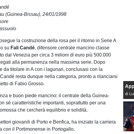
Candé
sau (Guinea-Bissau), 24/01/1998
nsore
Sassuolo
osegue la costruzione della rosa per il ritorno in Serie A
do su
Fali
Candé
, difensore centrale mancino classe
to dal Venezia per circa 3 milioni di euro più 500.000
legati alla permanenza nella massima serie. Dopo
da titolare in A con i lagunari, conclusasi con la
 Candé resta dunque nella categoria, pronto a rilanciarsi
etto di Fabio Grosso.
App
di L
enza e buon piede mancino: il centrale della Guinea-
n sé caratteristiche importanti, soprattutto per una
mossa che cercherà equilibrio e solidità.
ettori giovanili di Porto e Benfica, ha iniziato la carriera
ca con il Portimonense in Portogallo.