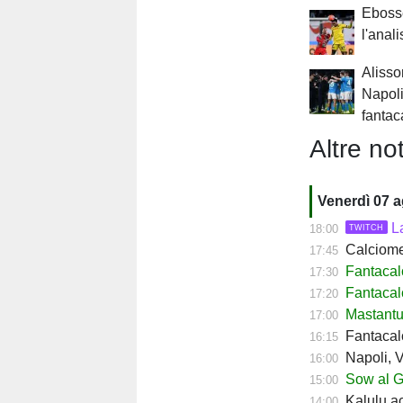
Ebosse
l'anali
Alisso
Napoli:
fantac
Altre not
Venerdì 07 
L
18:00
TWITCH
Calciomerc
17:45
Fantacalc
17:30
Fantacal
17:20
Mastantuo
17:00
Fantacalc
16:15
Napoli, Ve
16:00
Sow al Ge
15:00
Kalulu ac
14:00