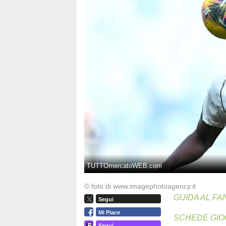
TUTTOmercatoWEB.com
© foto di www.imagephotoagency.it
GUIDA AL FA
Segui
Mi Piace
SCHEDE GIO
Segui