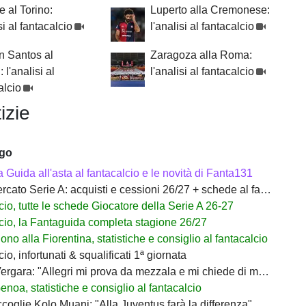
 al Torino:
Luperto alla Cremonese:
si al fantacalcio
l'analisi al fantacalcio
n Santos al
Zaragoza alla Roma:
 l'analisi al
l'analisi al fantacalcio
alcio
izie
ago
a Guida all'asta al fantacalcio e le novità di Fanta131
ato Serie A: acquisti e cessioni 26/27 + schede al fantacalcio
io, tutte le schede Giocatore della Serie A 26-27
cio, la Fantaguida completa stagione 26/27
no alla Fiorentina, statistiche e consiglio al fantacalcio
io, infortunati & squalificati 1ª giornata
rgara: "Allegri mi prova da mezzala e mi chiede di migliorare"
noa, statistiche e consiglio al fantacalcio
coglie Kolo Muani: "Alla Juventus farà la differenza"