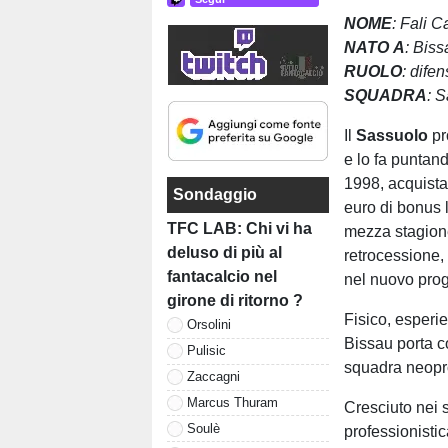
NOME
: Fali 
NATO
A
: Bis
RUOLO
: dife
SQUADRA
: 
Il
Sassuolo
pr
e lo fa puntan
1998, acquista
Sondaggio
euro di bonus 
TFC LAB: Chi vi ha
mezza stagione 
deluso di più al
retrocessione,
fantacalcio nel
nel nuovo prog
girone di ritorno ?
Fisico, esperi
Orsolini
Bissau porta co
Pulisic
squadra neopro
Zaccagni
Marcus Thuram
Cresciuto nei s
Soulè
professionisti