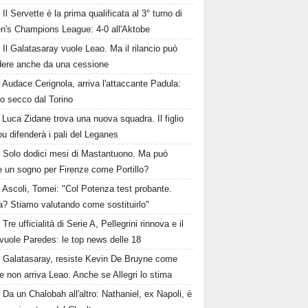
Il Servette è la prima qualificata al 3° turno di
's Champions League: 4-0 all'Aktobe
Il Galatasaray vuole Leao. Ma il rilancio può
dere anche da una cessione
Audace Cerignola, arriva l'attaccante Padula:
to secco dal Torino
Luca Zidane trova una nuova squadra. Il figlio
ou difenderà i pali del Leganes
Solo dodici mesi di Mastantuono. Ma può
e un sogno per Firenze come Portillo?
Ascoli, Tomei: "Col Potenza test probante.
a? Stiamo valutando come sostituirlo"
Tre ufficialità di Serie A, Pellegrini rinnova e il
vuole Paredes: le top news delle 18
Galatasaray, resiste Kevin De Bruyne come
e non arriva Leao. Anche se Allegri lo stima
Da un Chalobah all'altro: Nathaniel, ex Napoli, è