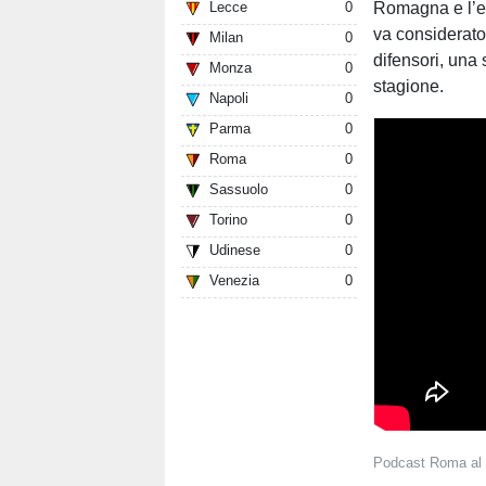
Romagna e l’e
Lecce
0
va considerat
Milan
0
difensori, una
Monza
0
stagione.
Napoli
0
Parma
0
Roma
0
Sassuolo
0
Torino
0
Udinese
0
Venezia
0
Podcast Roma al 