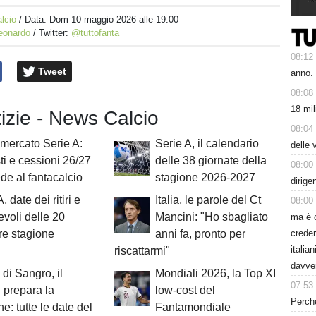
lcio
/ Data:
Dom 10 maggio 2026 alle 19:00
Leonardo
/ Twitter:
@tuttofanta
08:12
Tweet
anno.
08:08
18 mil
tizie - News Calcio
08:04
mercato Serie A:
Serie A, il calendario
delle 
ti e cessioni 26/27
delle 38 giornate della
08:00
de al fantacalcio
stagione 2026-2027
dirige
, date dei ritiri e
Italia, le parole del Ct
08:00
voli delle 20
Mancini: "Ho sbagliato
ma è 
creder
re stagione
anni fa, pronto per
italia
riscattarmi"
davve
 di Sangro, il
Mondiali 2026, la Top XI
07:53
 prepara la
low-cost del
Perché
e: tutte le date del
Fantamondiale