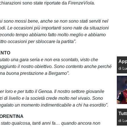
chiarazioni sono state riportate da
FirenzeViola.
 si sono mossi bene, anche se non sono stati serviti nel
odi. Le occasioni più importanti sono nate da situazioni
secondo tempo abbiamo fatto molto meglio e abbiamo
ttro occasioni per sbloccare la partita”.
ENTO
tato una gara seria e non era scontato, visto che
App
ggiunto il nostro obiettivo. Sono contento anche perché
di L
na buona prestazione a Bergamo”.
r loro e per tutto il Genoa. Il nostro settore giovanile
 di livello e la società crede molto nel vivaio. Sono
 regalato un momento indimenticabile a chi ha esordito”.
Tut
IORENTINA
di L
è stato qualcosa, tanti anni fa… quando ancora non