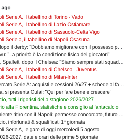
5 ago
i Serie A, il tabellino di Torino - Vado
i Serie A, il tabellino di Lazio-Ostiamare
i Serie A, il tabellino di Sassuolo-Celta Vigo
i Serie a, il tabellino di Napoli-Osasuna
po il derby: "Dobbiamo migliorare con il possesso palla"
ivu: "La priorità è la condizione fisica dei giocatori"
 Spalletti dopo il Chelsea: "Siamo sempre stati squadra"
i Serie A, il tabellino di Chelsea - Juventus
i Serie A, il tabellino di Milan-Inter
ato Serie A: acquisti e cessioni 26/27 + schede al fantacalcio
a, si presenta Oulai: "Qui per fare bene e crescere"
io, tutti i rigoristi della stagione 2026/2027
o alla Fiorentina, statistiche e consiglio al fantacalcio
ente ritiro con il Napoli: permesso concordato, futuro in bilico
io, infortunati & squalificati 1ª giornata
i Serie A, le gare di oggi mercoledì 5 agosto
026-2027, date e orari delle prime 5 giornate