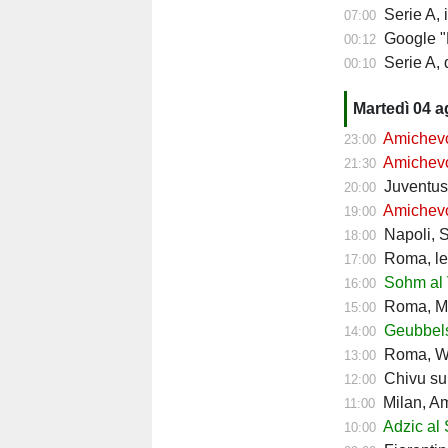
Serie A, 
07:00
Google "Font
00:12
Serie A, d
00:10
Martedì 04 
Amichevol
23:00
Amichevol
21:30
Juventus, 
20:00
Amichevol
19:00
Napoli, Sp
18:00
Roma, le d
17:00
Sohm al V
16:00
Roma, Ma
15:00
Geubbels 
14:00
Roma, We
13:00
Chivu sui
12:00
Milan, A
11:00
Adzic al 
10:00