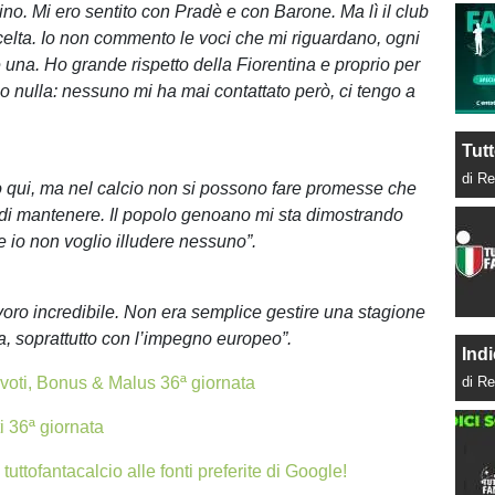
ino. Mi ero sentito con Pradè e con Barone. Ma lì il club
scelta. Io non commento le voci che mi riguardano, ogni
 una. Ho grande rispetto della Fiorentina e proprio per
o nulla: nessuno mi ha mai contattato però, ci tengo a
Tutt
di Re
 qui, ma nel calcio non si possono fare promesse che
i di mantenere. Il popolo genoano mi sta dimostrando
e io non voglio illudere nessuno”.
avoro incredibile. Non era semplice gestire una stagione
a, soprattutto con l’impegno europeo”.
Indi
 voti, Bonus & Malus 36ª giornata
di Re
i 36ª giornata
tuttofantacalcio alle fonti preferite di Google!