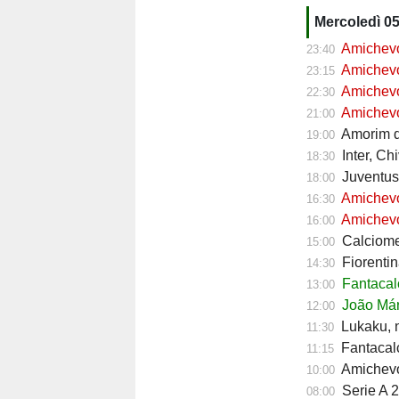
Mercoledì 0
Amichevol
23:40
Amichevol
23:15
Amichevol
22:30
Amichevol
21:00
Amorim do
19:00
Inter, Ch
18:30
Juventus,
18:00
Amichevol
16:30
Amichevol
16:00
Calciomerc
15:00
Fiorentin
14:30
Fantacalc
13:00
João Mári
12:00
Lukaku, ni
11:30
Fantacalc
11:15
Amichevol
10:00
Serie A 2
08:00