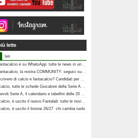
iù lette
Ieri
Tuttofantacalcio è su WhatsApp: tutte le news in un click
Tuttofantacalcio, la nostra COMMUNITY: seguici sui nostri canali social
Vuoi scrivere di calcio e fantacalcio? Candidati per Tuttofantacalcio
Fantacalcio, tutte le schede Giocatore della Serie A 26-27
Amichevoli Serie A, il calendario e tabellini delle 20 squadre
Fantacalcio, è uscito il nuovo Fantalab: tutte le novità 2026-2027
alcio, è uscito il listone 26/27: chi cambia ruolo