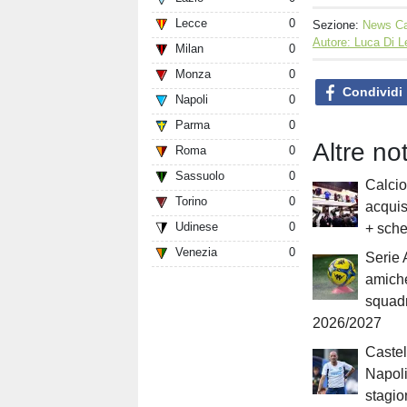
Lecce
0
Sezione:
News Ca
Autore: Luca Di 
Milan
0
Monza
0
Condividi
Napoli
0
Parma
0
Altre no
Roma
0
Sassuolo
0
Calcio
Torino
0
acquis
Udinese
0
+ sche
Venezia
0
Serie A
amiche
squad
2026/2027
Castel
Napoli
stagion