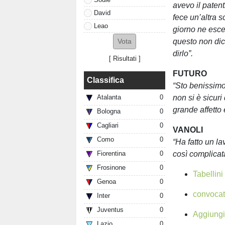
avevo il patent
David
fece un’altra 
Leao
giorno ne esce
questo non dic
dirlo”.
[
Risultati
]
FUTURO
Classifica
“Sto benissimo
non si è sicur
Atalanta
0
grande affetto 
Bologna
0
Cagliari
0
VANOLI
Como
0
“Ha fatto un l
così complicat
Fiorentina
0
Frosinone
0
Tabellini
Genoa
0
convocat
Inter
0
Juventus
0
Aggiungi 
Lazio
0