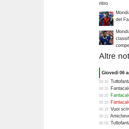
ritiro
Mondia
del F
Mondia
classi
compe
Altre not
Giovedì 06 
Tuttofant
00:30
Fantacalc
00:25
Fantacalc
00:20
Fantacalc
00:18
Vuoi scriv
00:18
Amichevol
00:15
Tuttofanta
00:05