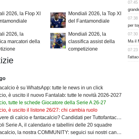
07:45
grande
li 2026, la Flop XI
Mondiali 2026, la Top XI
07:38
antamondiale
del Fantamondiale
per to
li 2026, la
Mondiali 2026, la
07:30
Ma il 
fica marcatori della
classifica assist della
tizione
competizione
07:23
l'atta
izie
ago
acalcio è su WhatsApp: tutte le news in un click
io, è uscito il nuovo Fantalab: tutte le novità 2026-2027
io, tutte le schede Giocatore della Serie A 26-27
io, è uscito il listone 26/27: chi cambia ruolo
ere di calcio e fantacalcio? Candidati per Tuttofantacalcio
i Serie A, il calendario e tabellini delle 20 squadre
calcio, la nostra COMMUNITY: seguici sui nostri canali social