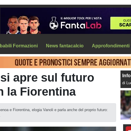
babili Formazioni
News fantacalcio
Approfondimenti 
i apre sul futuro
Info
di L
n la Fiorentina
oa e Fiorentina, elogia Vanoli e parla anche del proprio futuro:
.