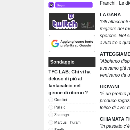
Franchi. Le di
Segui
LA GARA
“Gli attaccanti
migliore dei m
sporche. Nel 
avuto tre o qua
ATTEGGIAM
“Abbiamo dispu
Sondaggio
avevamo già ra
TFC LAB: Chi vi ha
venivamo da u
deluso di più al
fantacalcio nel
GIOVANI
girone di ritorno ?
“È un premio pe
Orsolini
produce ragazzi
felice di aver
Pulisic
Zaccagni
CHIAMATA F
Marcus Thuram
“In passato c’
Soulè