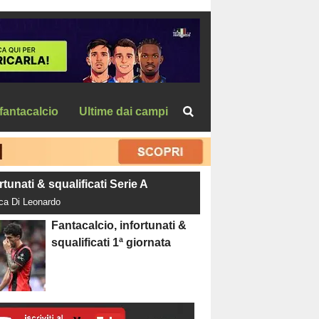
fantacalcio
Ultime dai campi
rtunati & squalificati Serie A
uca Di Leonardo
Fantacalcio, infortunati &
squalificati 1ª giornata