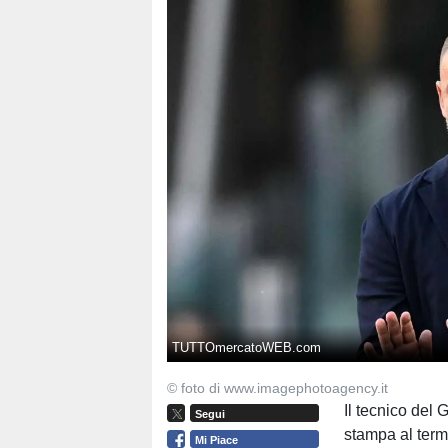
TUTTOmercatoWEB.com
© foto di www.imagephotoagency.it
Il tecnico del
Segui
stampa al termi
Mi Piace