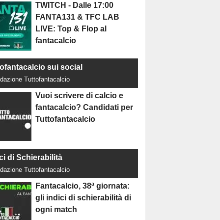
TWITCH - Dalle 17:00
FANTA131 & TFC LAB
LIVE: Top & Flop al
fantacalcio
ofantacalcio sui social
dazione Tuttofantacalcio
Vuoi scrivere di calcio e
fantacalcio? Candidati per
Tuttofantacalcio
ci di Schierabilità
dazione Tuttofantacalcio
Fantacalcio, 38ª giornata:
gli indici di schierabilità di
ogni match