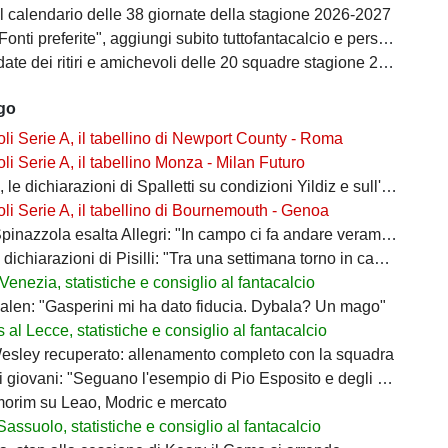
il calendario delle 38 giornate della stagione 2026-2027
i preferite", aggiungi subito tuttofantacalcio e personalizza le tue notizie
ate dei ritiri e amichevoli delle 20 squadre stagione 2026/2027
ago
i Serie A, il tabellino di Newport County - Roma
i Serie A, il tabellino Monza - Milan Futuro
le dichiarazioni di Spalletti su condizioni Yildiz e sull'attacco
i Serie A, il tabellino di Bournemouth - Genoa
inazzola esalta Allegri: "In campo ci fa andare veramente forte"
ichiarazioni di Pisilli: "Tra una settimana torno in campo"
enezia, statistiche e consiglio al fantacalcio
len: "Gasperini mi ha dato fiducia. Dybala? Un mago"
al Lecce, statistiche e consiglio al fantacalcio
sley recuperato: allenamento completo con la squadra
 giovani: "Seguano l'esempio di Pio Esposito e degli altri"
morim su Leao, Modric e mercato
Sassuolo, statistiche e consiglio al fantacalcio