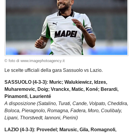
© foto di www.imagephotoagency.it
Le scelte ufficiali della gara Sassuolo vs Lazio.
SASSUOLO (4-3-3): Muric; Walukiewicz, Idzes,
Muharemovic, Doig; Vranckx, Matic, Koné; Berardi,
Pinamonti, Laurienté
A disposizione (Satalino, Turati, Cande, Volpato, Cheddira,
Boloca, Pieragnolo, Romagna, Fadera, Moro, Coulibaly,
Lipani, Thorstvedt, Iannoni, Pierini)
LAZIO (4-3-3): Provedel; Marusic, Gila, Romagnoli,