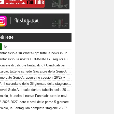
iù lette
Ieri
Tuttofantacalcio è su WhatsApp: tutte le news in un click
Tuttofantacalcio, la nostra COMMUNITY: seguici sui nostri canali social
Vuoi scrivere di calcio e fantacalcio? Candidati per Tuttofantacalcio
Fantacalcio, tutte le schede Giocatore della Serie A 26-27
Calciomercato Serie A: acquisti e cessioni 26/27 + schede al fantacalcio
Serie A, il calendario delle 38 giornate della stagione 2026-2027
Amichevoli Serie A, il calendario e tabellini delle 20 squadre
Fantacalcio, è uscito il nuovo Fantalab: tutte le novità 2026-2027
A 2026-2027, date e orari delle prime 5 giornate
calcio, la Fantaguida completa stagione 26/27