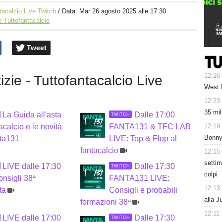
tacalcio Live Twitch
/ Data:
Mar 26 agosto 2025 alle 17:30
 Tuttofantacalcio
Tweet
12:26
tizie - Tuttofantacalcio Live
West 
12:23
35 mil
La Guida all'asta
Dalle 17:00
TWITCH
12:19
tacalcio e le novità
FANTA131 & TFC LAB
Bonny 
nta131
LIVE: Top & Flop al
fantacalcio
12:15
settim
LIVE dalle 17:30
Dalle 17:30
TWITCH
colpi
onsigli 38ª
FANTA131 LIVE:
12:13
ta
Consigli e probabili
alla J
formazioni 38ª
12:11
LIVE dalle 17:00
Dalle 17:30
TWITCH