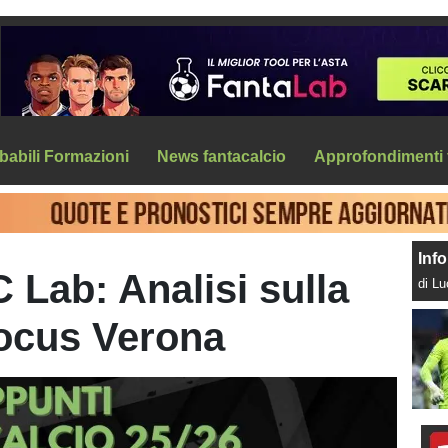
babili Formazioni
News fantacalcio
Approfondimenti 
Info
 Lab: Analisi sulla
di L
focus Verona