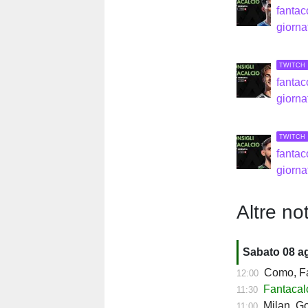
fantac
giorna
TWITCH
fantac
giorna
TWITCH
fantac
giorna
Altre not
Sabato 08 a
Como, Fa
12:00
Fantacal
11:30
Milan, Go
11:00