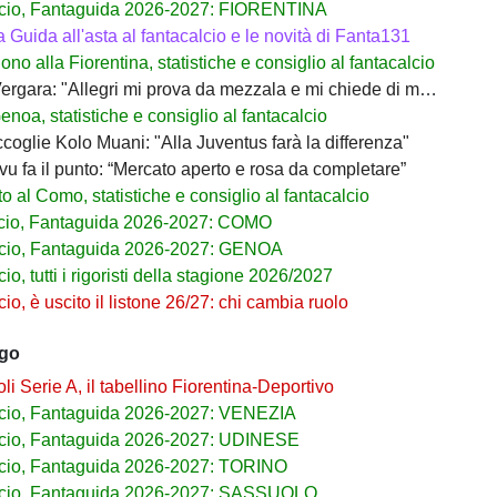
cio, Fantaguida 2026-2027: FIORENTINA
a Guida all'asta al fantacalcio e le novità di Fanta131
no alla Fiorentina, statistiche e consiglio al fantacalcio
rgara: "Allegri mi prova da mezzala e mi chiede di migliorare"
noa, statistiche e consiglio al fantacalcio
coglie Kolo Muani: "Alla Juventus farà la differenza"
ivu fa il punto: “Mercato aperto e rosa da completare”
 al Como, statistiche e consiglio al fantacalcio
cio, Fantaguida 2026-2027: COMO
cio, Fantaguida 2026-2027: GENOA
io, tutti i rigoristi della stagione 2026/2027
io, è uscito il listone 26/27: chi cambia ruolo
ago
i Serie A, il tabellino Fiorentina-Deportivo
cio, Fantaguida 2026-2027: VENEZIA
cio, Fantaguida 2026-2027: UDINESE
cio, Fantaguida 2026-2027: TORINO
lcio, Fantaguida 2026-2027: SASSUOLO