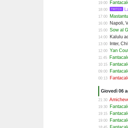
Fantacal
19:00
L
18:00
TWITCH
Mastantuo
17:00
Napoli, Ve
16:00
Sow al Ge
15:00
Kalulu ac
14:00
Inter, Ch
13:00
Yan Couto
12:00
Fantacal
11:45
Fantacal
10:15
Fantacalc
09:00
Fantacalc
00:13
Giovedì 06 
Amichevol
21:30
Fantacal
19:30
Fantacal
19:15
Fantacal
19:00
Fantaca
18:45