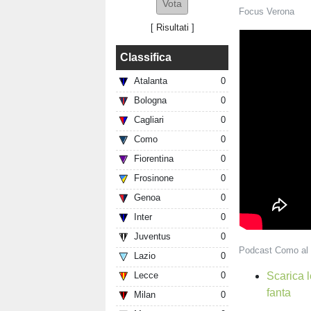
Focus Verona
[
Risultati
]
Classifica
Atalanta
0
Bologna
0
Cagliari
0
Como
0
Fiorentina
0
Frosinone
0
Genoa
0
Inter
0
Juventus
0
Podcast Como al 
Lazio
0
Scarica l
Lecce
0
fanta
Milan
0