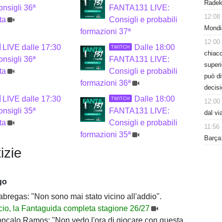
Radek 
onsigli 36ª
FANTA131 LIVE:
12:08
ta
Consigli e probabili
Mondi
formazioni 37ª
12:00
LIVE dalle 17:30
Dalle 18:00
TWITCH
chiacc
onsigli 36ª
FANTA131 LIVE:
superi
ta
Consigli e probabili
può d
formazioni 36ª
decisi
LIVE dalle 17:30
Dalle 18:00
TWITCH
12:00
onsigli 35ª
FANTA131 LIVE:
dal vi
ta
Consigli e probabili
11:56
formazioni 35ª
Barça:
izie
go
bregas: "Non sono mai stato vicino all'addio".
cio, la Fantaguida completa stagione 26/27
nçalo Ramos: "Non vedo l'ora di giocare con questa maglia"