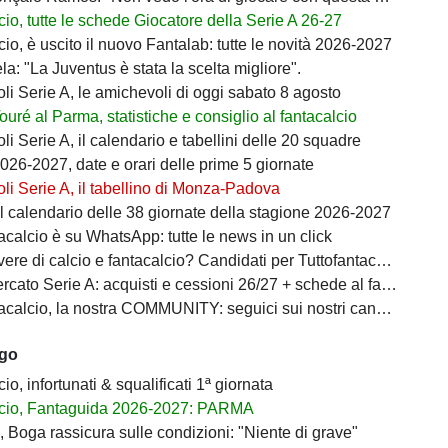
io, tutte le schede Giocatore della Serie A 26-27
io, è uscito il nuovo Fantalab: tutte le novità 2026-2027
ela: "La Juventus è stata la scelta migliore".
i Serie A, le amichevoli di oggi sabato 8 agosto
Touré al Parma, statistiche e consiglio al fantacalcio
i Serie A, il calendario e tabellini delle 20 squadre
026-2027, date e orari delle prime 5 giornate
i Serie A, il tabellino di Monza-Padova
il calendario delle 38 giornate della stagione 2026-2027
acalcio è su WhatsApp: tutte le news in un click
ere di calcio e fantacalcio? Candidati per Tuttofantacalcio
ato Serie A: acquisti e cessioni 26/27 + schede al fantacalcio
calcio, la nostra COMMUNITY: seguici sui nostri canali social
ago
io, infortunati & squalificati 1ª giornata
cio, Fantaguida 2026-2027: PARMA
 Boga rassicura sulle condizioni: "Niente di grave"