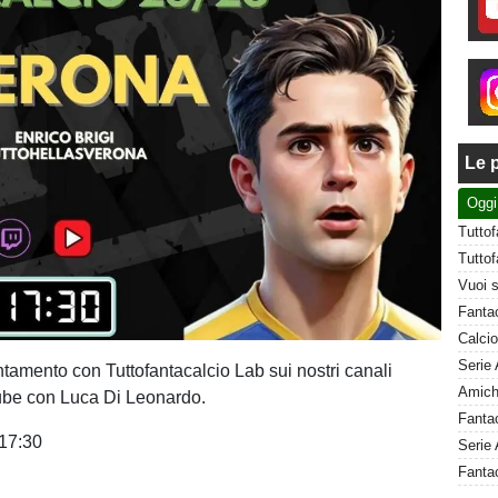
Le p
Oggi
ntamento con Tuttofantacalcio Lab sui nostri canali
ube con Luca Di Leonardo.
:17:30
Serie 
Fanta