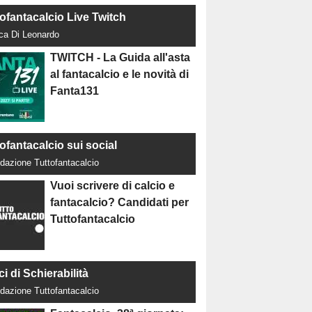
tofantacalcio Live Twitch
uca Di Leonardo
TWITCH - La Guida all'asta
al fantacalcio e le novità di
Fanta131
ofantacalcio sui social
dazione Tuttofantacalcio
Vuoi scrivere di calcio e
fantacalcio? Candidati per
Tuttofantacalcio
ci di Schierabilità
dazione Tuttofantacalcio