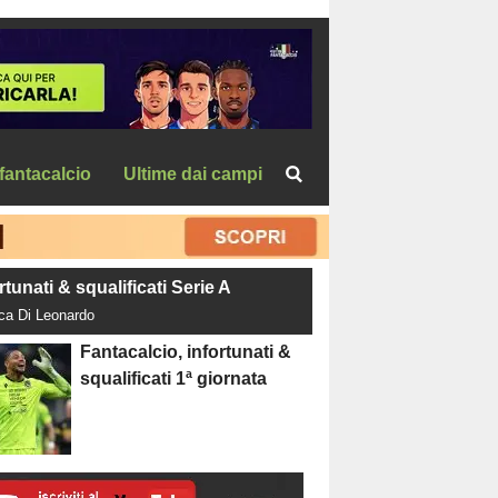
fantacalcio
Ultime dai campi
rtunati & squalificati Serie A
uca Di Leonardo
Fantacalcio, infortunati &
squalificati 1ª giornata