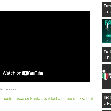
Tut
di L
Tutt
di Re
fantacalcio
Indi
e nostre fasce su Fantalab, il tool aste più utilizzato al
di Re