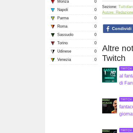
Monza
0
Sezione:
Tuttofan
Napoli
0
Autore: Redazione
Parma
0
Roma
0
Condividi
Sassuolo
0
Torino
0
Altre no
Udinese
0
Twitch
Venezia
0
TWITCH
al fan
di Fa
TWITCH
fantac
giorna
TWITCH