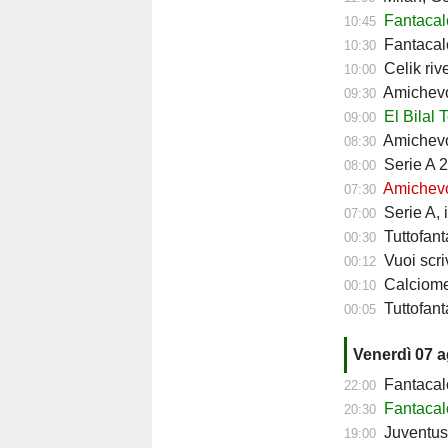
Fantacalc
10:45
Fantacalc
10:30
Celik riv
10:00
Amichevol
09:30
El Bilal 
09:00
Amichevol
08:30
Serie A 2
08:00
Amichevol
07:30
Serie A, 
07:00
Tuttofant
00:30
Vuoi scriv
00:12
Calciomerc
00:10
Tuttofanta
00:05
Venerdì 07 
Fantacalc
22:00
Fantacal
20:30
Juventus,
19:00