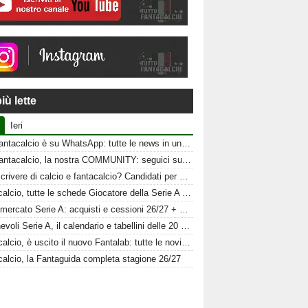
iù lette
Ieri
Tuttofantacalcio è su WhatsApp: tutte le news in un click
Tuttofantacalcio, la nostra COMMUNITY: seguici sui nostri canali social
Vuoi scrivere di calcio e fantacalcio? Candidati per Tuttofantacalcio
Fantacalcio, tutte le schede Giocatore della Serie A 26-27
Calciomercato Serie A: acquisti e cessioni 26/27 + schede al fantacalcio
Amichevoli Serie A, il calendario e tabellini delle 20 squadre
Fantacalcio, è uscito il nuovo Fantalab: tutte le novità 2026-2027
calcio, la Fantaguida completa stagione 26/27