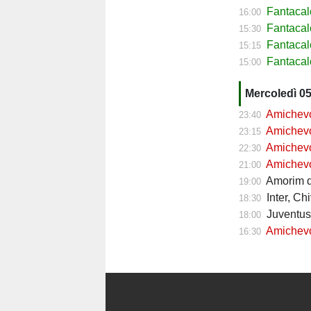
Fantaca
16:00
Fantacal
15:30
Fantaca
15:15
Fantacal
15:00
Mercoledì 0
Amichevol
23:40
Amichevol
23:15
Amichevol
22:30
Amichevol
21:00
Amorim do
19:00
Inter, Ch
18:30
Juventus,
18:00
Amichevol
16:30