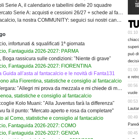
i Serie A, il calendario e tabellini delle 20 squadre
ato Serie A: acquisti e cessioni 26/27 + schede al fantacalcio
calcio, la nostra COMMUNITY: seguici sui nostri canali social
01:10
ago
chiacc
io, infortunati & squalificati 1ª giornata
superi
cio, Fantaguida 2026-2027: PARMA
può d
 Boga rassicura sulle condizioni: "Niente di grave"
decisi
cio, Fantaguida 2026-2027: FIORENTINA
01:00
a Guida all'asta al fantacalcio e le novità di Fanta131
e retr
no alla Fiorentina, statistiche e consiglio al fantacalcio
00:56
rgara: "Allegri mi prova da mezzala e mi chiede di migliorare"
vuole 
noa, statistiche e consiglio al fantacalcio
00:53
coglie Kolo Muani: "Alla Juventus farà la differenza"
Lauta
ivu fa il punto: “Mercato aperto e rosa da completare”
00:49
 al Como, statistiche e consiglio al fantacalcio
Parede
cio, Fantaguida 2026-2027: COMO
cio, Fantaguida 2026-2027: GENOA
00:45