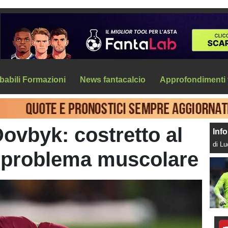
babili Formazioni
News fantacalcio
Approfondimenti 
ovbyk: costretto al
Info
di L
 problema muscolare