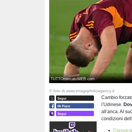
TUTTOmercatoWEB.com
© foto di www.imagephotoagency.it
Cambio forzato
Segui
l'Udinese.
Do
Mi Piace
all'anca. Al s
Segui
condizioni dell
Convocat