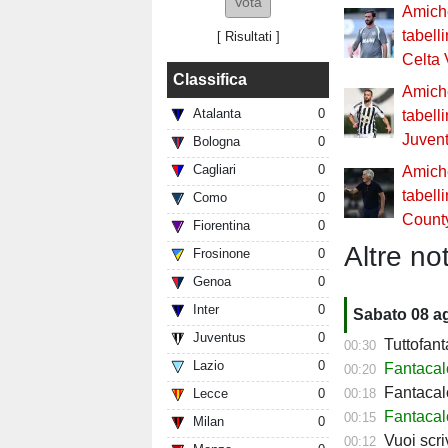
Amiche
tabell
[
Risultati
]
Celta 
Classifica
Amiche
Atalanta
0
tabell
Juven
Bologna
0
Cagliari
0
Amiche
tabell
Como
0
Count
Fiorentina
0
Altre not
Frosinone
0
Genoa
0
Inter
0
Sabato 08 a
Juventus
0
Tuttofant
00:30
Lazio
0
Fantacal
00:20
Fantacalc
00:18
Lecce
0
Fantacalc
00:15
Milan
0
Vuoi scriv
00:12