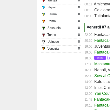
Monza
0
Amichevol
00:11
Napoli
0
Calciomerc
00:10
Parma
0
Tuttofanta
00:05
Roma
0
Venerdì 07 
Sassuolo
0
Fantacalc
22:00
Torino
0
Fantacal
20:30
Udinese
0
Juventus,
19:00
Venezia
0
Fantacal
19:00
L
18:00
TWITCH
Mastantuo
17:00
Napoli, Ve
16:00
Sow al Ge
15:00
Kalulu ac
14:00
Inter, Ch
13:00
Yan Couto
12:00
Fantacal
11:45
Fantacal
10:15