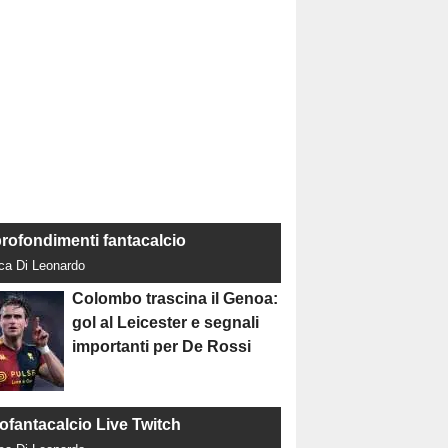
rofondimenti fantacalcio
uca Di Leonardo
Colombo trascina il Genoa:
gol al Leicester e segnali
importanti per De Rossi
tofantacalcio Live Twitch