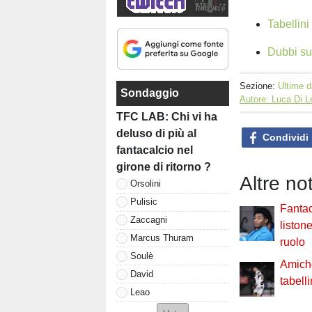
Tabellin
Dubbi su
Sezione:
Ultime d
Sondaggio
Autore: Luca Di 
TFC LAB: Chi vi ha
deluso di più al
Condividi
fantacalcio nel
girone di ritorno ?
Altre no
Orsolini
Pulisic
Fantac
Zaccagni
liston
Marcus Thuram
ruolo
Soulè
Amiche
David
tabell
Leao