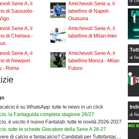
di L
voli Serie A, il
Amichevoli Serie a, il
ino di Sassuolo-
tabellino di Napoli-
Vigo
Osasuna
voli Serie A, il
Amichevoli Serie A, il
ino di Chelsea -
tabellino di Milan-Inter
tus
Tutt
voli Serie A, il
Amichevoli Serie A, il
di Re
ino di Newport
tabellino Monza - Milan
y - Roma
Futuro
izie
go
Indi
acalcio è su WhatsApp: tutte le news in un click
cio, la Fantaguida completa stagione 26/27
di Re
io, è uscito il nuovo Fantalab: tutte le novità 2026-2027
io, tutte le schede Giocatore della Serie A 26-27
ere di calcio e fantacalcio? Candidati per Tuttofantacalcio