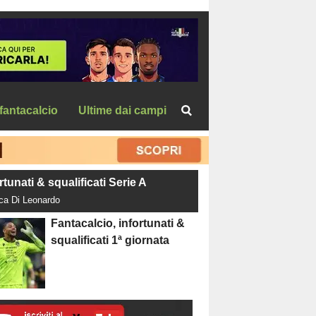
fantacalcio
Ultime dai campi
rtunati & squalificati Serie A
uca Di Leonardo
Fantacalcio, infortunati &
squalificati 1ª giornata