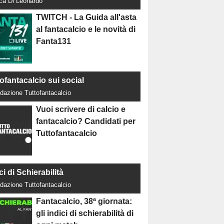
uca Di Leonardo
TWITCH - La Guida all'asta
al fantacalcio e le novità di
Fanta131
ofantacalcio sui social
dazione Tuttofantacalcio
Vuoi scrivere di calcio e
fantacalcio? Candidati per
Tuttofantacalcio
ci di Schierabilità
dazione Tuttofantacalcio
Fantacalcio, 38ª giornata:
gli indici di schierabilità di