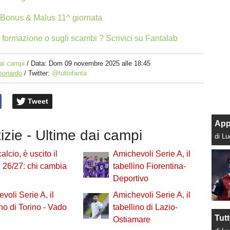
i Bonus & Malus 11^ giornata
 formazione o sugli scambi ? Scrivici su Fantalab
ai campi
/ Data:
Dom 09 novembre 2025 alle 18:45
Leonardo
/ Twitter:
@tuttofanta
Tweet
App
tizie - Ultime dai campi
di L
alcio, è uscito il
Amichevoli Serie A, il
e 26/27: chi cambia
tabellino Fiorentina-
Deportivo
voli Serie A, il
Amichevoli Serie A, il
ino di Torino - Vado
tabellino di Lazio-
Tut
Ostiamare