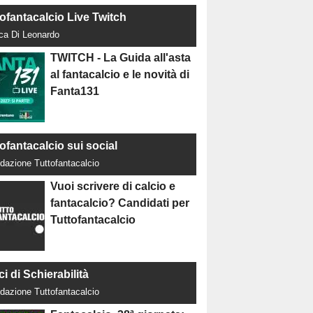
tofantacalcio Live Twitch
uca Di Leonardo
TWITCH - La Guida all'asta
al fantacalcio e le novità di
Fanta131
ofantacalcio sui social
dazione Tuttofantacalcio
Vuoi scrivere di calcio e
fantacalcio? Candidati per
Tuttofantacalcio
ci di Schierabilità
dazione Tuttofantacalcio