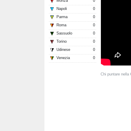
Monza
0
Napoli
0
Parma
0
Roma
0
Sassuolo
0
Torino
0
Udinese
0
Venezia
0
Chi puntare nella