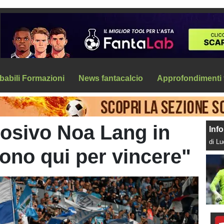
babili Formazioni
News fantacalcio
Approfondimenti 
losivo Noa Lang in
Info
di L
ono qui per vincere"