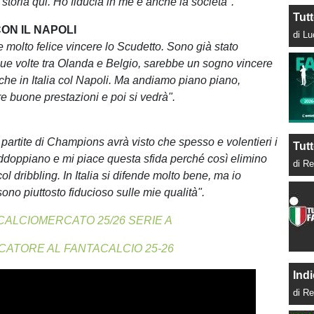
 storia qui. Ho fiducia in me e anche la società".
Tut
ON IL NAPOLI
di L
 molto felice vincere lo Scudetto. Sono già stato
e volte tra Olanda e Belgio, sarebbe un sogno vincere
che in Italia col Napoli. Ma andiamo piano piano,
e buone prestazioni e poi si vedrà".
 partite di Champions avrà visto che spesso e volentieri i
Tutt
addoppiano e mi piace questa sfida perché così elimino
di Re
col dribbling. In Italia si difende molto bene, ma io
ono piuttosto fiducioso sulle mie qualità".
CALCIOMERCATO 25/26 SERIE A
CATORE AL FANTACALCIO 25-26
Indi
di Re