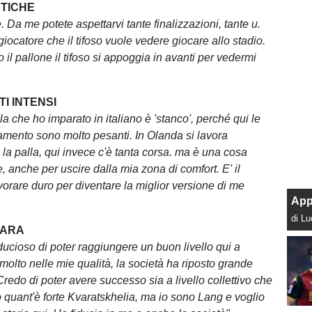
TICHE
 Da me potete aspettarvi tante finalizzazioni, tante u.
 giocatore che il tifoso vuole vedere giocare allo stadio.
il pallone il tifoso si appoggia in avanti per vedermi
I INTENSI
a che ho imparato in italiano è 'stanco', perché qui le
amento sono molto pesanti. In Olanda si lavora
 la palla, qui invece c'è tanta corsa. ma è una cosa
, anche per uscire dalla mia zona di comfort. E' il
orare duro per diventare la miglior versione di me
App
di L
VARA
ducioso di poter raggiungere un buon livello qui a
molto nelle mie qualità, la società ha riposto grande
Credo di poter avere successo sia a livello collettivo che
o quant'è forte Kvaratskhelia, ma io sono Lang e voglio