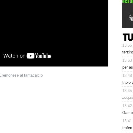
13:56
terzin
13:53
per as
 Cremonese al fantacalcio
13:48
titolo
13:45
acquis
13:42
Gambar
13:41
trofeo