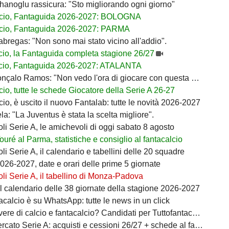
lhanoglu rassicura: "Sto migliorando ogni giorno"
lcio, Fantaguida 2026-2027: BOLOGNA
cio, Fantaguida 2026-2027: PARMA
bregas: "Non sono mai stato vicino all'addio".
cio, la Fantaguida completa stagione 26/27
cio, Fantaguida 2026-2027: ATALANTA
nçalo Ramos: "Non vedo l'ora di giocare con questa maglia"
io, tutte le schede Giocatore della Serie A 26-27
io, è uscito il nuovo Fantalab: tutte le novità 2026-2027
ela: "La Juventus è stata la scelta migliore".
i Serie A, le amichevoli di oggi sabato 8 agosto
Touré al Parma, statistiche e consiglio al fantacalcio
i Serie A, il calendario e tabellini delle 20 squadre
026-2027, date e orari delle prime 5 giornate
i Serie A, il tabellino di Monza-Padova
il calendario delle 38 giornate della stagione 2026-2027
acalcio è su WhatsApp: tutte le news in un click
ere di calcio e fantacalcio? Candidati per Tuttofantacalcio
ato Serie A: acquisti e cessioni 26/27 + schede al fantacalcio