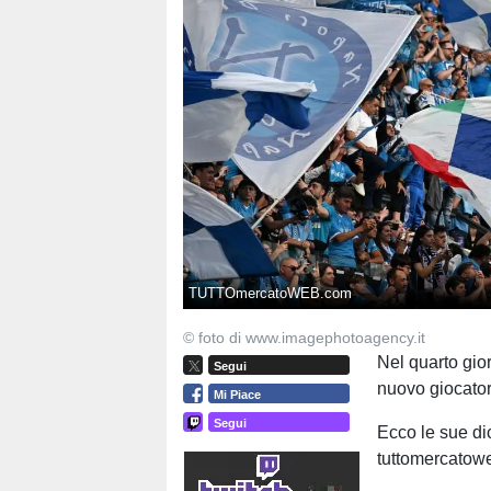
TUTTOmercatoWEB.com
© foto di www.imagephotoagency.it
Nel quarto gior
Segui
nuovo giocato
Mi Piace
Segui
Ecco le sue dic
tuttomercatow