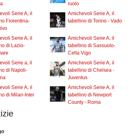
a
ruolo
voli Serie A, il
Amichevoli Serie A, il
ino Fiorentina-
tabellino di Torino - Vado
tivo
voli Serie A, il
Amichevoli Serie A, il
ino di Lazio-
tabellino di Sassuolo-
mare
Celta Vigo
voli Serie a, il
Amichevoli Serie A, il
ino di Napoli-
tabellino di Chelsea -
na
Juventus
voli Serie A, il
Amichevoli Serie A, il
no di Milan-Inter
tabellino di Newport
County - Roma
izie
go