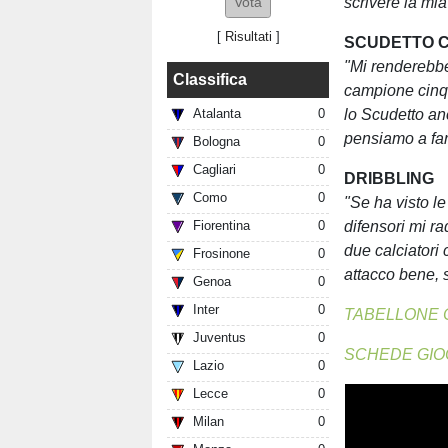
scrivere la mia
[
Risultati
]
SCUDETTO C
"Mi renderebbe
Classifica
campione cinqu
lo Scudetto an
Atalanta
0
pensiamo a far
Bologna
0
Cagliari
0
DRIBBLING
Como
0
"Se ha visto le
difensori mi r
Fiorentina
0
due calciatori 
Frosinone
0
attacco bene, s
Genoa
0
Inter
0
TABELLONE 
Juventus
0
SCHEDE GIO
Lazio
0
Lecce
0
Milan
0