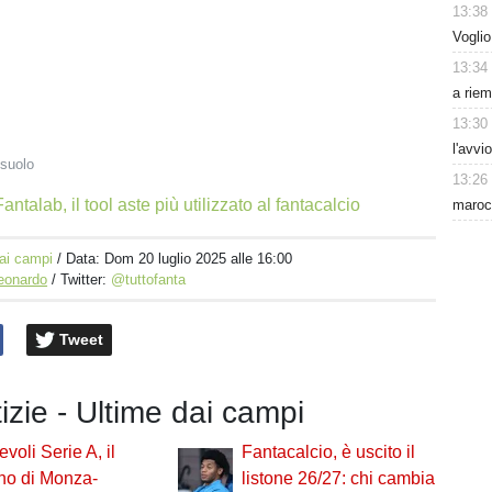
13:38
Voglio
13:34
a riem
13:30
l'avvi
suolo
13:26
antalab, il tool aste più utilizzato al fantacalcio
maroc
ai campi
/ Data:
Dom 20 luglio 2025 alle 16:00
Leonardo
/ Twitter:
@tuttofanta
Tweet
tizie - Ultime dai campi
voli Serie A, il
Fantacalcio, è uscito il
ino di Monza-
listone 26/27: chi cambia