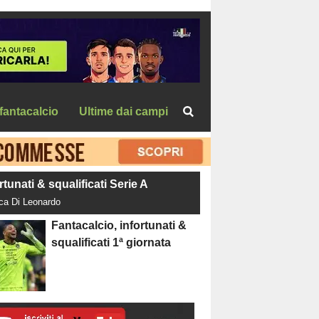
fantacalcio
Ultime dai campi
rtunati & squalificati Serie A
uca Di Leonardo
Fantacalcio, infortunati &
squalificati 1ª giornata