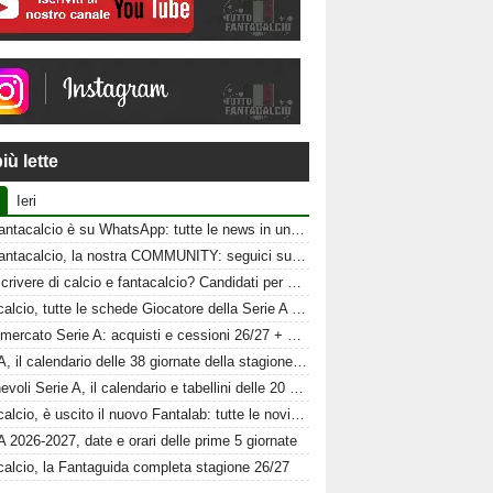
iù lette
Ieri
Tuttofantacalcio è su WhatsApp: tutte le news in un click
Tuttofantacalcio, la nostra COMMUNITY: seguici sui nostri canali social
Vuoi scrivere di calcio e fantacalcio? Candidati per Tuttofantacalcio
Fantacalcio, tutte le schede Giocatore della Serie A 26-27
Calciomercato Serie A: acquisti e cessioni 26/27 + schede al fantacalcio
Serie A, il calendario delle 38 giornate della stagione 2026-2027
Amichevoli Serie A, il calendario e tabellini delle 20 squadre
Fantacalcio, è uscito il nuovo Fantalab: tutte le novità 2026-2027
A 2026-2027, date e orari delle prime 5 giornate
calcio, la Fantaguida completa stagione 26/27