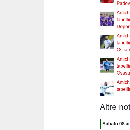
Padov
Amiche
tabell
Depor
Amiche
tabell
Ostia
Amiche
tabell
Osasu
Amiche
tabelli
Altre not
Sabato 08 a