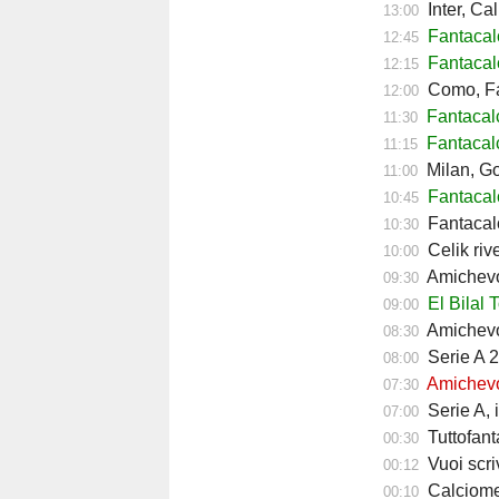
Inter, Ca
13:00
Fantaca
12:45
Fantacal
12:15
Como, Fa
12:00
Fantacal
11:30
Fantacal
11:15
Milan, Go
11:00
Fantacalc
10:45
Fantacalc
10:30
Celik riv
10:00
Amichevol
09:30
El Bilal 
09:00
Amichevol
08:30
Serie A 2
08:00
Amichevol
07:30
Serie A, 
07:00
Tuttofant
00:30
Vuoi scriv
00:12
Calciomerc
00:10