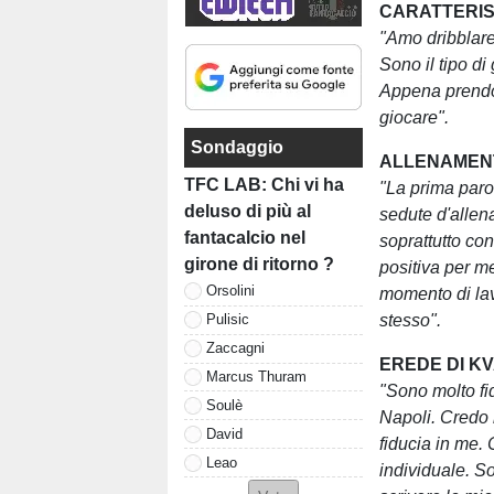
CARATTERIS
"Amo dribblare.
Sono il tipo di
Appena prendo 
giocare".
Sondaggio
ALLENAMENT
TFC LAB: Chi vi ha
"La prima parol
deluso di più al
sedute d'allen
fantacalcio nel
soprattutto con
girone di ritorno ?
positiva per me
Orsolini
momento di lav
stesso".
Pulisic
Zaccagni
EREDE DI K
Marcus Thuram
"Sono molto fi
Soulè
Napoli. Credo 
David
fiducia in me. 
Leao
individuale. S