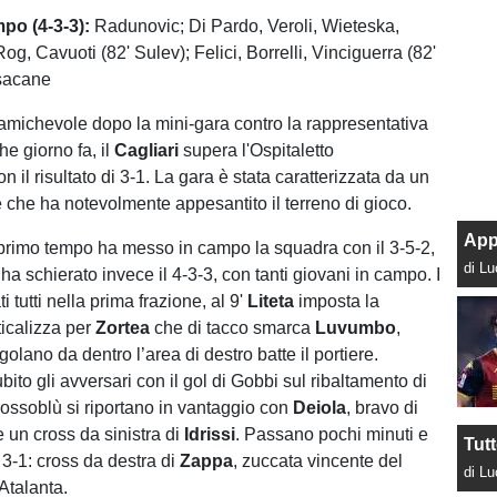
mpo (4-3-3):
Radunovic; Di Pardo, Veroli, Wieteska,
 Rog, Cavuoti (82' Sulev); Felici, Borrelli, Vinciguerra (82'
isacane
amichevole dopo la mini-gara contro la rappresentativa
he giorno fa, il
Cagliari
supera l'Ospitaletto
n il risultato di 3-1. La gara è stata caratterizzata da un
e che ha notevolmente appesantito il terreno di gioco.
App
primo tempo ha messo in campo la squadra con il 3-5-2,
di L
 ha schierato invece il 4-3-3, con tanti giovani in campo. I
i tutti nella prima frazione, al 9'
Liteta
imposta la
icalizza per
Zortea
che di tacco smarca
Luvumbo
,
golano da dentro l’area di destro batte il portiere.
to gli avversari con il gol di Gobbi sul ribaltamento di
i rossoblù si riportano in vantaggio con
Deiola
, bravo di
re un cross da sinistra di
Idrissi
. Passano pochi minuti e
Tut
l 3-1: cross da destra di
Zappa
, zuccata vincente del
di L
Atalanta.