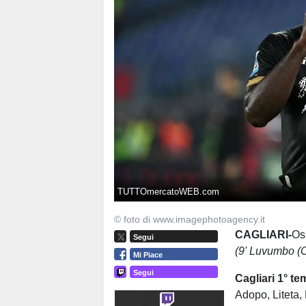
TUTTOmercatoWEB.com
© foto di www.imagephotoagency.it
CAGLIARI-
Osp
Segui
(9' Luvumbo (C)
Mi Piace
Segui
Cagliari 1° te
Adopo, Liteta, 