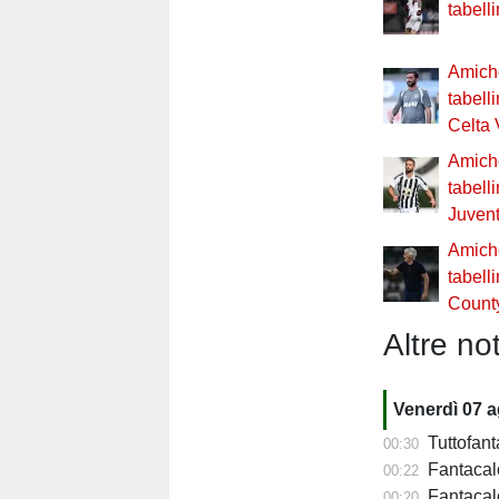
tabell
Amiche
tabell
Celta 
Amiche
tabell
Juven
Amiche
tabell
Count
Altre not
Venerdì 07 
Tuttofant
00:30
Fantacalc
00:22
Fantacalc
00:20