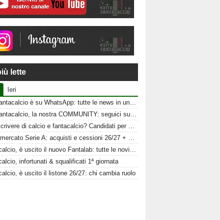
iù lette
Ieri
Tuttofantacalcio è su WhatsApp: tutte le news in un click
Tuttofantacalcio, la nostra COMMUNITY: seguici sui nostri canali social
Vuoi scrivere di calcio e fantacalcio? Candidati per Tuttofantacalcio
Calciomercato Serie A: acquisti e cessioni 26/27 + schede al fantacalcio
Fantacalcio, è uscito il nuovo Fantalab: tutte le novità 2026-2027
alcio, infortunati & squalificati 1ª giornata
alcio, è uscito il listone 26/27: chi cambia ruolo