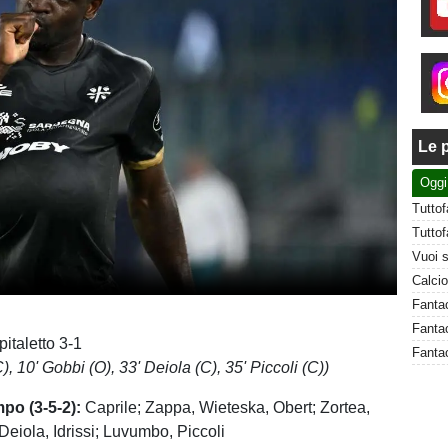
Le p
Oggi
Fantac
italetto 3-1
Fantac
, 10' Gobbi (O), 33' Deiola (C), 35' Piccoli (C))
mpo (3-5-2):
Caprile; Zappa, Wieteska, Obert; Zortea,
Deiola, Idrissi; Luvumbo, Piccoli