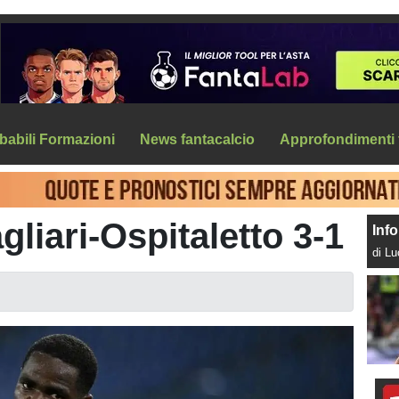
babili Formazioni
News fantacalcio
Approfondimenti 
liari-Ospitaletto 3-1
Info
di L