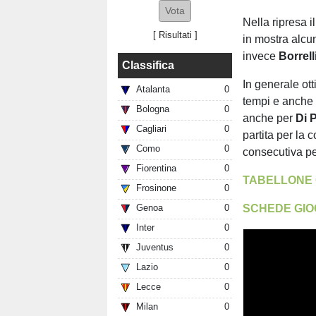
Nella ripresa i
[
Risultati
]
in mostra alcu
invece
Borrell
Classifica
In generale ot
Atalanta
0
tempi e anche
Bologna
0
anche per
Di 
Cagliari
0
partita per la 
Como
0
consecutiva p
Fiorentina
0
TABELLONE 
Frosinone
0
SCHEDE GIO
Genoa
0
Inter
0
Juventus
0
Lazio
0
Lecce
0
Milan
0