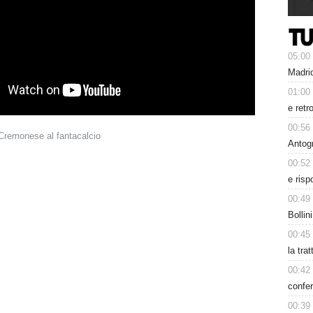
05:00
Madrid
01:00
e retr
00:56
 Cremonese al fantacalcio
Antog
00:52
e risp
00:49
Bollin
00:45
la tra
00:42
confer
00:39