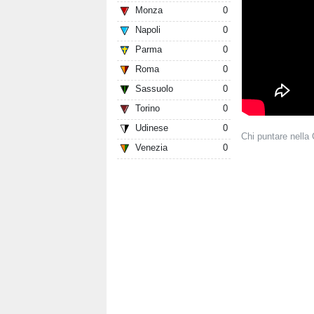
Monza
0
Napoli
0
Parma
0
Roma
0
Sassuolo
0
Torino
0
Udinese
0
Chi puntare nella
Venezia
0