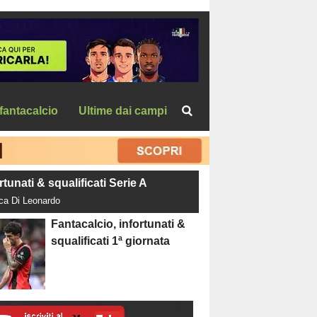
fantacalcio
Ultime dai campi
rtunati & squalificati Serie A
uca Di Leonardo
Fantacalcio, infortunati &
squalificati 1ª giornata