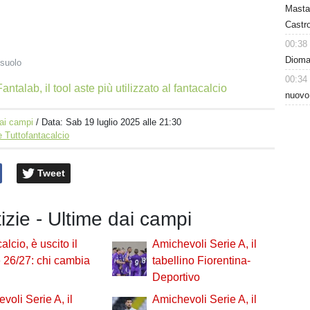
Masta
Castro
00:38
Dioman
suolo
00:34
antalab, il tool aste più utilizzato al fantacalcio
nuovo
ai campi
/ Data:
Sab 19 luglio 2025 alle 21:30
 Tuttofantacalcio
Tweet
tizie - Ultime dai campi
alcio, è uscito il
Amichevoli Serie A, il
e 26/27: chi cambia
tabellino Fiorentina-
Deportivo
voli Serie A, il
Amichevoli Serie A, il