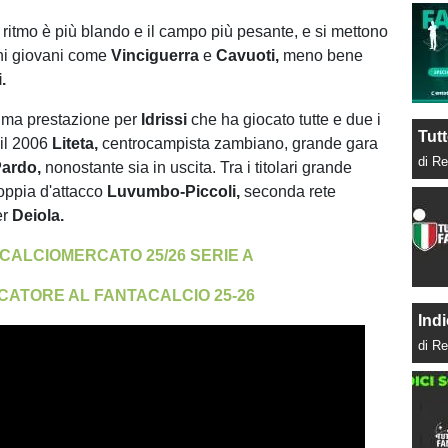
l ritmo è più blando e il campo più pesante, e si mettono
ni giovani come
Vinciguerra
e
Cavuoti,
meno bene
i.
tima prestazione per
Idrissi
che ha giocato tutte e due i
Tutt
 il 2006
Liteta,
centrocampista zambiano, grande gara
di Re
Pardo,
nonostante sia in uscita. Tra i titolari grande
coppia d'attacco
Luvumbo-
Piccoli
,
seconda rete
er
Deiola.
CALCIOMERCATO 25/26 SERIE A
CATORE AL FANTACALCIO 25-26
Indi
di Re