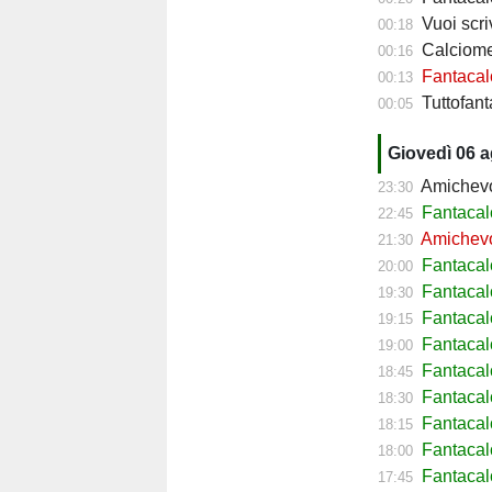
Vuoi scriv
00:18
Calciomerc
00:16
Fantacalc
00:13
Tuttofanta
00:05
Giovedì 06 
Amichevol
23:30
Fantacal
22:45
Amichevol
21:30
Fantacal
20:00
Fantacal
19:30
Fantacal
19:15
Fantacal
19:00
Fantaca
18:45
Fantacal
18:30
Fantacal
18:15
Fantacal
18:00
Fantacal
17:45