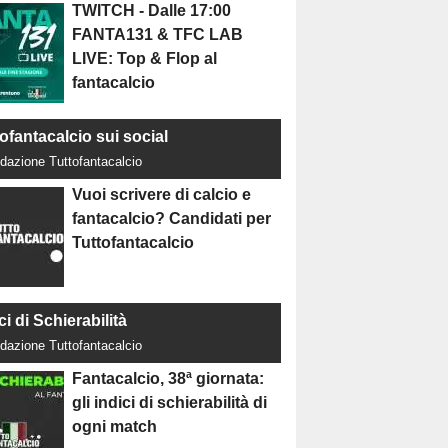
TWITCH - Dalle 17:00
FANTA131 & TFC LAB
LIVE: Top & Flop al
fantacalcio
ofantacalcio sui social
dazione Tuttofantacalcio
Vuoi scrivere di calcio e
fantacalcio? Candidati per
Tuttofantacalcio
ci di Schierabilità
dazione Tuttofantacalcio
Fantacalcio, 38ª giornata:
gli indici di schierabilità di
ogni match