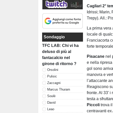
Cagliari 2° te
Idrissi; Marin,
Trepy). All.: P
La prima vera 
locale di qualc
Sondaggio
Franciacorta co
TFC LAB: Chi vi ha
forte temporal
deluso di più al
Pisacane
nel 
fantacalcio nel
e nella ripresa
girone di ritorno ?
gol sono arrivat
Orsolini
manovra e vert
Pulisic
l’attaccante an
Zaccagni
Reagiscono subi
Marcus Thuram
fronte. Al 33’ 
Soulè
testa a sfrutta
David
Piccoli
trova i
Leao
centravanti ex 