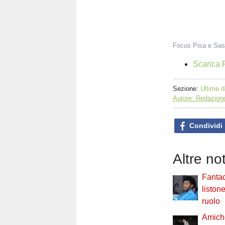
Focus Pisa e Sas
Scarica F
Sezione:
Ultime d
Autore: Redazione
Condividi
Altre no
Fantac
liston
ruolo
Amiche