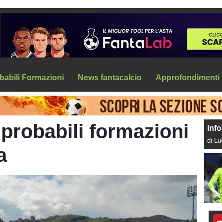
babili Formazioni
News fantacalcio
Approfondimenti 
 probabili formazioni
Info
di L
a