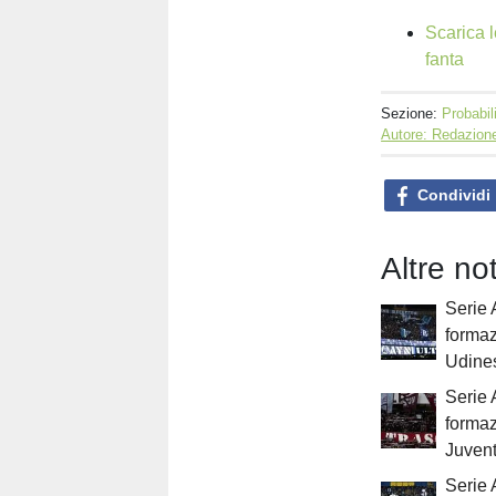
Scarica l
fanta
Sezione:
Probabil
Autore: Redazione
Condividi
Altre no
Serie 
formaz
Udine
Serie 
formaz
Juven
Serie 