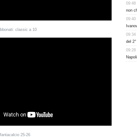
09:48
non ch
09:40
Ivanov
abbonati: classic a 10
09:34
del 2
09:28
Napoli
fantacalcio 25-26