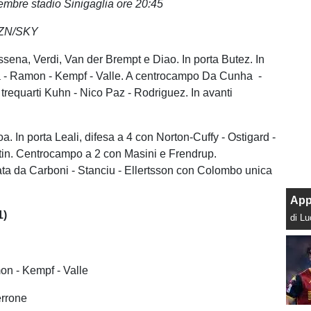
embre stadio Sinigaglia ore 20:45
AZN/SKY
ssena, Verdi, Van der Brempt e Diao. In porta Butez. In
a - Ramon - Kempf - Valle. A centrocampo Da Cunha -
 trequarti Kuhn - Nico Paz - Rodriguez. In avanti
oa. In porta Leali, difesa a 4 con Norton-Cuffy - Ostigard -
tin. Centrocampo a 2 con Masini e Frendrup.
ata da Carboni - Stanciu - Ellertsson con Colombo unica
App
1)
di L
on - Kempf - Valle
errone