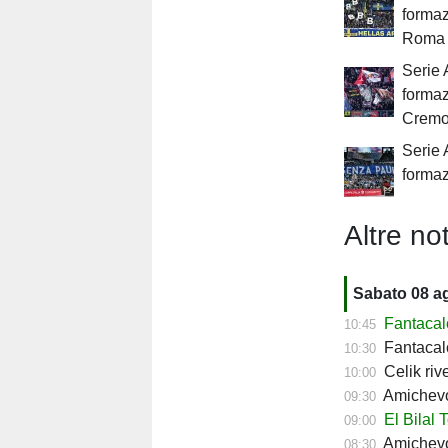
formaz
Roma
Serie 
formaz
Crem
Serie 
formaz
Altre not
Sabato 08 a
Fantacalc
10:45
Fantacalc
10:30
Celik riv
10:00
Amichevol
09:30
El Bilal 
09:00
Amichevol
08:30