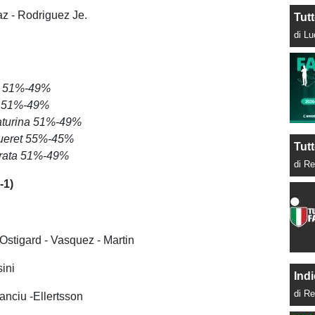
az - Rodriguez Je.
Tut
di L
no 51%-49%
i 51%-49%
aturina 51%-49%
queret 55%-45%
Tutt
orata 51%-49%
di Re
-1)
 Ostigard - Vasquez - Martin
ini
Indi
di Re
tanciu -Ellertsson