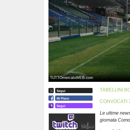
TUTTOmercatoWEB.com
TABELLINI B
Segui
Mi Piace
CONVOCATI 
Segui
Le ultime news
giornata Com