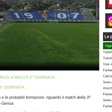
Le p
Oggi
ONUS & MALUS 3^ GIORNATA
3^ GIORNATA
 e le probabili formazioni riguardo il match della 3^
Serie 
o-Genoa
Fanta