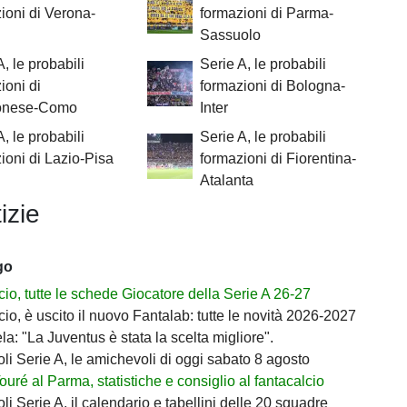
ioni di Verona-
formazioni di Parma-
Sassuolo
A, le probabili
Serie A, le probabili
ioni di
formazioni di Bologna-
onese-Como
Inter
A, le probabili
Serie A, le probabili
ioni di Lazio-Pisa
formazioni di Fiorentina-
Atalanta
izie
go
io, tutte le schede Giocatore della Serie A 26-27
io, è uscito il nuovo Fantalab: tutte le novità 2026-2027
ela: "La Juventus è stata la scelta migliore".
i Serie A, le amichevoli di oggi sabato 8 agosto
Touré al Parma, statistiche e consiglio al fantacalcio
i Serie A, il calendario e tabellini delle 20 squadre