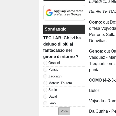
Lunedì 15 sett
Diretta Tv: D
Como
: out Do
difesa Vojvod
Sondaggio
Perrone. Sulla
TFC LAB: Chi vi ha
Douvikas.
deluso di più al
fantacalcio nel
Genoa
: out Ot
girone di ritorno ?
Vasquez - Mar
Orsolini
Trequarti form
punta.
Pulisic
Zaccagni
COMO (4-2-3-
Marcus Thuram
Soulè
Butez
David
Vojvoda - Ram
Leao
Da Cunha - P