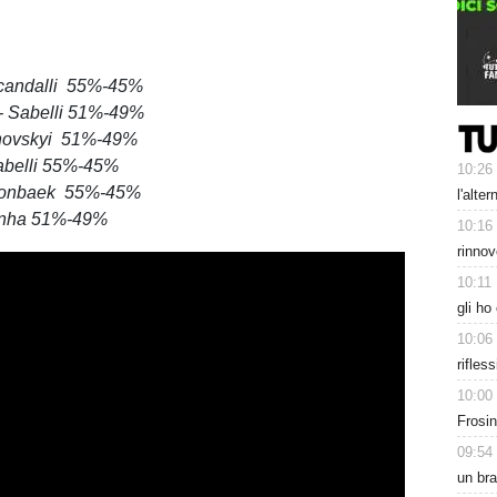
rcandalli 55%-45%
 - Sabelli 51%-49%
inovskyi 51%-49%
Sabelli 55%-45%
10:26
Gronbaek 55%-45%
l'alte
tinha 51%-49%
10:16
rinnov
10:11
gli ho
10:06
rifles
10:00
Frosin
09:54
un bra