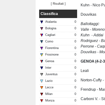
[
Risultati
]
Kuhn - Nico P
Classifica
Douvikas
Atalanta
0
Ballottaggi:
Bologna
0
Valle - More
Kuhn - Adda
Cagliari
0
Rodriguez - B
Como
0
Perrone - Ca
Fiorentina
0
Douvikas - M
Frosinone
0
GENOA (4-2-3
Genoa
0
Inter
0
Leali
Juventus
0
Norton-Cuffy -
Lazio
0
Lecce
0
Frendrup - Mas
Milan
0
Carboni V. - S
Monza
0