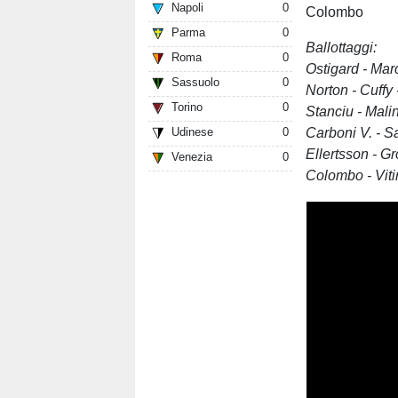
Napoli
0
Colombo
Parma
0
Ballottaggi:
Roma
0
Ostigard - Ma
Sassuolo
0
Norton - Cuffy
Torino
0
Stanciu - Mal
Carboni V. - 
Udinese
0
Ellertsson - 
Venezia
0
Colombo - Vi