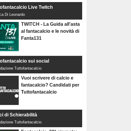
tofantacalcio Live Twitch
uca Di Leonardo
TWITCH - La Guida all'asta
al fantacalcio e le novità di
Fanta131
ofantacalcio sui social
dazione Tuttofantacalcio
Vuoi scrivere di calcio e
fantacalcio? Candidati per
Tuttofantacalcio
ci di Schierabilità
dazione Tuttofantacalcio