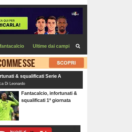
fantacalcio
Ultime dai campi
rtunati & squalificati Serie A
uca Di Leonardo
Fantacalcio, infortunati &
squalificati 1ª giornata