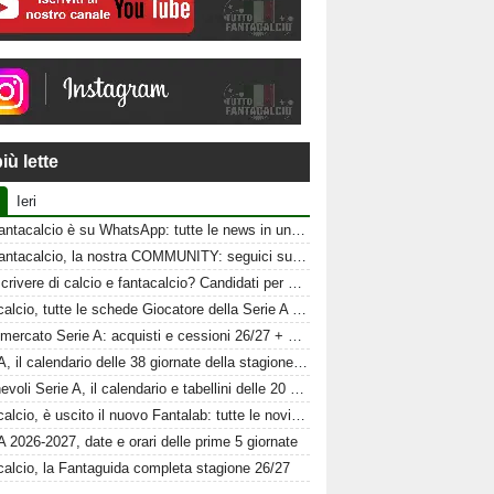
iù lette
Ieri
Tuttofantacalcio è su WhatsApp: tutte le news in un click
Tuttofantacalcio, la nostra COMMUNITY: seguici sui nostri canali social
Vuoi scrivere di calcio e fantacalcio? Candidati per Tuttofantacalcio
Fantacalcio, tutte le schede Giocatore della Serie A 26-27
Calciomercato Serie A: acquisti e cessioni 26/27 + schede al fantacalcio
Serie A, il calendario delle 38 giornate della stagione 2026-2027
Amichevoli Serie A, il calendario e tabellini delle 20 squadre
Fantacalcio, è uscito il nuovo Fantalab: tutte le novità 2026-2027
A 2026-2027, date e orari delle prime 5 giornate
calcio, la Fantaguida completa stagione 26/27