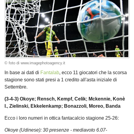
© foto di www.imagephotoagency.it
In base ai dati di
Fantalab
, ecco 11 giocatori che la scorsa
stagione sono stati presi a 1 credito all'asta iniziale di
Settembre.
(3-4-3) Okoye; Rensch, Kempf, Celik; Mckennie, Konè
I., Zielinski, Ekkelenkamp; Bonazzoli, Moreo, Banda
Ecco i loro numeri in ottica fantacalcio stagione 25-26:
Okoye (Udinese): 30 presenze - mediavoto 6.07-