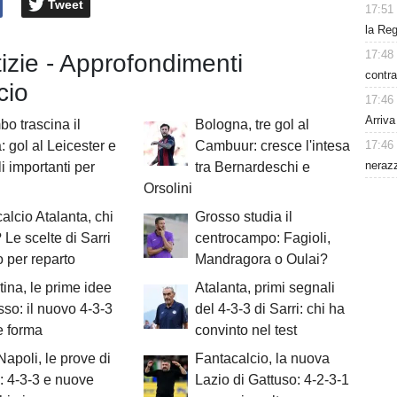
Tweet
17:51
la Reg
17:48
tizie - Approfondimenti
contra
cio
17:46
Arriv
o trascina il
Bologna, tre gol al
17:46
 gol al Leicester e
Cambuur: cresce l'intesa
nerazz
i importanti per
tra Bernardeschi e
Orsolini
alcio Atalanta, chi
Grosso studia il
 Le scelte di Sarri
centrocampo: Fagioli,
o per reparto
Mandragora o Oulai?
tina, le prime idee
Atalanta, primi segnali
sso: il nuovo 4-3-3
del 4-3-3 di Sarri: chi ha
e forma
convinto nel test
 Napoli, le prove di
Fantacalcio, la nuova
i: 4-3-3 e nuove
Lazio di Gattuso: 4-2-3-1