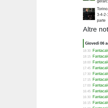
gerarc
Torino
3-4-2-
parte
Altre not
Giovedì 06 
Fantacal
18:30
Fantacal
18:15
Fantacal
18:00
Fantacal
17:45
Fantacal
17:30
Fantacal
17:15
Fantacal
17:00
Fantaca
16:45
Fantacal
16:30
Fantacal
16:15