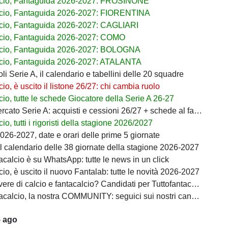
lcio, Fantaguida 2026-2027: FROSINONE
cio, Fantaguida 2026-2027: FIORENTINA
cio, Fantaguida 2026-2027: CAGLIARI
cio, Fantaguida 2026-2027: COMO
lcio, Fantaguida 2026-2027: BOLOGNA
cio, Fantaguida 2026-2027: ATALANTA
i Serie A, il calendario e tabellini delle 20 squadre
io, è uscito il listone 26/27: chi cambia ruolo
io, tutte le schede Giocatore della Serie A 26-27
ato Serie A: acquisti e cessioni 26/27 + schede al fantacalcio
io, tutti i rigoristi della stagione 2026/2027
026-2027, date e orari delle prime 5 giornate
il calendario delle 38 giornate della stagione 2026-2027
acalcio è su WhatsApp: tutte le news in un click
io, è uscito il nuovo Fantalab: tutte le novità 2026-2027
ere di calcio e fantacalcio? Candidati per Tuttofantacalcio
calcio, la nostra COMMUNITY: seguici sui nostri canali social
5 ago