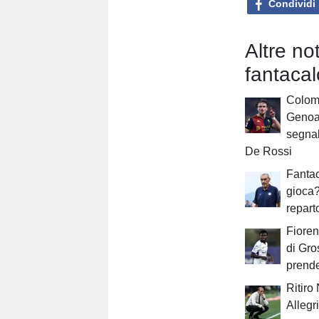
Condividi
Altre no
fantacal
Colomb
Genoa:
segnal
De Rossi
Fantac
gioca?
repart
Fioren
di Gro
prend
Ritiro
Allegr