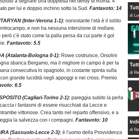
ssoluto a segnare una doppietta nel derby di Roma. 4°
Tut
ato per lui e doppio inchino sotto la Sud.
Fantavoto: 14
di L
TARYAN (Inter-Verona 1-1):
nonostante l'età è il solito
entrocampo, e non ha nessuna intenzione di mollare.
però c'è stato come la palla persa da cui parte il gol
wie.
Fantavoto: 5.5
 (Atalanta-Bologna 0-1):
Rowe costruisce, Orsolini
ogna sbanca Bergamo, ma il migliore in campo è per la
Tutt
ana consecutiva lo spagnolo, in costante spinta sulla
di Re
, con grande lucidità negli appoggi e nei cross. Premio
voto: 6.5
POSITO (Cagliari-Torino 2-1):
pareggia subito la perla
caccia i fantasmi di essere risucchiati da Lecce e
rambe vittoriose. Crea tanto nel reparto offensivo, e a
esteggia la salvezza con i compagni.
Fantavoto: 10
Indi
di Re
RA (Sassuolo-Lecce 2-3):
è l'uomo della Provvidenza