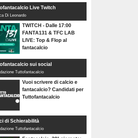
tofantacalcio Live Twitch
uca Di Leonardo
TWITCH - Dalle 17:00
FANTA131 & TFC LAB
LIVE: Top & Flop al
fantacalcio
ofantacalcio sui social
dazione Tuttofantacalcio
Vuoi scrivere di calcio e
fantacalcio? Candidati per
Tuttofantacalcio
ci di Schierabilità
dazione Tuttofantacalcio