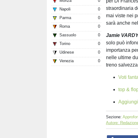
per Di Frances
Monza
0
straordinaria 
Napoli
0
mai viste nei p
Parma
0
sarà anche nel
Roma
0
Jamie VARDY
Sassuolo
0
solo può infon
Torino
0
importanza per
Udinese
0
nelle ultime d
Venezia
0
treno salvezza
Voti fant
top & flo
Aggiungi 
Sezione:
Approfon
Autore: Redazione