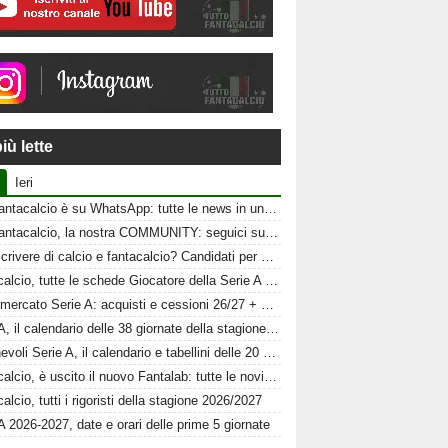
iù lette
Ieri
Tuttofantacalcio è su WhatsApp: tutte le news in un click
Tuttofantacalcio, la nostra COMMUNITY: seguici sui nostri canali social
Vuoi scrivere di calcio e fantacalcio? Candidati per Tuttofantacalcio
Fantacalcio, tutte le schede Giocatore della Serie A 26-27
Calciomercato Serie A: acquisti e cessioni 26/27 + schede al fantacalcio
Serie A, il calendario delle 38 giornate della stagione 2026-2027
Amichevoli Serie A, il calendario e tabellini delle 20 squadre
Fantacalcio, è uscito il nuovo Fantalab: tutte le novità 2026-2027
alcio, tutti i rigoristi della stagione 2026/2027
A 2026-2027, date e orari delle prime 5 giornate