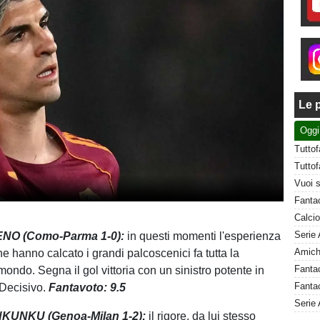
Le p
Oggi
ENO (Como-Parma 1-0):
in questi momenti l'esperienza
he hanno calcato i grandi palcoscenici fa tutta la
mondo. Segna il gol vittoria con un sinistro potente in
Fantac
 Decisivo.
Fantavoto: 9.5
Serie 
NKUNKU (Genoa-Milan 1-2):
il rigore, da lui stesso