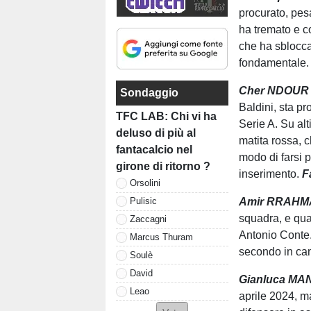
procurato, pes
ha tremato e c
che ha sblocca
fondamentale
Cher NDOUR (
Sondaggio
Baldini, sta pr
TFC LAB: Chi vi ha
Serie A. Su alt
deluso di più al
matita rossa, 
fantacalcio nel
modo di farsi 
girone di ritorno ?
inserimento.
F
Orsolini
Amir RRAHMAN
Pulisic
squadra, e qua
Zaccagni
Antonio Conte. 
Marcus Thuram
secondo in camp
Soulè
David
Gianluca MAN
Leao
aprile 2024, ma