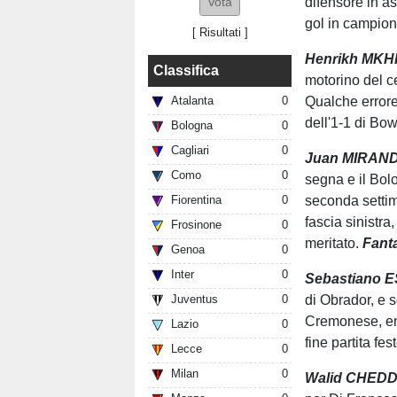
difensore in a
gol in campion
[
Risultati
]
Henrikh MKHI
Classifica
motorino del c
Qualche errore 
Atalanta
0
dell'1-1 di Bo
Bologna
0
Cagliari
0
Juan MIRANDA
Como
0
segna e il Bol
seconda settim
Fiorentina
0
fascia sinistra
Frosinone
0
meritato.
Fanta
Genoa
0
Inter
0
Sebastiano ES
di Obrador, e s
Juventus
0
Cremonese, ent
Lazio
0
fine partita f
Lecce
0
Milan
0
Walid CHEDDI