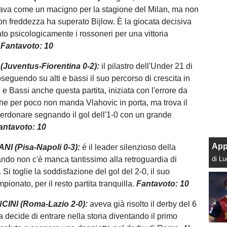
ava come un macigno per la stagione del Milan, ma non
on freddezza ha superato Bijlow. È la giocata decisiva
to psicologicamente i rossoneri per una vittoria
.
Fantavoto: 10
Juventus-Fiorentina 0-2):
il pilastro dell'Under 21 di
oseguendo su alti e bassi il suo percorso di crescita in
i e Bassi anche questa partita, iniziata con l'errore da
che per poco non manda Vlahovic in porta, ma trova il
perdonare segnando il gol dell'1-0 con un grande
antavoto: 10
App
I (Pisa-Napoli 0-3):
é il leader silenzioso della
ndo non c'è manca tantissimo alla retroguardia di
di L
Si toglie la soddisfazione del gol del 2-0, il suo
ionato, per il resto partita tranquilla.
Fantavoto: 10
CINI (Roma-Lazio 2-0):
aveva già risolto il derby del 6
 decide di entrare nella storia diventando il primo