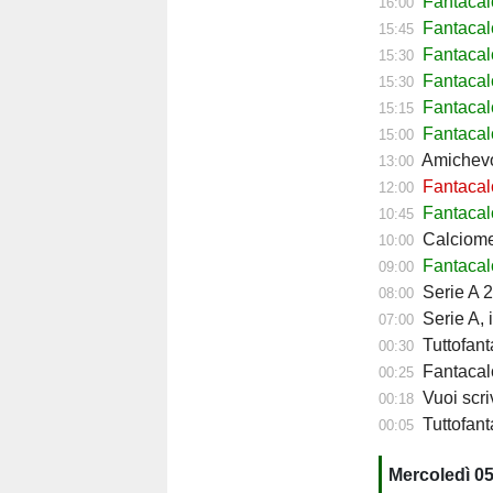
Fantaca
16:00
Fantacal
15:45
Fantacal
15:30
Fantacal
15:30
Fantaca
15:15
Fantacal
15:00
Amichevol
13:00
Fantacalc
12:00
Fantacalc
10:45
Calciomerc
10:00
Fantacalc
09:00
Serie A 2
08:00
Serie A, 
07:00
Tuttofant
00:30
Fantacalc
00:25
Vuoi scriv
00:18
Tuttofanta
00:05
Mercoledì 0