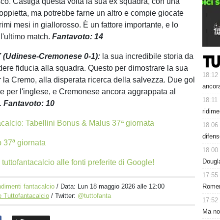
co. Castiga questa volta la sua ex squadra, con una
doppietta, ma potrebbe farne un altro e compie giocate
rimi mesi in giallorosso. È un fattore importante, e lo
l'ultimo match.
Fantavoto: 14
 (Udinese-Cremonese 0-1):
la sua incredibile storia da
dere fiducia alla squadra. Questo per dimostrare la sua
18:12
 la Cremo, alla disperata ricerca della salvezza. Due gol
ancora
ue per l'inglese, e Cremonese ancora aggrappata al
18:11
.
Fantavoto: 10
ridim
acalcio: Tabellini Bonus & Malus 37ª giornata
18:06
difens
p 37ª giornata
18:00
Dougla
tuttofantacalcio alle fonti preferite di Google!
17:55
dimenti fantacalcio
/ Data:
Lun 18 maggio 2026 alle 12:00
Romero
 Tuttofantacalcio
/ Twitter:
@tuttofanta
17:52
Ma non