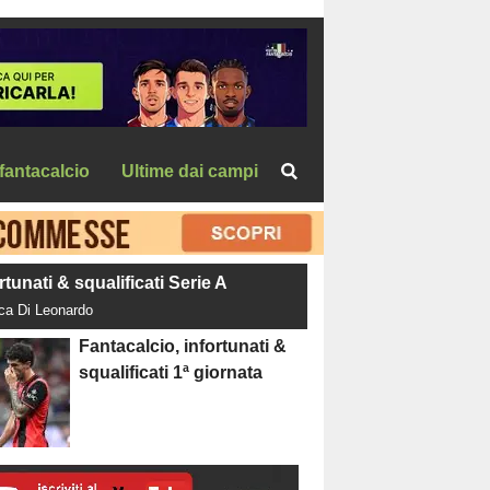
fantacalcio
Ultime dai campi
rtunati & squalificati Serie A
uca Di Leonardo
Fantacalcio, infortunati &
squalificati 1ª giornata