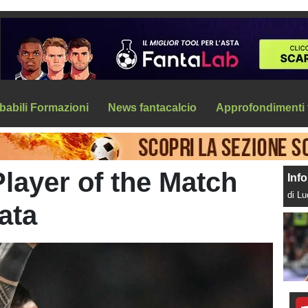
babili Formazioni
News fantacalcio
Approfondimenti 
Player of the Match
Info
di L
ata