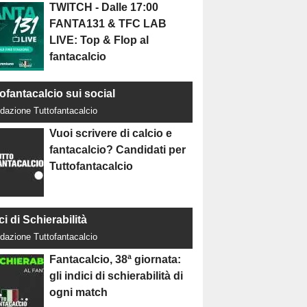
TWITCH - Dalle 17:00
FANTA131 & TFC LAB
LIVE: Top & Flop al
fantacalcio
ofantacalcio sui social
dazione Tuttofantacalcio
Vuoi scrivere di calcio e
fantacalcio? Candidati per
Tuttofantacalcio
ci di Schierabilità
dazione Tuttofantacalcio
Fantacalcio, 38ª giornata:
gli indici di schierabilità di
ogni match