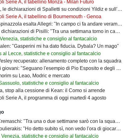
i Serie A, il tabellino Monza - Milan Futuro
le dichiarazioni di Spalletti su condizioni Yildiz e sull'attacco
i Serie A, il tabellino di Bournemouth - Genoa
inazzola esalta Allegri: "In campo ci fa andare veramente forte"
ichiarazioni di Pisilli: "Tra una settimana torno in campo"
enezia, statistiche e consiglio al fantacalcio
len: "Gasperini mi ha dato fiducia. Dybala? Un mago"
al Lecce, statistiche e consiglio al fantacalcio
sley recuperato: allenamento completo con la squadra
 giovani: "Seguano l'esempio di Pio Esposito e degli altri"
morim su Leao, Modric e mercato
Sassuolo, statistiche e consiglio al fantacalcio
a, stop alla cessione di Kean: il Como si arrende
i Serie A, il programma di oggi martedì 4 agosto
go
emaschi: "Tra una o due settimane sarò con la squadra"
erakis: "Ho detto subito sì, non vedo l'ora di giocare all'Olimpico"
 Venezia, statistiche e consiglio al fantacalcio