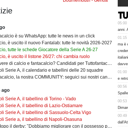
o
Bournemouth - Genoa
izie
05:00
ago
anni. 
acalcio è su WhatsApp: tutte le news in un click
01:15
io, è uscito il nuovo Fantalab: tutte le novità 2026-2027
ma è 
io, tutte le schede Giocatore della Serie A 26-27
creder
io, è uscito il listone 26/27: chi cambia ruolo
italia
ere di calcio e fantacalcio? Candidati per Tuttofantacalcio
davve
i Serie A, il calendario e tabellini delle 20 squadre
01:00
calcio, la nostra COMMUNITY: seguici sui nostri canali social
e retr
00:56
5 ago
Spalle
i Serie A, il tabellino di Torino - Vado
00:53
i Serie A, il tabellino di Lazio-Ostiamare
Dimarc
i Serie A, il tabellino di Sassuolo-Celta Vigo
00:49
i Serie a, il tabellino di Napoli-Osasuna
dall'A
po il derby: "Dobbiamo migliorare con il possesso palla"