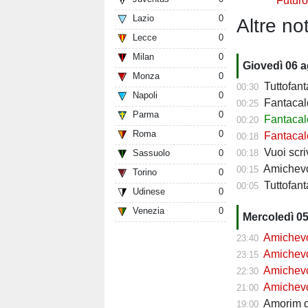
Futur
Lazio
0
Altre not
Lecce
0
Milan
0
Giovedì 06 
Monza
0
Tuttofant
00:30
Napoli
0
Fantacalc
00:25
Parma
0
Fantacalc
00:20
Roma
0
Fantacalc
00:18
Vuoi scriv
00:18
Sassuolo
0
Amichevol
00:15
Torino
0
Tuttofanta
00:05
Udinese
0
Venezia
0
Mercoledì 0
Amichevol
23:40
Amichevol
23:15
Amichevol
22:30
Amichevol
21:00
Amorim do
19:00