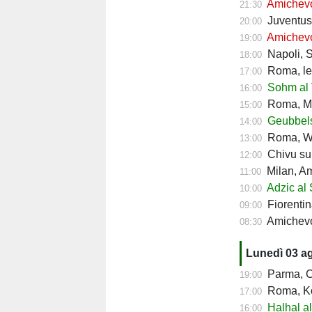
Amichevol
21:30
Juventus, 
20:00
Amichevol
19:00
Napoli, Sp
18:00
Roma, le d
17:00
Sohm al V
16:00
Roma, Ma
15:00
Geubbels 
14:00
Roma, We
13:00
Chivu sui
12:00
Milan, A
11:00
Adzic al 
10:00
Fiorentin
09:00
Amichevol
08:30
Lunedì 03 a
Parma, Cr
19:00
Roma, Kouli
17:00
Halhal al
16:00