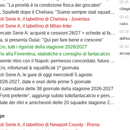
00:45
ivu: "La priorità è la condizione fisica dei giocatori"
cilieg
 Spalletti dopo il Chelsea: "Siamo sempre stati squadra"
00:41
i Serie A, il tabellino di Chelsea - Juventus
caso. 
i Serie A, il tabellino di Milan-Inter
00:38
ato Serie A: acquisti e cessioni 26/27 + schede al fantacalcio
dell'e
a, si presenta Oulai: "Qui per fare bene e crescere"
00:34
io, tutti i rigoristi della stagione 2026/2027
accop
o alla Fiorentina, statistiche e consiglio al fantacalcio
ente ritiro con il Napoli: permesso concordato, futuro in bilico
io, infortunati & squalificati 1ª giornata
i Serie A, le gare di oggi mercoledì 5 agosto
026-2027, date e orari delle prime 5 giornate
il calendario delle 38 giornate della stagione 2026-2027
i preferite", aggiungi subito tuttofantacalcio e personalizza le tue notizie
ate dei ritiri e amichevoli delle 20 squadre stagione 2026/2027
ago
i Serie A, il tabellino di Newport County - Roma