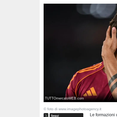
TUTTOmercatoWEB.com
© foto di www.imagephotoagency.it
Le formazioni u
Segui