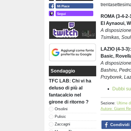
trentasettesima
Mi Piace
Segui
ROMA (3-4-2-1
El Aynaoui, We
A disposizione
Tsimikas, Soul
LAZIO (4-3-3):
Basic, Rovella
A disposizione
Bashiru, Pedro
Sondaggio
Przyborek, Laz
TFC LAB: Chi vi ha
deluso di più al
Dubbi su
fantacalcio nel
girone di ritorno ?
Sezione:
Ultime d
Autore: Gianni Re
Orsolini
Pulisic
Zaccagni
Condividi