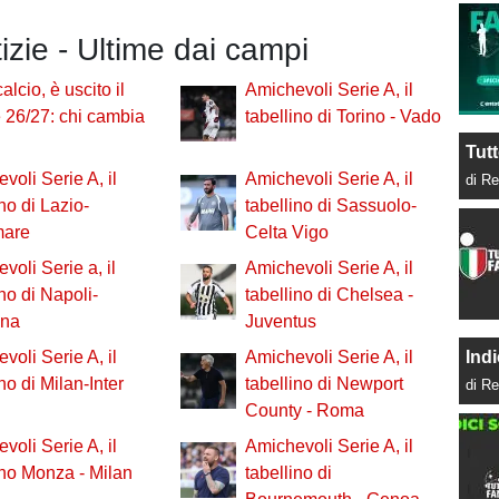
tizie - Ultime dai campi
alcio, è uscito il
Amichevoli Serie A, il
e 26/27: chi cambia
tabellino di Torino - Vado
Tutt
voli Serie A, il
Amichevoli Serie A, il
di Re
ino di Lazio-
tabellino di Sassuolo-
mare
Celta Vigo
voli Serie a, il
Amichevoli Serie A, il
ino di Napoli-
tabellino di Chelsea -
na
Juventus
Indi
voli Serie A, il
Amichevoli Serie A, il
no di Milan-Inter
tabellino di Newport
di Re
County - Roma
voli Serie A, il
Amichevoli Serie A, il
ino Monza - Milan
tabellino di