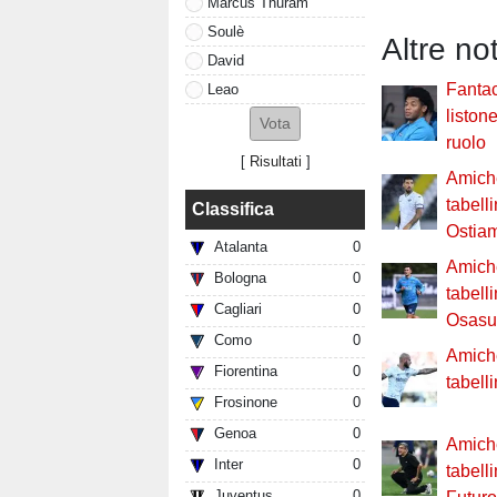
Marcus Thuram
Soulè
Altre no
David
Fantac
Leao
liston
ruolo
[
Risultati
]
Amiche
tabell
Classifica
Ostia
Atalanta
0
Amiche
Bologna
0
tabell
Cagliari
0
Osasu
Como
0
Amiche
Fiorentina
0
tabelli
Frosinone
0
Genoa
0
Amiche
Inter
0
tabell
Juventus
0