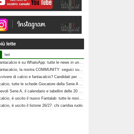
iù lette
Ieri
Tuttofantacalcio è su WhatsApp: tutte le news in un click
Tuttofantacalcio, la nostra COMMUNITY: seguici sui nostri canali social
Vuoi scrivere di calcio e fantacalcio? Candidati per Tuttofantacalcio
Fantacalcio, tutte le schede Giocatore della Serie A 26-27
Amichevoli Serie A, il calendario e tabellini delle 20 squadre
Fantacalcio, è uscito il nuovo Fantalab: tutte le novità 2026-2027
alcio, è uscito il listone 26/27: chi cambia ruolo