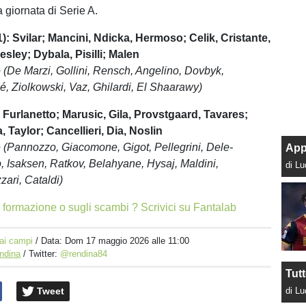
 giornata di Serie A.
): Svilar; Mancini, Ndicka, Hermoso; Celik, Cristante,
sley; Dybala, Pisilli; Malen
 (De Marzi, Gollini, Rensch, Angelino, Dovbyk,
é, Ziolkowski, Vaz, Ghilardi, El Shaarawy)
 Furlanetto; Marusic, Gila, Provstgaard, Tavares;
, Taylor; Cancellieri, Dia, Noslin
 (Pannozzo, Giacomone, Gigot, Pellegrini, Dele-
App
, Isaksen, Ratkov, Belahyane, Hysaj, Maldini,
di L
zari, Cataldi)
 formazione o sugli scambi ? Scrivici su Fantalab
ai campi
/ Data:
Dom 17 maggio 2026 alle 11:00
ndina
/ Twitter:
@rendina84
Tut
Tweet
di L