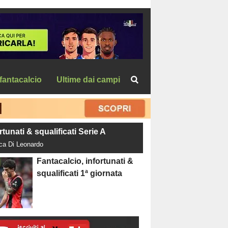
fantacalcio
Ultime dai campi
rtunati & squalificati Serie A
uca Di Leonardo
Fantacalcio, infortunati &
squalificati 1ª giornata