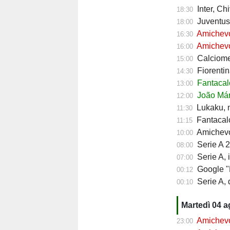
Inter, Ch
18:30
Juventus,
18:00
Amichevol
16:30
Amichevol
16:00
Calciomerc
15:00
Fiorentin
14:30
Fantacalc
13:00
João Mári
12:00
Lukaku, ni
11:30
Fantacalc
11:15
Amichevol
10:00
Serie A 2
08:00
Serie A, 
07:00
Google "Font
00:12
Serie A, d
00:10
Martedì 04 
Amichevol
23:00