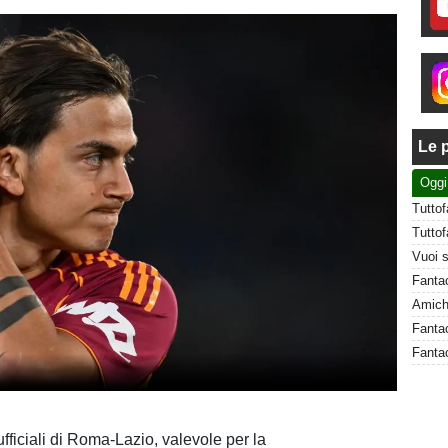
Le p
Oggi
Fantac
fficiali di Roma-Lazio, valevole per la