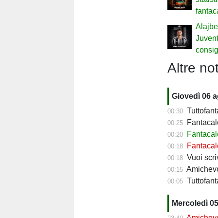
fantac
Alajbe
Juvent
consig
Altre not
Giovedì 06 
Tuttofant
00:30
Fantacalc
00:25
Fantacalc
00:20
Fantacalc
00:18
Vuoi scriv
00:18
Amichevol
00:15
Tuttofanta
00:05
Mercoledì 0
Amichevol