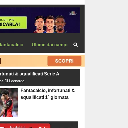
fantacalcio
Ultime dai campi
rtunati & squalificati Serie A
uca Di Leonardo
Fantacalcio, infortunati &
squalificati 1ª giornata