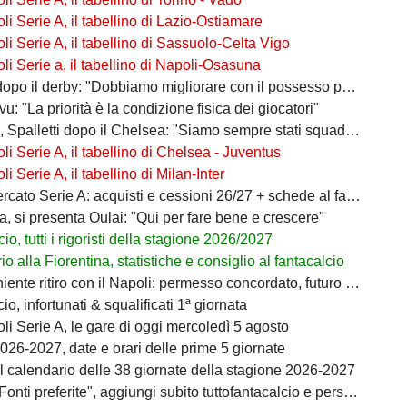
i Serie A, il tabellino di Lazio-Ostiamare
i Serie A, il tabellino di Sassuolo-Celta Vigo
i Serie a, il tabellino di Napoli-Osasuna
po il derby: "Dobbiamo migliorare con il possesso palla"
ivu: "La priorità è la condizione fisica dei giocatori"
 Spalletti dopo il Chelsea: "Siamo sempre stati squadra"
i Serie A, il tabellino di Chelsea - Juventus
i Serie A, il tabellino di Milan-Inter
ato Serie A: acquisti e cessioni 26/27 + schede al fantacalcio
a, si presenta Oulai: "Qui per fare bene e crescere"
io, tutti i rigoristi della stagione 2026/2027
o alla Fiorentina, statistiche e consiglio al fantacalcio
ente ritiro con il Napoli: permesso concordato, futuro in bilico
io, infortunati & squalificati 1ª giornata
i Serie A, le gare di oggi mercoledì 5 agosto
026-2027, date e orari delle prime 5 giornate
il calendario delle 38 giornate della stagione 2026-2027
i preferite", aggiungi subito tuttofantacalcio e personalizza le tue notizie