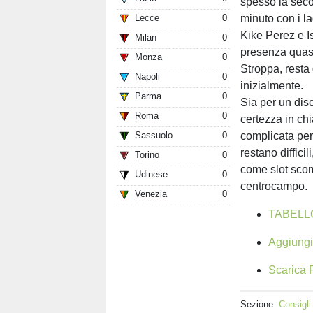
spesso la seco
minuto con i la
Lecce
0
Kike Perez e I
Milan
0
presenza quasi
Monza
0
Stroppa, resta
Napoli
0
inizialmente.
Parma
0
Sia per un dis
Roma
0
certezza in ch
complicata per
Sassuolo
0
restano diffici
Torino
0
come slot scom
Udinese
0
centrocampo.
Venezia
0
TABELL
Aggiungi 
Scarica F
Sezione:
Consigli