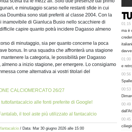
nda scelta tra le mezz’ali. Solo due presenze dal primo
gunari, e minutaggio scarso nelle restanti sfide in cui
ssa Doumbia sono stati preferiti al classe 2004. Con la
 inamovibile di Gianluca Busio nello scacchiere di
01:15
 difficile capire quanto potrà incidere Dagasso almeno
ma è 
creder
corso di minutaggio, sia per quanto concerne la poca
italia
iave bonus. In una squadra che affronterà una stagione
davve
 mantenere la categoria, le possibilità per Dagasso
01:00
li, almeno a inizio stagione, per emergere. Lo consigiamo
e retr
messa come alternativa ai vostri titolari del
00:56
Spalle
00:53
ONE CALCIOMERCATO 26/27
Dimarc
tuttofantacalcio alle fonti preferite di Google!
00:49
dall'A
antalab, il tool aste più utilizzato al fantacalcio
00:45
cilieg
 fantacalcio
/ Data:
Mar 30 giugno 2026 alle 15:00