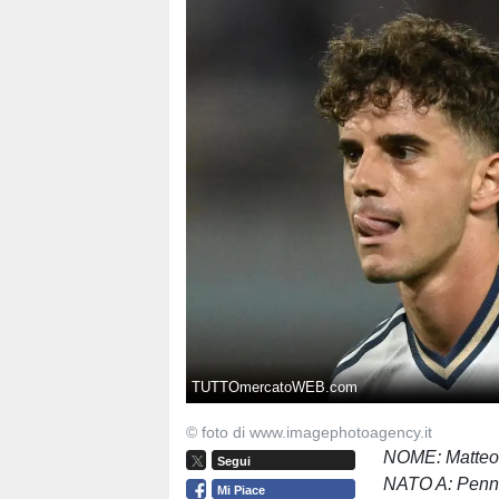
TUTTOmercatoWEB.com
© foto di www.imagephotoagency.it
NOME: Matteo
Segui
NATO A: Penne
Mi Piace