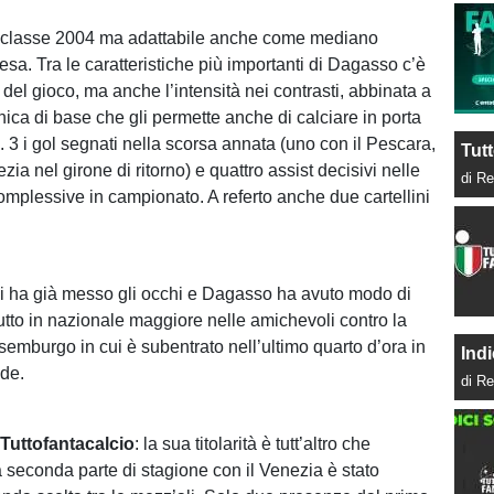
 classe 2004 ma adattabile anche come mediano
fesa. Tra le caratteristiche più importanti di Dagasso c’è
del gioco, ma anche l’intensità nei contrasti, abbinata a
ica di base che gli permette anche di calciare in porta
. 3 i gol segnati nella scorsa annata (uno con il Pescara,
Tutt
zia nel girone di ritorno) e quattro assist decisivi nelle
di Re
mplessive in campionato. A referto anche due cartellini
i ha già messo gli occhi e Dagasso ha avuto modo di
butto in nazionale maggiore nelle amichevoli contro la
semburgo in cui è subentrato nell’ultimo quarto d’ora in
Indi
ide.
di Re
i Tuttofantacalcio
: la sua titolarità è tutt’altro che
a seconda parte di stagione con il Venezia è stato