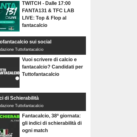
TWITCH - Dalle 17:00
FANTA131 & TFC LAB
LIVE: Top & Flop al
fantacalcio
ofantacalcio sui social
dazione Tuttofantacalcio
Vuoi scrivere di calcio e
fantacalcio? Candidati per
Tuttofantacalcio
ci di Schierabilità
dazione Tuttofantacalcio
Fantacalcio, 38ª giornata:
gli indici di schierabilità di
ogni match