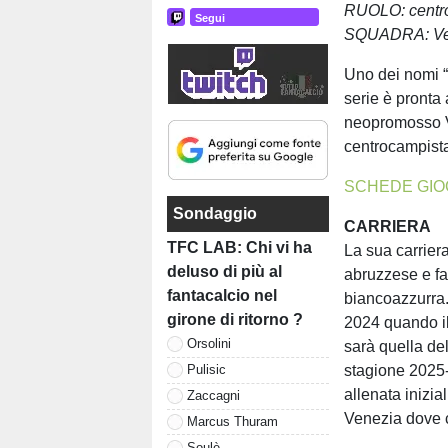
RUOLO: centr
Segui
SQUADRA: Ve
Uno dei nomi “
serie è pronta
neopromosso Ve
centrocampista
SCHEDE GIO
Sondaggio
CARRIERA
TFC LAB: Chi vi ha
La sua carriera
deluso di più al
abruzzese e fa 
fantacalcio nel
biancoazzurra.
girone di ritorno ?
2024 quando il
Orsolini
sarà quella dell
stagione 2025
Pulisic
allenata inizia
Zaccagni
Venezia dove ch
Marcus Thuram
Soulè