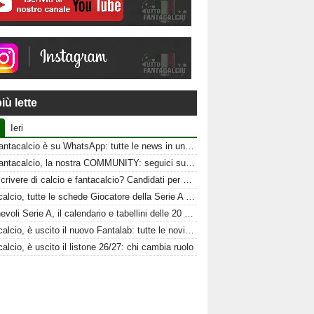
iù lette
Ieri
Tuttofantacalcio è su WhatsApp: tutte le news in un click
Tuttofantacalcio, la nostra COMMUNITY: seguici sui nostri canali social
Vuoi scrivere di calcio e fantacalcio? Candidati per Tuttofantacalcio
Fantacalcio, tutte le schede Giocatore della Serie A 26-27
Amichevoli Serie A, il calendario e tabellini delle 20 squadre
Fantacalcio, è uscito il nuovo Fantalab: tutte le novità 2026-2027
alcio, è uscito il listone 26/27: chi cambia ruolo