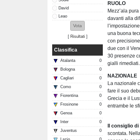
RUOLO
David
Mezz’ala pura
Leao
davanti alla di
l’impostazione 
una buona tecn
[
Risultati
]
con precisione
due con il Vene
Classifica
30 presenze co
Atalanta
0
gialli rimediati.
Bologna
0
NAZIONALE
Cagliari
0
La nazionale c
Como
0
fare il suo de
Fiorentina
0
Grecia e il Lus
Frosinone
0
entrambe le sf
Genoa
0
Inter
0
Il consiglio d
Juventus
0
scontata. Nell
Lazio
0