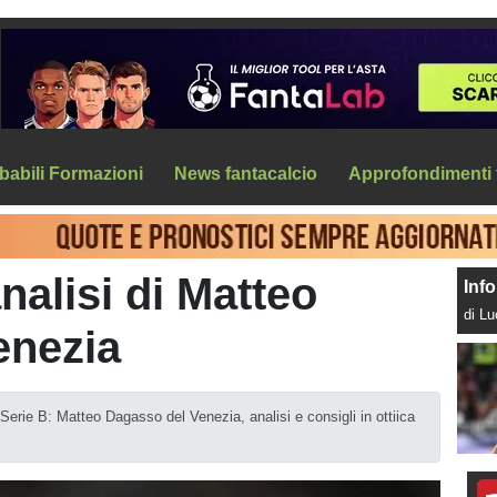
babili Formazioni
News fantacalcio
Approfondimenti 
analisi di Matteo
Info
di L
enezia
 Serie B: Matteo Dagasso del Venezia, analisi e consigli in ottiica