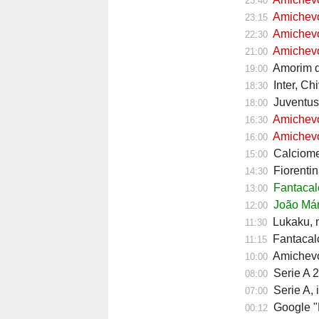
23:40
Amichevol
23:15
Amichevol
22:30
Amichevol
21:00
Amorim do
19:00
Inter, Ch
18:30
Juventus,
18:00
Amichevol
16:30
Amichevol
16:00
Calciomerc
15:00
Fiorentin
14:30
Fantacalc
13:00
João Mári
12:00
Lukaku, ni
11:30
Fantacalc
11:15
Amichevol
10:00
Serie A 2
08:00
Serie A, 
07:00
Google "Font
00:12