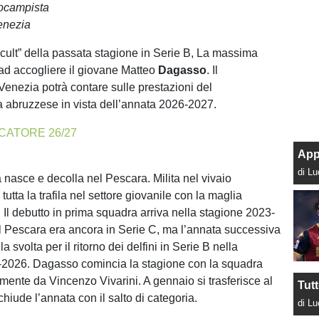
ocampista
nezia
cult” della passata stagione in Serie B, La massima
 ad accogliere il giovane Matteo
Dagasso
. Il
nezia potrà contare sulle prestazioni del
 abruzzese in vista dell’annata 2026-2027.
CATORE 26/27
App
di L
 nasce e decolla nel Pescara. Milita nel vivaio
tutta la trafila nel settore giovanile con la maglia
 Il debutto in prima squadra arriva nella stagione 2023-
 Pescara era ancora in Serie C, ma l’annata successiva
a svolta per il ritorno dei delfini in Serie B nella
-2026. Dagasso comincia la stagione con la squadra
lmente da Vincenzo Vivarini. A gennaio si trasferisce al
Tut
iude l’annata con il salto di categoria.
di L