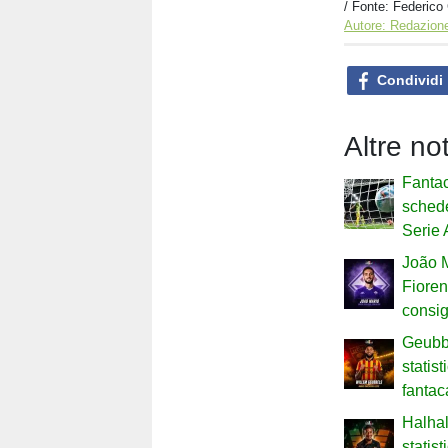
/ Fonte: Federico
Autore: Redazione
Condividi
Altre no
Fantac
schede
Serie 
João M
Fiorent
consig
Geubbe
statist
fantac
Halhal
statist