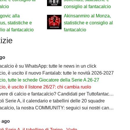
alcio
consiglio al fantacalcio
govic alla
Akinsanmiro al Monza,
us, statistiche e
statistiche e consiglio al
lio al fantacalcio
fantacalcio
izie
ago
acalcio è su WhatsApp: tutte le news in un click
io, è uscito il nuovo Fantalab: tutte le novità 2026-2027
io, tutte le schede Giocatore della Serie A 26-27
io, è uscito il listone 26/27: chi cambia ruolo
ere di calcio e fantacalcio? Candidati per Tuttofantacalcio
i Serie A, il calendario e tabellini delle 20 squadre
calcio, la nostra COMMUNITY: seguici sui nostri canali social
5 ago
i Serie A, il tabellino di Torino - Vado