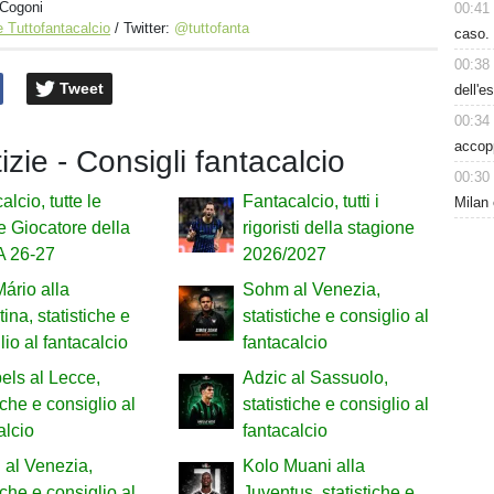
 Cogoni
00:41
 Tuttofantacalcio
/ Twitter:
@tuttofanta
caso. 
00:38
Tweet
dell'e
00:34
accop
tizie - Consigli fantacalcio
00:30
alcio, tutte le
Fantacalcio, tutti i
Milan 
 Giocatore della
rigoristi della stagione
A 26-27
2026/2027
ário alla
Sohm al Venezia,
ina, statistiche e
statistiche e consiglio al
lio al fantacalcio
fantacalcio
ls al Lecce,
Adzic al Sassuolo,
iche e consiglio al
statistiche e consiglio al
alcio
fantacalcio
 al Venezia,
Kolo Muani alla
iche e consiglio al
Juventus, statistiche e