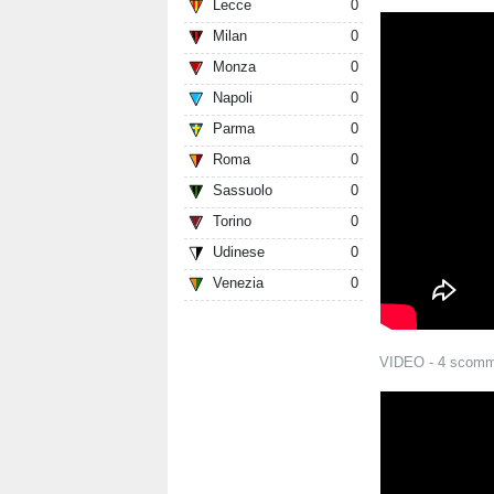
Lecce
0
Milan
0
Monza
0
Napoli
0
Parma
0
Roma
0
Sassuolo
0
Torino
0
Udinese
0
Venezia
0
VIDEO - 4 scomm