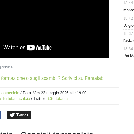
18:44
manage
18:42
D: gi
18:37
l'esta
18:34
Poi Ma
giornata
 formazione o sugli scambi ? Scrivici su Fantalab
 fantacalcio
/ Data:
Ven 22 maggio 2026 alle 19:00
 Tuttofantacalcio
/ Twitter:
@tuttofanta
Tweet