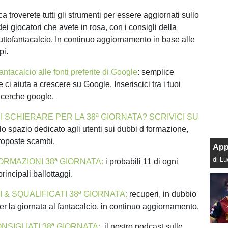
ca troverete tutti gli strumenti per essere aggiornati sullo
dei giocatori che avete in rosa, con i consigli della
uttofantacalcio. In continuo aggiornamento in base alle
pi.
antacalcio alle fonti preferite di Google
: semplice
ci aiuta a crescere su Google. Inseriscici tra i tuoi
 ricerche google.
I SCHIERARE PER LA 38ª GIORNATA? SCRIVICI SU
lo spazio dedicato agli utenti sui dubbi d formazione,
proposte scambi.
App
di L
ORMAZIONI 38ª GIORNATA
:
i probabili 11 di ogni
rincipali ballottaggi.
 & SQUALIFICATI 38ª GIORNATA:
recuperi, in dubbio
er la giornata al fantacalcio, in continuo aggiornamento.
SIGLIATI 38ª GIORNATA:
il nostro podcast sulle