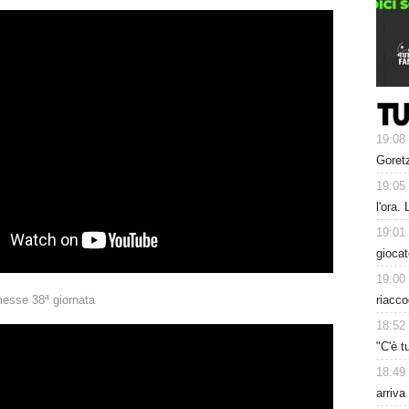
19:08
Goret
19:05
l'ora.
19:01
gioca
19:00
esse 38ª giornata
riacco
18:52
"C'è t
18:49
arriva