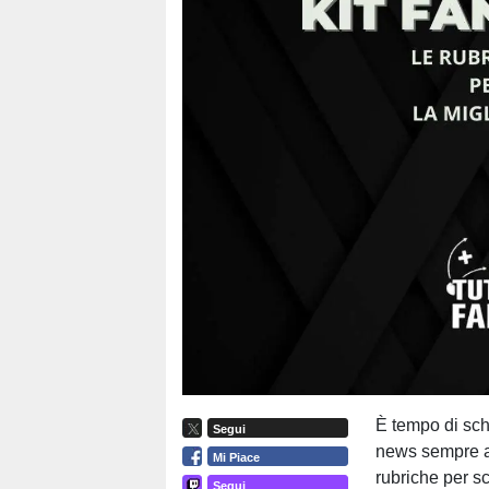
È tempo di schi
Segui
news sempre ag
Mi Piace
rubriche per sc
Segui