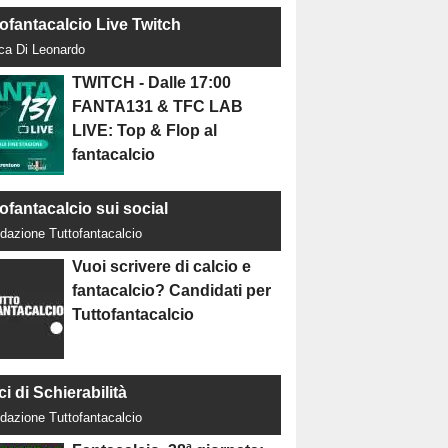
tofantacalcio Live Twitch
uca Di Leonardo
TWITCH - Dalle 17:00
FANTA131 & TFC LAB
LIVE: Top & Flop al
fantacalcio
ofantacalcio sui social
dazione Tuttofantacalcio
Vuoi scrivere di calcio e
fantacalcio? Candidati per
Tuttofantacalcio
ci di Schierabilità
dazione Tuttofantacalcio