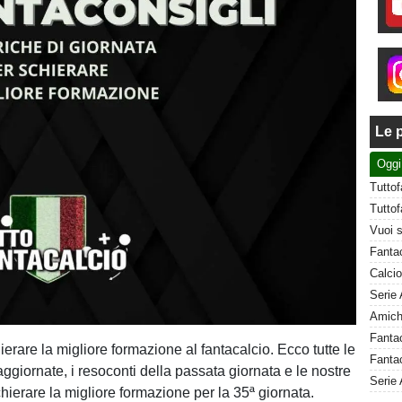
Le p
Oggi
erare la migliore formazione al fantacalcio. Ecco tutte le
Fantac
giornate, i resoconti della passata giornata e le nostre
Serie 
hierare la migliore formazione per la 35ª giornata.