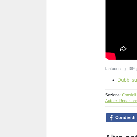
fantaconsigli 38ª 
Dubbi su
Sezione:
Consigli
Autore: Redazione
Condividi