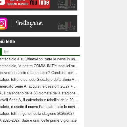
iù lette
Ieri
Tuttofantacalcio è su WhatsApp: tutte le news in un click
Tuttofantacalcio, la nostra COMMUNITY: seguici sui nostri canali social
Vuoi scrivere di calcio e fantacalcio? Candidati per Tuttofantacalcio
Fantacalcio, tutte le schede Giocatore della Serie A 26-27
Calciomercato Serie A: acquisti e cessioni 26/27 + schede al fantacalcio
Serie A, il calendario delle 38 giornate della stagione 2026-2027
Amichevoli Serie A, il calendario e tabellini delle 20 squadre
Fantacalcio, è uscito il nuovo Fantalab: tutte le novità 2026-2027
alcio, tutti i rigoristi della stagione 2026/2027
A 2026-2027, date e orari delle prime 5 giornate