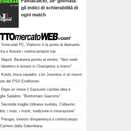
Fantacalcio, 38ª giornata:
gli indici di schierabilità di
ogni match
Svincolati FC, Vlahovic è la punta di diamante.
zka e Kessie i centrocampisti top
Napoli, Beukema pronto al rientro: "Non vedo
 L'obiettivo è essere in Champions a marzo"
Kostic trova squadra. L'ex Juventus è un nuovo
tore del PSV Eindhoven
Dopo un mese il Sassuolo cambia idea e
glie Satalino: "Bentornato Giacomo"
Seconda maglia Udinese svelata, Collavino:
utto: i mari, i monti, tradizione e innovazione"
Perugia, innesto d'esperienza a centrocampo:
 Carriero dalla Salernitana