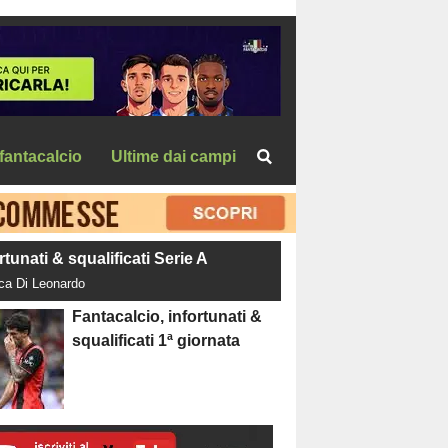
fantacalcio
Ultime dai campi
rtunati & squalificati Serie A
uca Di Leonardo
Fantacalcio, infortunati &
squalificati 1ª giornata