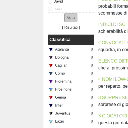
David
probabili forma
Leao
scommesse di
INDICI DI SC
[
Risultati
]
schierabilità d
Classifica
CONVOCATI 
squadra, in co
Atalanta
0
Bologna
0
ELENCO DIFF
Cagliari
0
che al prossimo
Como
0
4 NOMI LOW-
Fiorentina
0
per reparto, pe
Frosinone
0
3 SORPRESE 
Genoa
0
sorprese di gi
Inter
0
Juventus
0
3 GIOCATORI
Lazio
0
questa giornata