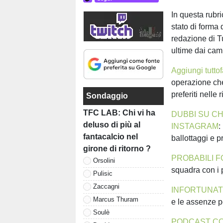
In questa rubri
stato di forma 
redazione di T
ultime dai cam
Aggiungi tuttof
operazione che 
preferiti nelle
Sondaggio
TFC LAB: Chi vi ha
DUBBI SU CH
deluso di più al
INSTAGRAM
:
fantacalcio nel
ballottaggi e 
girone di ritorno ?
PROBABILI F
Orsolini
squadra con i p
Pulisic
Zaccagni
INFORTUNATI
Marcus Thuram
e le assenze p
Soulè
PODCAST CON