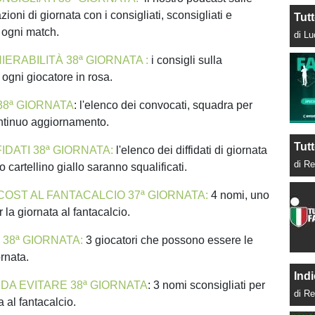
zioni di giornata con i consigliati, sconsigliati e
Tut
 ogni match.
di L
HIERABILITÀ 38ª GIORNATA :
i consigli sulla
i ogni giocatore in rosa.
38ª GIORNATA
: l'elenco dei convocati, squadra per
ntinuo aggiornamento.
Tutt
IDATI 38ª GIORNATA:
l'elenco dei diffidati di giornata
di Re
 cartellino giallo saranno squalificati.
COST AL FANTACALCIO 37ª GIORNATA:
4 nomi, uno
r la giornata al fantacalcio.
38ª GIORNATA:
3 giocatori che possono essere le
ornata.
Indi
 DA EVITARE 38ª GIORNATA
: 3 nomi sconsigliati per
di Re
 al fantacalcio.