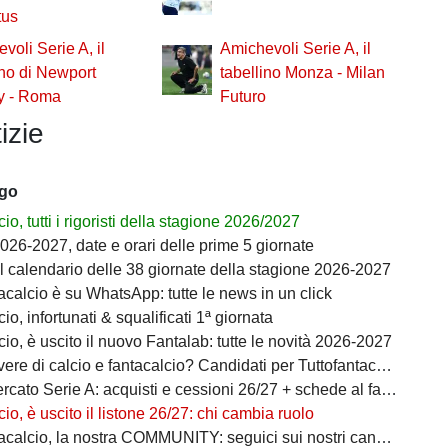
tus
voli Serie A, il
Amichevoli Serie A, il
ino di Newport
tabellino Monza - Milan
y - Roma
Futuro
izie
ago
io, tutti i rigoristi della stagione 2026/2027
026-2027, date e orari delle prime 5 giornate
il calendario delle 38 giornate della stagione 2026-2027
acalcio è su WhatsApp: tutte le news in un click
io, infortunati & squalificati 1ª giornata
io, è uscito il nuovo Fantalab: tutte le novità 2026-2027
ere di calcio e fantacalcio? Candidati per Tuttofantacalcio
ato Serie A: acquisti e cessioni 26/27 + schede al fantacalcio
io, è uscito il listone 26/27: chi cambia ruolo
calcio, la nostra COMMUNITY: seguici sui nostri canali social