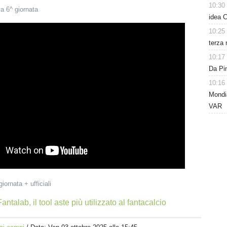
10:30
la 6^ giornata
idea C
10:25
terza 
10:17
Da Pin
10:16
Mondia
VAR
giornata + ufficiali
antalab, il tool aste più utilizzato al fantacalcio