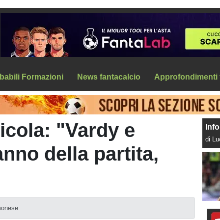
babili Formazioni
News fantacalcio
Approfondimenti 
cola: "Vardy e
Info
di L
nno della partita,
monese