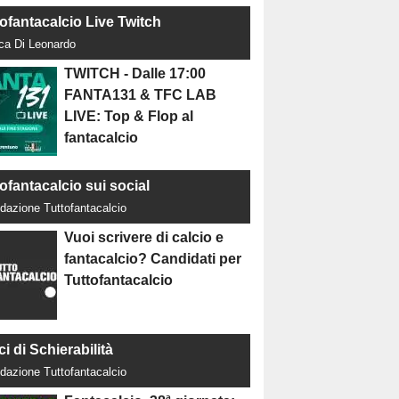
tofantacalcio Live Twitch
uca Di Leonardo
TWITCH - Dalle 17:00
FANTA131 & TFC LAB
LIVE: Top & Flop al
fantacalcio
ofantacalcio sui social
dazione Tuttofantacalcio
Vuoi scrivere di calcio e
fantacalcio? Candidati per
Tuttofantacalcio
ci di Schierabilità
dazione Tuttofantacalcio