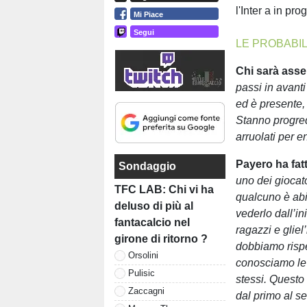
l'Inter a in pr
Mi Piace
Segui
LE PROBABIL
Chi sarà ass
passi in avanti
ed è presente,
Stanno progrede
arruolati per e
Payero ha fat
Sondaggio
uno dei giocat
TFC LAB: Chi vi ha
qualcuno è abit
deluso di più al
vederlo dall’in
fantacalcio nel
ragazzi e gliel
girone di ritorno ?
dobbiamo rispet
Orsolini
conosciamo le 
Pulisic
stessi. Questo 
Zaccagni
dal primo al s