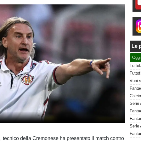
Le p
Oggi
Fantac
Serie 
Fantac
a
, tecnico della Cremonese ha presentato il match contro