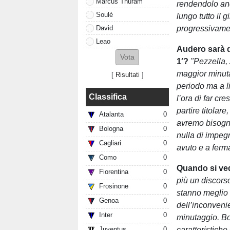
Marcus Thuram
rendendolo anc
Soulè
lungo tutto il 
David
progressivamen
Leao
Audero sarà d
1′?
"Pezzella, 
maggior minuta
[
Risultati
]
periodo ma a l
Classifica
l’ora di far cr
partire titolar
Atalanta
0
avremo bisogno
Bologna
0
nulla di impegn
Cagliari
0
avuto e a ferma
Como
0
Quando si ved
Fiorentina
0
più un discorso
Frosinone
0
stanno meglio 
Genoa
0
dell’inconveni
Inter
0
minutaggio. Bo
caratteristich
Juventus
0