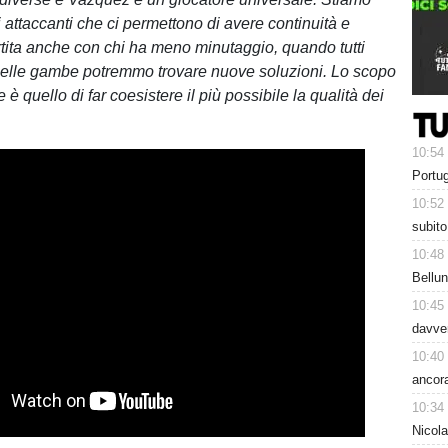
 attaccanti che ci permettono di avere continuità e
artita anche con chi ha meno minutaggio, quando tutti
nelle gambe potremmo trovare nuove soluzioni. Lo scopo
e è quello di far coesistere il più possibile la qualità dei
10:54
Portug
10:52
subito
10:48
Bellun
10:45
davver
10:40
ancora
10:34
Nicol