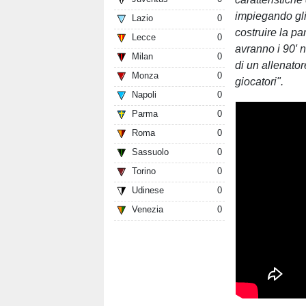
impiegando gli
Lazio
0
costruire la p
Lecce
0
avranno i 90′ 
Milan
0
di un allenator
Monza
0
giocatori".
Napoli
0
Parma
0
Roma
0
Sassuolo
0
Torino
0
Udinese
0
Venezia
0