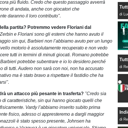
ora più fluido. Credo che questo passaggio avverrà
Tut
girone di andata, anche con giocatori che
di L
te daranno il loro contributo".
ella partita? Potremmo vedere Floriani dal
Zerbin e Floriani sono gli esterni che hanno avuto il
ggio sin qui, Barbieri non l’abbiamo avuto per un lungo
ivello motorio è assolutamente recuperato e non vedo
escere tutti in termini di minuti giocati. Romano potrebbe
Tutt
e, Barbieri potrebbe subentrare e io lo desidero perché
di Re
 di tutti. Audero non sarà con noi, non ha accusato
ativo ma è stato bravo a rispettare il fastidio che ha
rsi".
rà un attacco più pesante in trasferta?
"Credo sia
 di caratteristiche, sin qui hanno giocato quelli che
fisicamente. Vardy l’abbiamo inserito subito prima
Indi
ente fisico, adesso ci appresteremo a dargli maggior
di Re
nazzoli è stato spesso presente, Johnsen ha
e diverse e Vazquez è un giocatore universale. Stiamo