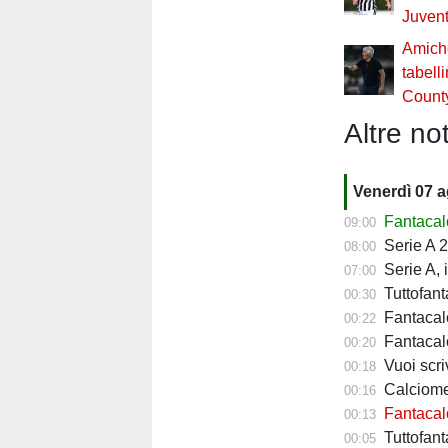
Juven
Amiche
tabell
Count
Altre not
Venerdì 07 
Fantacalc
09:00
Serie A 2
08:00
Serie A, 
07:00
Tuttofant
00:30
Fantacalc
00:22
Fantacalc
00:20
Vuoi scriv
00:18
Calciomerc
00:16
Fantacalc
00:13
Tuttofanta
00:05