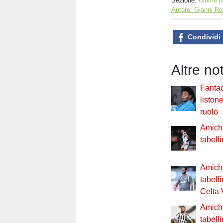
Sezione:
Ultime d
Autore: Gianni Re
Condividi
Altre no
Fantac
liston
ruolo
Amiche
tabell
Amiche
tabell
Celta 
Amiche
tabell