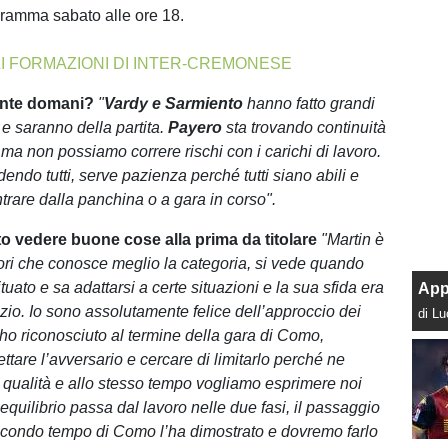
ogramma sabato alle ore 18.
I FORMAZIONI DI INTER-CREMONESE
ente domani?
"
Vardy e Sarmiento
hanno fatto grandi
 e saranno della partita.
Payero
sta trovando continuità
 ma non possiamo correre rischi con i carichi di lavoro.
ndo tutti, serve pazienza perché tutti siano abili e
ntrare dalla panchina o a gara in corso".
to vedere buone cose alla prima da titolare
"Martin è
ori che conosce meglio la categoria, si vede quando
uato e sa adattarsi a certe situazioni e la sua sfida era
App
izio. Io sono assolutamente felice dell’approccio dei
di L
’ho riconosciuto al termine della gara di Como,
tare l’avversario e cercare di limitarlo perché ne
qualità e allo stesso tempo vogliamo esprimere noi
equilibrio passa dal lavoro nelle due fasi, il passaggio
econdo tempo di Como l’ha dimostrato e dovremo farlo