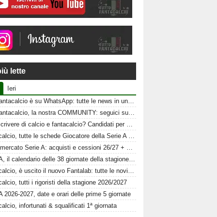
iù lette
Ieri
Tuttofantacalcio è su WhatsApp: tutte le news in un click
Tuttofantacalcio, la nostra COMMUNITY: seguici sui nostri canali social
Vuoi scrivere di calcio e fantacalcio? Candidati per Tuttofantacalcio
Fantacalcio, tutte le schede Giocatore della Serie A 26-27
Calciomercato Serie A: acquisti e cessioni 26/27 + schede al fantacalcio
Serie A, il calendario delle 38 giornate della stagione 2026-2027
Fantacalcio, è uscito il nuovo Fantalab: tutte le novità 2026-2027
alcio, tutti i rigoristi della stagione 2026/2027
A 2026-2027, date e orari delle prime 5 giornate
alcio, infortunati & squalificati 1ª giornata