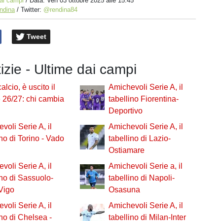
ai campi
/ Data:
Ven 03 ottobre 2025 alle 15:45
ndina
/ Twitter:
@rendina84
Tweet
tizie - Ultime dai campi
alcio, è uscito il
Amichevoli Serie A, il
e 26/27: chi cambia
tabellino Fiorentina-
Deportivo
voli Serie A, il
Amichevoli Serie A, il
ino di Torino - Vado
tabellino di Lazio-
Ostiamare
voli Serie A, il
Amichevoli Serie a, il
ino di Sassuolo-
tabellino di Napoli-
Vigo
Osasuna
voli Serie A, il
Amichevoli Serie A, il
ino di Chelsea -
tabellino di Milan-Inter