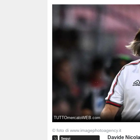
TUTTOmercatoWEB.com
© foto di www.imagephotoagency.it
Davide Nicol
Segui