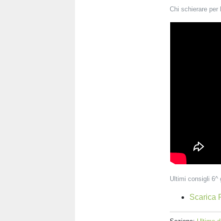
Chi schierare per 
Ultimi consigli 6^ 
Scarica F