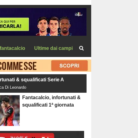
fantacalcio
Ultime dai campi
rtunati & squalificati Serie A
uca Di Leonardo
Fantacalcio, infortunati &
squalificati 1ª giornata