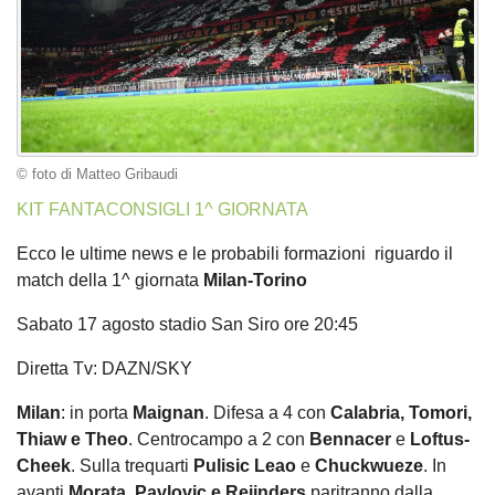
© foto di Matteo Gribaudi
KIT FANTACONSIGLI 1^ GIORNATA
Ecco le ultime news e le probabili formazioni riguardo il
match della 1^ giornata
Milan-Torino
Sabato 17 agosto stadio San Siro ore 20:45
Diretta Tv: DAZN/SKY
Milan
: in porta
Maignan
. Difesa a 4 con
Calabria, Tomori,
Thiaw e Theo
. Centrocampo a 2 con
Bennacer
e
Loftus-
Cheek
. Sulla trequarti
Pulisic
Leao
e
Chuckwueze
. In
avanti
Morata
.
Pavlovic e Reijnders
paritranno dalla