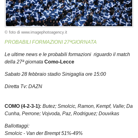
© foto di www.imagephotoagency.it
PROBABILI FORMAZIONI 27ªGIORNATA
Le ultime news e le probabili formazioni riguardo il match
della 27ª giornata
Como-Lecce
Sabato 28 febbraio stadio Sinigaglia ore 15:00
Diretta Tv: DAZN
COMO (4-2-3-1):
Butez; Smolcic, Ramon, Kempf, Valle; Da
Cunha, Perrone; Vojvoda, Paz, Rodriguez; Douvikas
Ballottaggi:
Smolcic - Van der Brempt 51%-49%