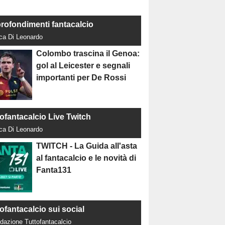
rofondimenti fantacalcio
uca Di Leonardo
Colombo trascina il Genoa:
gol al Leicester e segnali
importanti per De Rossi
tofantacalcio Live Twitch
uca Di Leonardo
TWITCH - La Guida all'asta
al fantacalcio e le novità di
Fanta131
ofantacalcio sui social
dazione Tuttofantacalcio