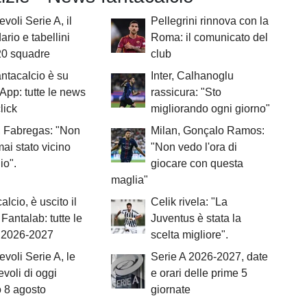
voli Serie A, il
Pellegrini rinnova con la
ario e tabellini
Roma: il comunicato del
20 squadre
club
antacalcio è su
Inter, Calhanoglu
pp: tutte le news
rassicura: "Sto
lick
migliorando ogni giorno"
 Fabregas: "Non
Milan, Gonçalo Ramos:
ai stato vicino
"Non vedo l'ora di
io".
giocare con questa
maglia"
alcio, è uscito il
Celik rivela: "La
Fantalab: tutte le
Juventus è stata la
à 2026-2027
scelta migliore".
voli Serie A, le
Serie A 2026-2027, date
voli di oggi
e orari delle prime 5
 8 agosto
giornate