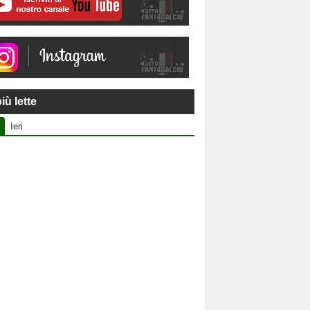
iù lette
Ieri