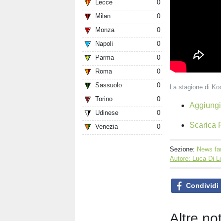
Lecce
0
Milan
0
Monza
0
Napoli
0
Parma
0
Roma
0
Sassuolo
0
La stagione di Ko
Torino
0
Aggiungi 
Udinese
0
Scarica F
Venezia
0
Sezione:
News fa
Autore: Luca Di 
Condividi
Altre no