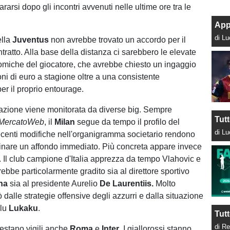
ararsi dopo gli incontri avvenuti nelle ultime ore tra le
App
di L
ella
Juventus
non avrebbe trovato un accordo per il
tratto. Alla base della distanza ci sarebbero le elevate
omiche del giocatore, che avrebbe chiesto un ingaggio
oni di euro a stagione oltre a una consistente
r il proprio entourage.
ituazione viene monitorata da diverse big. Sempre
Tut
oMercatoWeb
, il
Milan
segue da tempo il profilo del
di L
ecenti modifiche nell'organigramma societario rendono
ginare un affondo immediato. Più concreta appare invece
i. Il club campione d'Italia apprezza da tempo Vlahovic e
rebbe particolarmente gradito sia al direttore sportivo
na
sia al presidente Aurelio
De Laurentiis.
Molto
dalle strategie offensive degli azzurri e dalla situazione
elu
Lukaku
.
Tutt
di Re
restano vigili anche
Roma
e
Inter
. I giallorossi stanno