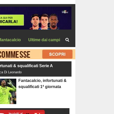
fantacalcio
Ultime dai campi
rtunati & squalificati Serie A
uca Di Leonardo
Fantacalcio, infortunati &
squalificati 1ª giornata