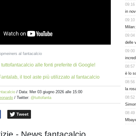
09:16
in nov
09:10
Milan:
09:04
delle 
09:00
opmeiners al fantacalcio
incred
tuttofantacalcio alle fonti preferite di Google!
08:57
è lo 
antalab, il tool aste più utilizzato al fantacalcio
08:56
la ros
ntacalcio
/ Data:
Mer 03 giugno 2026 alle 15:00
08:52
Leonardo
/ Twitter:
@tuttofanta
Simon
08:49
Tweet
Mbaye
tizie - News fantacalcio