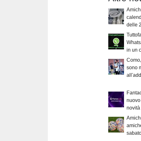
Amiche
calend
delle 
Tuttof
WhatsA
in un c
Como,
sono m
all'add
Fantac
nuovo 
novit
Amiche
amiche
sabato