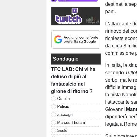
destinati a sep
parti.
L'attaccante d
rinnovo del con
richieste econ
da circa 8 mili
commissione pe
Sondaggio
In Italia, la s
TFC LAB: Chi vi ha
secondo
Tutt
deluso di più al
serbo, ma le r
fantacalcio nel
difficile imma
girone di ritorno ?
la pista Napol
Orsolini
l'attaccante sa
Pulisic
Giovanni
Man
Zaccagni
dipenderà però 
Marcus Thuram
legata a Rom
Soulè
Sul giocatore 