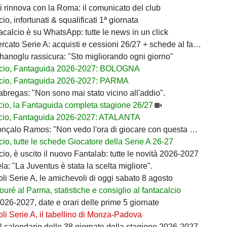
i rinnova con la Roma: il comunicato del club
io, infortunati & squalificati 1ª giornata
acalcio è su WhatsApp: tutte le news in un click
ato Serie A: acquisti e cessioni 26/27 + schede al fantacalcio
lhanoglu rassicura: "Sto migliorando ogni giorno"
lcio, Fantaguida 2026-2027: BOLOGNA
cio, Fantaguida 2026-2027: PARMA
bregas: "Non sono mai stato vicino all'addio".
cio, la Fantaguida completa stagione 26/27
cio, Fantaguida 2026-2027: ATALANTA
nçalo Ramos: "Non vedo l'ora di giocare con questa maglia"
io, tutte le schede Giocatore della Serie A 26-27
io, è uscito il nuovo Fantalab: tutte le novità 2026-2027
ela: "La Juventus è stata la scelta migliore".
i Serie A, le amichevoli di oggi sabato 8 agosto
Touré al Parma, statistiche e consiglio al fantacalcio
026-2027, date e orari delle prime 5 giornate
i Serie A, il tabellino di Monza-Padova
il calendario delle 38 giornate della stagione 2026-2027