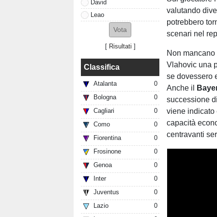
David
valutando diver
Leao
potrebbero tor
scenari nel re
[
Risultati
]
Non mancano po
Vlahovic una po
Classifica
se dovessero em
Atalanta
0
Anche il
Baye
Bologna
0
successione d
viene indicato
Cagliari
0
capacità econo
Como
0
centravanti se
Fiorentina
0
Frosinone
0
Genoa
0
Inter
0
Juventus
0
Lazio
0