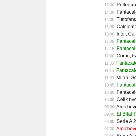
Pellegrin
15:00
Fantacalc
14:30
Tuttofant
14:00
Calciomerc
13:30
Inter, Ca
13:00
Fantaca
12:45
Fantacal
12:15
Como, Fa
12:00
Fantacal
11:30
Fantacal
11:15
Milan, Go
11:00
Fantacalc
10:45
Fantacalc
10:30
Celik riv
10:00
Amichevol
09:30
El Bilal 
09:00
Serie A 2
08:00
Amichevol
07:30
Serie A, 