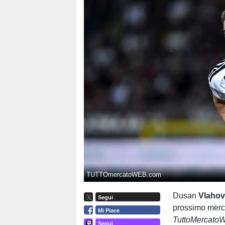
TUTTOmercatoWEB.com
Dusan
Vlahov
Segui
prossimo merc
Mi Piace
TuttoMercato
Segui