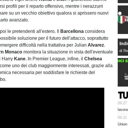
si profili per il reparto offensivo, mentre i nerazzurri
nare su un vecchio obiettivo qualora si aprissero nuovi
parto avanzato.
i le pretendenti all'estero. Il
Barcellona
considera
ssibile soluzione per il futuro dell'attacco, soprattutto
Indi
ergere difficoltà nella trattativa per Julian
Alvarez
.
di Re
rn Monaco
monitora la situazione in vista dell'eventuale
i Harry
Kane
. In Premier League, infine, il
Chelsea
 come uno dei club maggiormente interessati, grazie alla
mica necessaria per soddisfare le richieste del
rbo.
09:27
lavora
09:21
Union