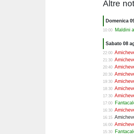
Altre not
Domenica 0
Maldini al
10:00
Sabato 08 a
Amichevol
22:00
Amichevol
21:30
Amichevol
20:40
Amichevol
20:30
Amichevol
19:30
Amichevol
18:30
Amichevol
17:30
Fantaca
17:00
Amichevol
16:30
Amichevol
16:15
Amichevol
16:00
Fantacal
15:30