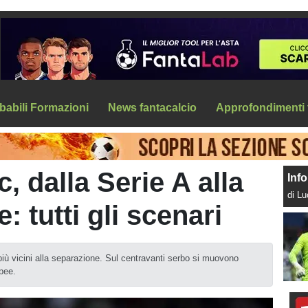
babili Formazioni
News fantacalcio
Approfondimenti 
, dalla Serie A alla
Info
di L
 tutti gli scenari
ù vicini alla separazione. Sul centravanti serbo si muovono
pee.