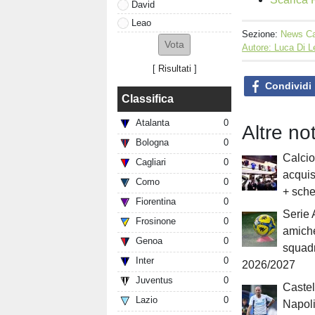
David
Leao
Sezione:
News Ca
Autore: Luca Di 
[
Risultati
]
Condividi
Classifica
Atalanta
0
Altre no
Bologna
0
Calcio
Cagliari
0
acquis
Como
0
+ sche
Fiorentina
0
Serie A
Frosinone
0
amiche
Genoa
0
squad
Inter
0
2026/2027
Juventus
0
Castel
Lazio
0
Napoli