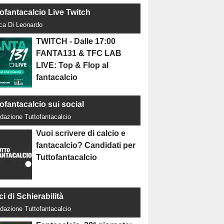
tofantacalcio Live Twitch
uca Di Leonardo
TWITCH - Dalle 17:00
FANTA131 & TFC LAB
LIVE: Top & Flop al
fantacalcio
ofantacalcio sui social
dazione Tuttofantacalcio
Vuoi scrivere di calcio e
fantacalcio? Candidati per
Tuttofantacalcio
ci di Schierabilità
dazione Tuttofantacalcio