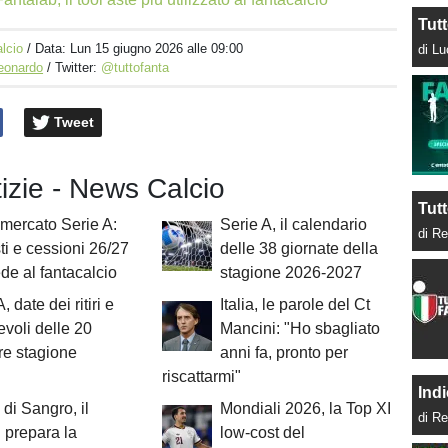
Tut
lcio
/ Data:
Lun 15 giugno 2026 alle 09:00
di L
Leonardo
/ Twitter:
@tuttofanta
Tweet
tizie - News Calcio
Tutt
mercato Serie A:
Serie A, il calendario
di Re
ti e cessioni 26/27
delle 38 giornate della
de al fantacalcio
stagione 2026-2027
, date dei ritiri e
Italia, le parole del Ct
voli delle 20
Mancini: "Ho sbagliato
re stagione
anni fa, pronto per
riscattarmi"
Indi
 di Sangro, il
Mondiali 2026, la Top XI
di Re
 prepara la
low-cost del