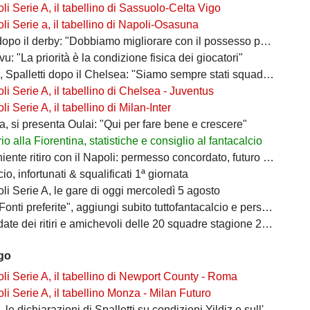
i Serie A, il tabellino di Sassuolo-Celta Vigo
i Serie a, il tabellino di Napoli-Osasuna
po il derby: "Dobbiamo migliorare con il possesso palla"
ivu: "La priorità è la condizione fisica dei giocatori"
 Spalletti dopo il Chelsea: "Siamo sempre stati squadra"
i Serie A, il tabellino di Chelsea - Juventus
i Serie A, il tabellino di Milan-Inter
a, si presenta Oulai: "Qui per fare bene e crescere"
o alla Fiorentina, statistiche e consiglio al fantacalcio
ente ritiro con il Napoli: permesso concordato, futuro in bilico
io, infortunati & squalificati 1ª giornata
i Serie A, le gare di oggi mercoledì 5 agosto
i preferite", aggiungi subito tuttofantacalcio e personalizza le tue notizie
ate dei ritiri e amichevoli delle 20 squadre stagione 2026/2027
ago
i Serie A, il tabellino di Newport County - Roma
i Serie A, il tabellino Monza - Milan Futuro
le dichiarazioni di Spalletti su condizioni Yildiz e sull'attacco