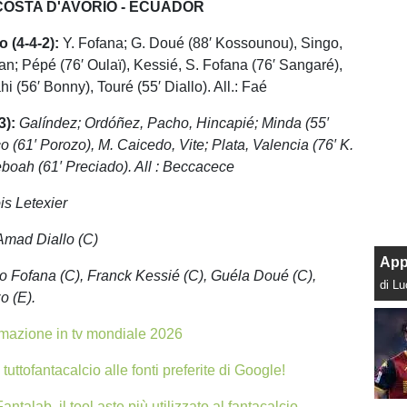
COSTA D'AVORIO - ECUADOR
 (4-4-2):
Y. Fofana; G. Doué (88′ Kossounou), Singo,
; Pépé (76′ Oulaï), Kessié, S. Fofana (76′ Sangaré),
 (56′ Bonny), Touré (55′ Diallo). All.: Faé
3):
Galíndez; Ordóñez, Pacho, Hincapié; Minda (55′
o (61′ Porozo), M. Caicedo, Vite; Plata, Valencia (76′ K.
boah (61′ Preciado). All : Beccacece
is Letexier
 Amad Diallo (C)
App
 Fofana (C), Franck Kessié (C), Guéla Doué (C),
di L
o (E).
azione in tv mondiale 2026
tuttofantacalcio alle fonti preferite di Google!
antalab, il tool aste più utilizzato al fantacalcio