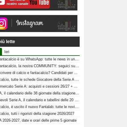
iù lette
Ieri
Tuttofantacalcio è su WhatsApp: tutte le news in un click
Tuttofantacalcio, la nostra COMMUNITY: seguici sui nostri canali social
Vuoi scrivere di calcio e fantacalcio? Candidati per Tuttofantacalcio
Fantacalcio, tutte le schede Giocatore della Serie A 26-27
Calciomercato Serie A: acquisti e cessioni 26/27 + schede al fantacalcio
Serie A, il calendario delle 38 giornate della stagione 2026-2027
Amichevoli Serie A, il calendario e tabellini delle 20 squadre
Fantacalcio, è uscito il nuovo Fantalab: tutte le novità 2026-2027
alcio, tutti i rigoristi della stagione 2026/2027
A 2026-2027, date e orari delle prime 5 giornate