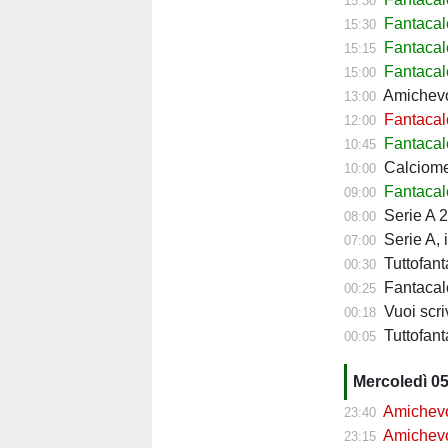
15:30
Fantacal
15:30
Fantaca
15:15
Fantacal
15:00
Amichevol
13:00
Fantacalc
12:00
Fantacalc
10:45
Calciomerc
10:00
Fantacalc
09:00
Serie A 2
08:00
Serie A, 
07:00
Tuttofant
00:30
Fantacalc
00:25
Vuoi scriv
00:18
Tuttofanta
00:05
Mercoledì 0
Amichevol
23:40
Amichevol
23:15