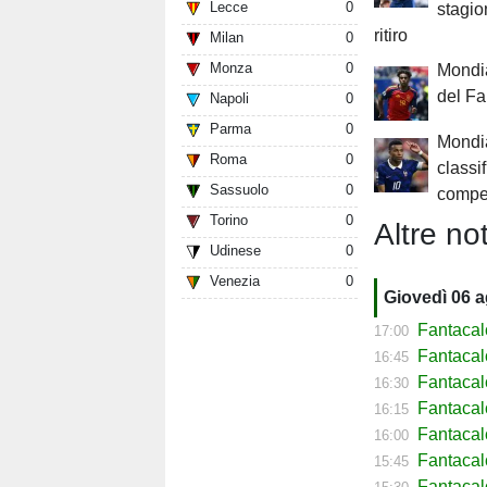
Lecce
0
stagion
ritiro
Milan
0
Monza
0
Mondia
del F
Napoli
0
Parma
0
Mondia
Roma
0
classi
Sassuolo
0
compe
Torino
0
Altre not
Udinese
0
Venezia
0
Giovedì 06 
Fantacal
17:00
Fantaca
16:45
Fantacal
16:30
Fantacal
16:15
Fantaca
16:00
Fantacal
15:45
Fantacal