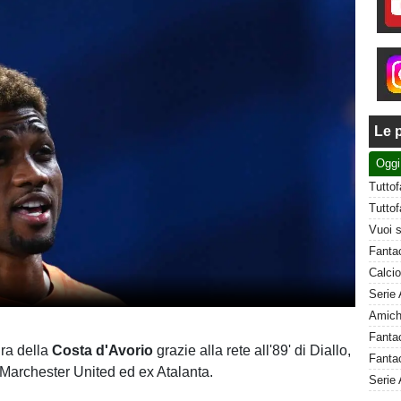
Le p
Oggi
ura della
Costa d'Avorio
grazie alla rete all'89' di Diallo,
Fantac
 Marchester United ed ex Atalanta.
Serie 