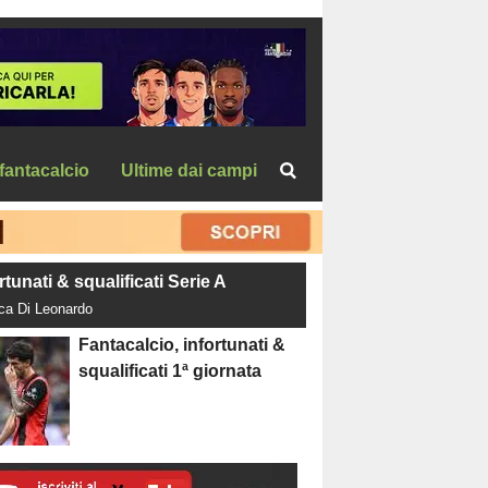
fantacalcio
Ultime dai campi
rtunati & squalificati Serie A
uca Di Leonardo
Fantacalcio, infortunati &
squalificati 1ª giornata