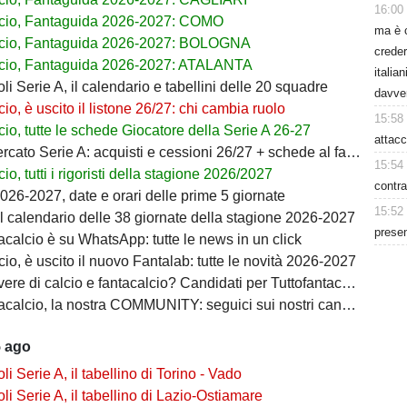
16:00
cio, Fantaguida 2026-2027: COMO
ma è 
lcio, Fantaguida 2026-2027: BOLOGNA
creder
cio, Fantaguida 2026-2027: ATALANTA
italia
i Serie A, il calendario e tabellini delle 20 squadre
davve
io, è uscito il listone 26/27: chi cambia ruolo
15:58
io, tutte le schede Giocatore della Serie A 26-27
attacc
ato Serie A: acquisti e cessioni 26/27 + schede al fantacalcio
15:54
io, tutti i rigoristi della stagione 2026/2027
contra
026-2027, date e orari delle prime 5 giornate
15:52
il calendario delle 38 giornate della stagione 2026-2027
presen
acalcio è su WhatsApp: tutte le news in un click
io, è uscito il nuovo Fantalab: tutte le novità 2026-2027
ere di calcio e fantacalcio? Candidati per Tuttofantacalcio
calcio, la nostra COMMUNITY: seguici sui nostri canali social
5 ago
i Serie A, il tabellino di Torino - Vado
i Serie A, il tabellino di Lazio-Ostiamare