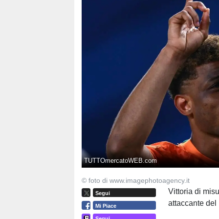
TUTTOmercatoWEB.com
© foto di www.imagephotoagency.it
Vittoria di mis
Segui
attaccante del
Mi Piace
Segui