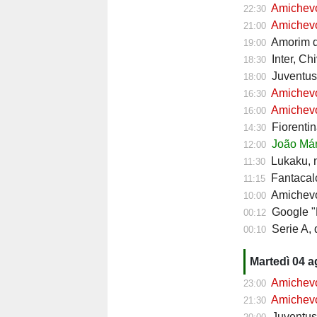
Amichevol
22:30
Amichevol
21:00
Amorim do
19:00
Inter, Ch
18:30
Juventus,
18:00
Amichevol
16:30
Amichevol
16:00
Fiorentin
14:30
João Mári
12:00
Lukaku, ni
11:30
Fantacalc
11:15
Amichevol
10:00
Google "Font
00:12
Serie A, d
00:10
Martedì 04 
Amichevol
23:00
Amichevol
21:30
Juventus, 