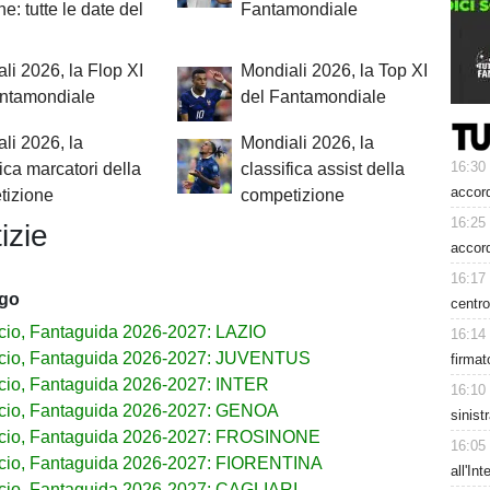
e: tutte le date del
Fantamondiale
li 2026, la Flop XI
Mondiali 2026, la Top XI
antamondiale
del Fantamondiale
li 2026, la
Mondiali 2026, la
16:30
fica marcatori della
classifica assist della
accord
tizione
competizione
16:25
izie
accor
16:17
ago
centro
cio, Fantaguida 2026-2027: LAZIO
16:14
lcio, Fantaguida 2026-2027: JUVENTUS
firmat
cio, Fantaguida 2026-2027: INTER
16:10
cio, Fantaguida 2026-2027: GENOA
sinist
lcio, Fantaguida 2026-2027: FROSINONE
16:05
cio, Fantaguida 2026-2027: FIORENTINA
all'In
cio, Fantaguida 2026-2027: CAGLIARI