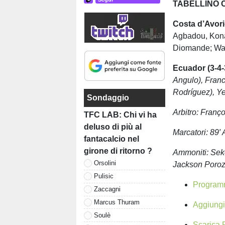
TABELLINO 
Costa d’Avorio
Agbadou, Konan
Diomande; Wahi
Ecuador (3-4-
Angulo), Franc
Rodríguez), Ye
Sondaggio
Arbitro: Franço
TFC LAB: Chi vi ha
deluso di più al
Marcatori: 89′
fantacalcio nel
girone di ritorno ?
Ammoniti: Seko
Orsolini
Jackson Poroz
Pulisic
Programm
Zaccagni
Marcus Thuram
Aggiungi 
Soulè
Scarica F