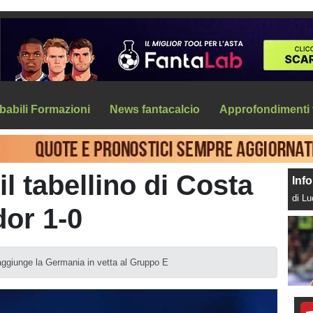
babili Formazioni
News fantacalcio
Approfondimenti 
il tabellino di Costa
Info
di L
or 1-0
raggiunge la Germania in vetta al Gruppo E