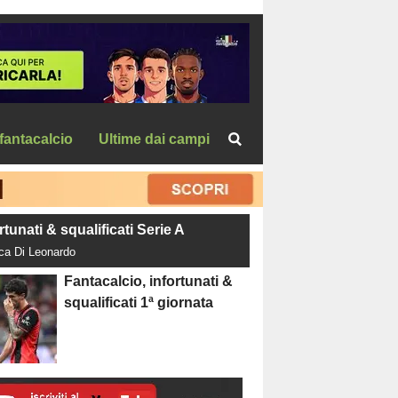
fantacalcio
Ultime dai campi
rtunati & squalificati Serie A
uca Di Leonardo
Fantacalcio, infortunati &
squalificati 1ª giornata