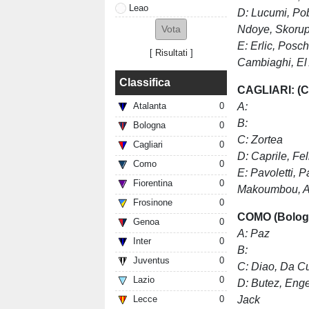
Leao
D: Lucumi, Pob
Ndoye,
Skorup
E: Erlic, Posc
[
Risultati
]
Cambiaghi, El
Classifica
CAGLIARI: (Ca
A:
Atalanta
0
B:
Bologna
0
C: Zortea
Cagliari
0
D: Caprile,
Fel
Como
0
E: Pavoletti, P
Fiorentina
0
Makoumbou, Ad
Frosinone
0
COMO (Bolog
Genoa
0
A:
Paz
Inter
0
B:
Juventus
0
C: Diao,
Da C
Lazio
0
D: Butez, Enge
Jack
Lecce
0