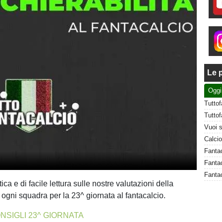
Le p
Oggi
Fantac
Fantac
a e di facile lettura sulle nostre valutazioni della
i ogni squadra per la 23^ giornata al fantacalcio.
NSIGLI 23^ GIORNATA