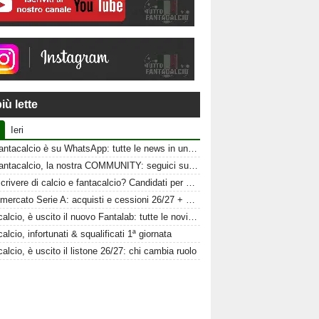
iù lette
Ieri
Tuttofantacalcio è su WhatsApp: tutte le news in un click
Tuttofantacalcio, la nostra COMMUNITY: seguici sui nostri canali social
Vuoi scrivere di calcio e fantacalcio? Candidati per Tuttofantacalcio
Calciomercato Serie A: acquisti e cessioni 26/27 + schede al fantacalcio
Fantacalcio, è uscito il nuovo Fantalab: tutte le novità 2026-2027
alcio, infortunati & squalificati 1ª giornata
alcio, è uscito il listone 26/27: chi cambia ruolo