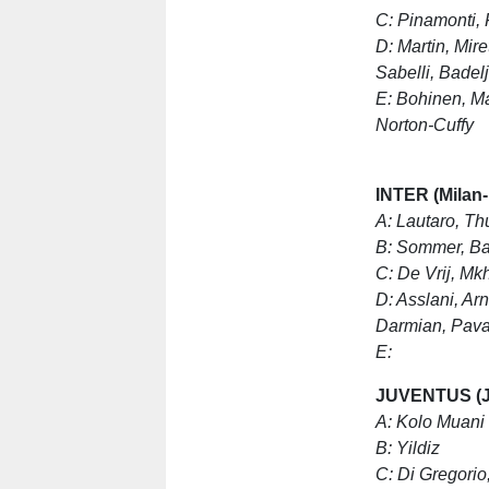
C: Pinamonti, 
D: Martin, Mire
Sabelli, Badel
E: Bohinen, Ma
Norton-Cuffy
INTER (Milan-
A: Lautaro, T
B: Sommer, Bas
C: De Vrij, Mkh
D: Asslani, Ar
Darmian, Pav
E:
JUVENTUS (J
A: Kolo Muani
B: Yildiz
C: Di Gregorio