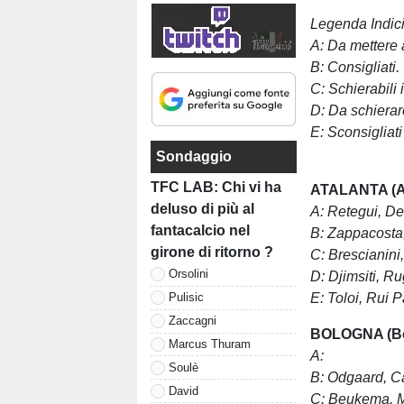
Legenda Indici 
A: Da mettere
B: Consigliati.
C: Schierabili
D: Da schierar
E: Sconsigliati
Sondaggio
TFC LAB: Chi vi ha
ATALANTA (At
deluso di più al
A: Retegui,
De
fantacalcio nel
B:
Zappacosta,
girone di ritorno ?
C:
Brescianini
Orsolini
D: Djimsiti, R
E: Toloi, Rui 
Pulisic
Zaccagni
BOLOGNA (B
Marcus Thuram
A:
Soulè
B: Odgaard, C
David
C: Beukema, 