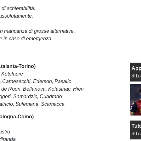
di schierabilità:
 assolutamente.
 in mancanza di grosse alternative.
e in caso di emergenza.
alanta-Torino)
App
 Ketelaere
di L
 Carnesecchi, Ederson, Pasalic
, de Roon,
Bellanova
, Kolasinac, Hien
uggeri, Samardzic, Cuadrado
Patricio, Sulemana
,
Scamacca
ologna-Como)
Tut
astro
di L
Miranda