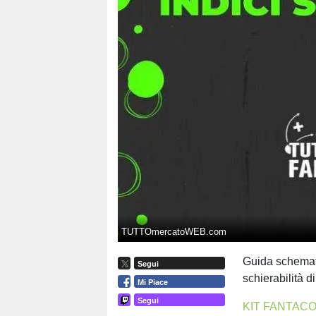
TUTTOmercatoWEB.com
Guida schematic
Segui
schierabilità d
Mi Piace
Segui
KIT FANTACO