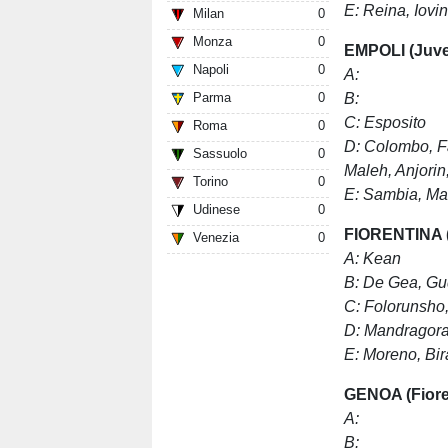
E: Reina, Iovi
Milan
0
Monza
0
EMPOLI (Juve
Napoli
0
A:
B:
Parma
0
C: Esposito
Roma
0
D: Colombo, Fa
Sassuolo
0
Maleh, Anjorin,
Torino
0
E: Sambia, Mar
Udinese
0
FIORENTINA (
Venezia
0
A: Kean
B: De Gea,
Gu
C: Folorunsho
D: Mandragora,
E: Moreno, Bir
GENOA (Fiore
A:
B: