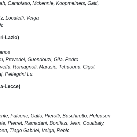
h, Cambiaso, Mckennie, Koopmeiners, Gatti
,
iz
, Locatelli, Veiga
ic
ri-Lazio)
lanos
u, Provedel, Guendouzi, Gila,
Pedro
ovella, Romagnoli,
Marusic
, Tchaouna,
Gigot
aj
,
Pellegrini Lu.
a-Lecce)
nte, Falcone, Gallo,
Pierotti
,
Baschirotto
,
Helgason
te, Pierret, Ramadani, Bonifazi, Jean, Coulibaly,
bert, Tiago Gabriel, Veiga, Rebic