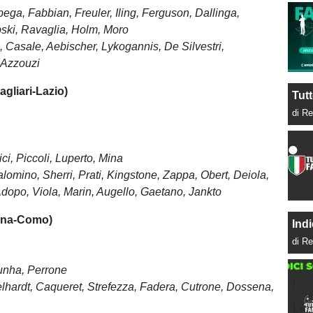
ega, Fabbian, Freuler, Iling,
Ferguson
,
Dallinga,
ski, Ravaglia, Holm,
Moro
h, Casale, Aebischer,
Lykogannis, De Silvestri,
 Azzouzi
gliari-Lazio)
Tutt
di Re
ici,
Piccoli, Luperto
, Mina
alomino, Sherri, Prati, Kingstone,
Zappa, Obert, Deiola,
opo, Viola, Marin, Augello, Gaetano,
Jankto
na-Como)
Indi
di Re
unha,
Perrone
lhardt, Caqueret, Strefezza, Fadera, Cutrone,
Dossena
,