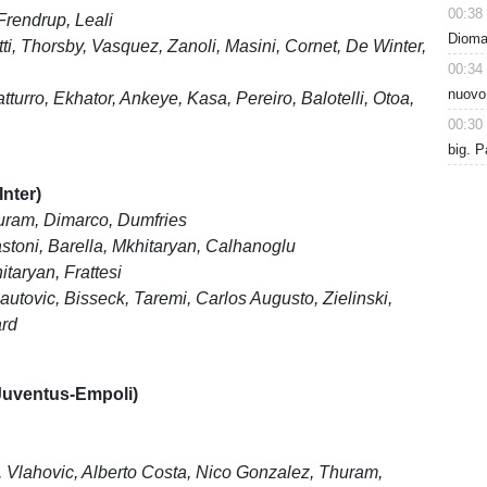
00:38
Frendrup, Leali
Dioman
tti, Thorsby, Vasquez, Zanoli, Masini, Cornet, De Winter,
00:34
j
nuovo
tturro, Ekhator, Ankeye, Kasa, Pereiro, Balotelli, Otoa,
00:30
big. P
Inter)
huram, Dimarco, Dumfries
toni, Barella, Mkhitaryan, Calhanoglu
itaryan, Frattesi
nautovic,
Bisseck,
Taremi, Carlos Augusto,
Zielinski,
ard
uventus-Empoli)
, Vlahovic, Alberto Costa, Nico Gonzalez,
Thuram,