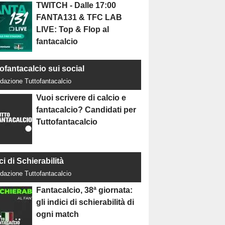
TWITCH - Dalle 17:00
FANTA131 & TFC LAB
LIVE: Top & Flop al
fantacalcio
ofantacalcio sui social
dazione Tuttofantacalcio
Vuoi scrivere di calcio e
fantacalcio? Candidati per
Tuttofantacalcio
ci di Schierabilità
dazione Tuttofantacalcio
Fantacalcio, 38ª giornata:
gli indici di schierabilità di
ogni match