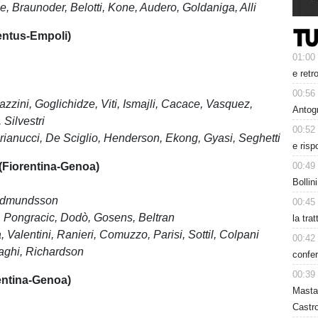
ne, Braunoder, Belotti, Kone, Audero, Goldaniga, Alli
ntus-Empoli)
01:00
e retr
00:56
zzini, Goglichidze, Viti, Ismajli, Cacace, Vasquez,
Antog
 Silvestri
00:52
ianucci, De Sciglio, Henderson, Ekong, Gyasi, Seghetti
e risp
Fiorentina-Genoa)
00:49
Bollin
dmundsson
00:45
,
Pongracic
,
Dodò
,
Gosens
,
Beltran
la tra
 Valentini, Ranieri, Comuzzo, Parisi, Sottil, Colpani
00:42
aghi,
Richardson
confer
00:39
ntina-Genoa)
Masta
Castro