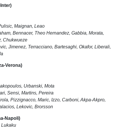
Inter)
Pulisic, Maignan
,
Leao
raham, Bennacer,
Theo Hernandez, Gabbia, Morata,
er, Chukwueze
vic, Jimenez, Terracciano, Bartesaghi, Okafor, Liberali,
da
a-Verona)
iakopoulos, Urbanski
, Mota
ri, Sensi, Martins,
Pereira
irola, Pizzignacco, Maric, Izzo, Carboni, Akpa-Akpro,
lacios, Lekovic, Brorsson
a-Napoli)
, Lukaku