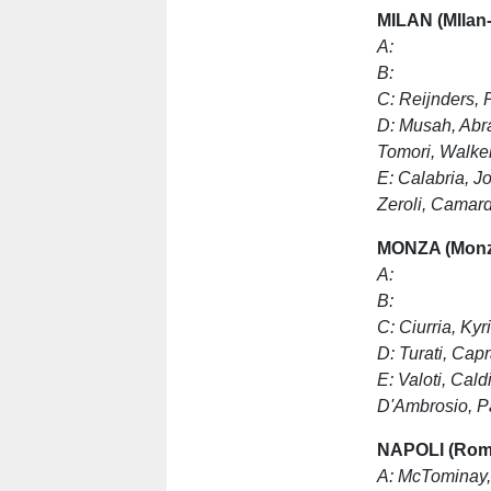
MILAN (MIlan-
A:
B:
C:
Reijnders, 
D: Musah, Ab
Tomori
, Walk
E: Calabria, Jo
Zeroli, Camar
MONZA (Monz
A:
B:
C: Ciurria,
Kyr
D:
Turati,
Capra
E: Valoti, Cald
D'Ambrosio, Pa
NAPOLI (Rom
A: McTominay