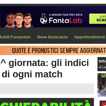
babili Formazioni
News fantacalcio
Approfondimenti 
^ giornata: gli indici
Info
di L
à di ogni match