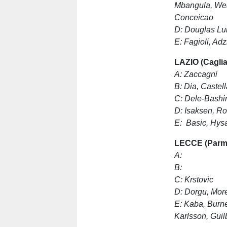
Mbangula, Wea
Conceicao
D:
Douglas Lu
E:
Fagioli, Adz
LAZIO (Caglia
A: Zaccagni
B: Dia, Castel
C: Dele-Bashir
D: Isaksen, R
E: Basic, Hys
LECCE (Parm
A:
B:
C:
Krstovic
D: Dorgu, More
E: Kaba, Burne
Karlsson, Guil