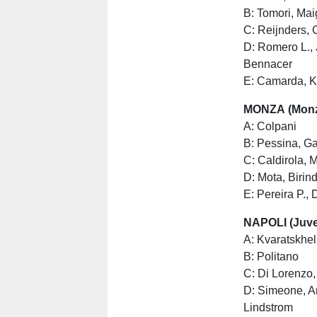
B: Tomori, Ma
C: Reijnders,
D: Romero L., 
Bennacer
E: Camarda, K
MONZA (Monz
A: Colpani
B: Pessina, Ga
C: Caldirola, 
D: Mota, Birind
E: Pereira P.,
NAPOLI (Juve
A: Kvaratskhe
B: Politano
C: Di Lorenzo,
D: Simeone, An
Lindstrom