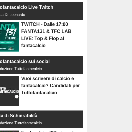
tofantacalcio Live Twitch
uca Di Leonardo
TWITCH - Dalle 17:00
FANTA131 & TFC LAB
LIVE: Top & Flop al
fantacalcio
ofantacalcio sui social
dazione Tuttofantacalcio
Vuoi scrivere di calcio e
fantacalcio? Candidati per
Tuttofantacalcio
ci di Schierabilità
dazione Tuttofantacalcio