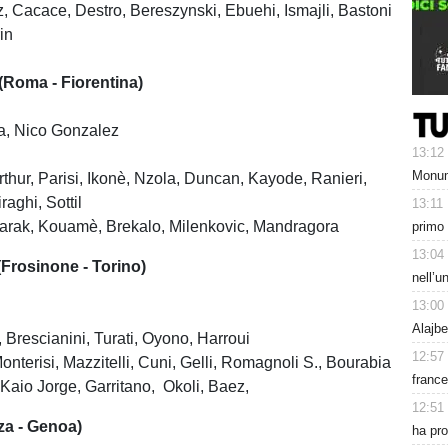
, Cacace, Destro, Bereszynski, Ebuehi, Ismajli, Bastoni
in
Roma - Fiorentina)
a, Nico Gonzalez
13:12
Monume
rthur, Parisi, Ikonè, Nzola, Duncan, Kayode, Ranieri,
raghi, Sottil
13:11
Barak, Kouamè, Brekalo, Milenkovic, Mandragora
primo 
13:04
rosinone - Torino)
nell’u
13:00
Alajbe
, Brescianini, Turati, Oyono, Harroui
12:57
onterisi, Mazzitelli, Cuni, Gelli, Romagnoli S., Bourabia
france
Kaio Jorge, Garritano, Okoli, Baez,
12:51
a - Genoa)
ha pr