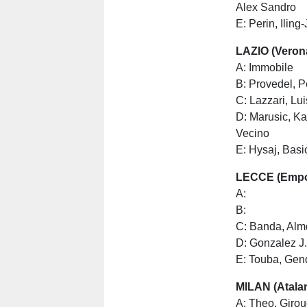
Alex Sandro
E: Perin, Iling
LAZIO (Verona
A: Immobile
B: Provedel, 
C: Lazzari, Lu
D: Marusic, Ka
Vecino
E: Hysaj, Basic
LECCE (Empol
A:
B:
C: Banda, Almq
D: Gonzalez J.
E: Touba, Gend
MILAN (Atalan
A: Theo, Girou