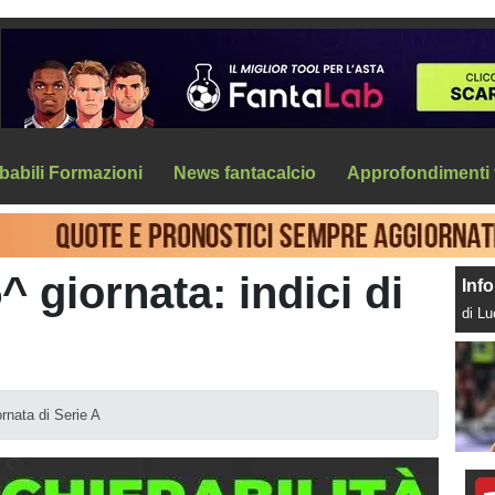
babili Formazioni
News fantacalcio
Approfondimenti 
^ giornata: indici di
Info
di L
ornata di Serie A