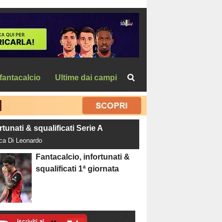
fantacalcio
Ultime dai campi
rtunati & squalificati Serie A
uca Di Leonardo
Fantacalcio, infortunati &
squalificati 1ª giornata