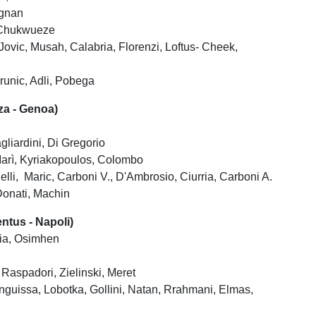
ignan
 Chukwueze
Jovic, Musah, Calabria, Florenzi, Loftus- Cheek,
runic, Adli, Pobega
a - Genoa)
gliardini, Di Gregorio
Marì, Kyriakopoulos, Colombo
elli, Maric, Carboni V., D'Ambrosio, Ciurria, Carboni A.
 Donati, Machin
ntus - Napoli)
lia, Osimhen
 Raspadori, Zielinski, Meret
guissa, Lobotka, Gollini, Natan, Rrahmani, Elmas,