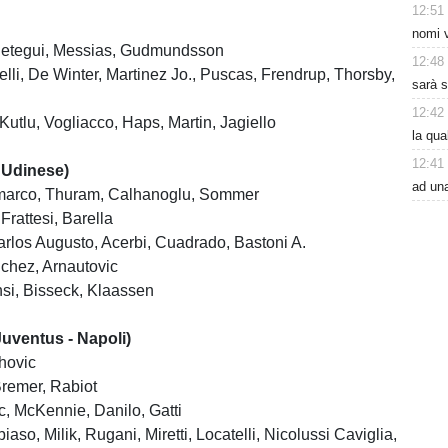
12:51
nomi v
Retegui, Messias, Gudmundsson
12:48
elli, De Winter, Martinez Jo., Puscas, Frendrup, Thorsby,
sarà s
12:42
, Kutlu, Vogliacco, Haps, Martin, Jagiello
la qu
12:41
- Udinese)
ad un
imarco, Thuram, Calhanoglu, Sommer
Frattesi, Barella
rlos Augusto, Acerbi, Cuadrado, Bastoni A.
nchez, Arnautovic
si, Bisseck, Klaassen
ventus - Napoli)
hovic
Bremer, Rabiot
c, McKennie, Danilo, Gatti
iaso, Milik, Rugani, Miretti, Locatelli, Nicolussi Caviglia,