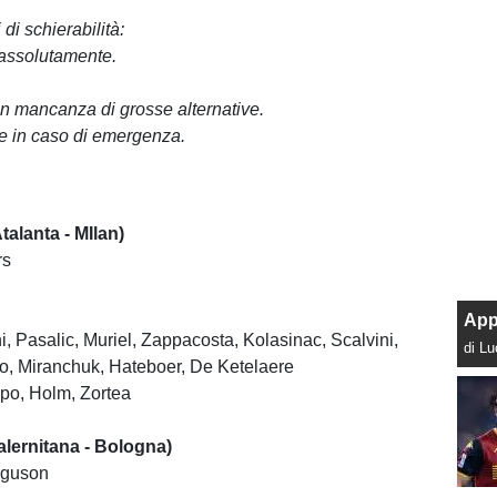
di schierabilità:
 assolutamente.
 in mancanza di grosse alternative.
re in caso di emergenza.
alanta - MIlan)
rs
App
, Pasalic, Muriel, Zappacosta, Kolasinac, Scalvini,
di L
o, Miranchuk, Hateboer, De Ketelaere
po, Holm, Zortea
ernitana - Bologna)
rguson