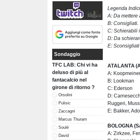
Legenda Indici 
A: Da mettere
B: Consigliati.
C: Schierabili
D: Da schiera
E: Sconsigliati
Sondaggio
TFC LAB: Chi vi ha
ATALANTA (At
deluso di più al
A: Koopmeine
fantacalcio nel
B: Lookman
girone di ritorno ?
C: Ederson
Orsolini
D: Carnesecchi
Ruggeri, Muss
Pulisic
E: Bakker, Ado
Zaccagni
Marcus Thuram
BOLOGNA (Sal
Soulè
A: Zirkzee, Fe
David