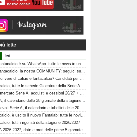
iù lette
Ieri
Tuttofantacalcio è su WhatsApp: tutte le news in un click
Tuttofantacalcio, la nostra COMMUNITY: seguici sui nostri canali social
Vuoi scrivere di calcio e fantacalcio? Candidati per Tuttofantacalcio
Fantacalcio, tutte le schede Giocatore della Serie A 26-27
Calciomercato Serie A: acquisti e cessioni 26/27 + schede al fantacalcio
Serie A, il calendario delle 38 giornate della stagione 2026-2027
Amichevoli Serie A, il calendario e tabellini delle 20 squadre
Fantacalcio, è uscito il nuovo Fantalab: tutte le novità 2026-2027
alcio, tutti i rigoristi della stagione 2026/2027
A 2026-2027, date e orari delle prime 5 giornate