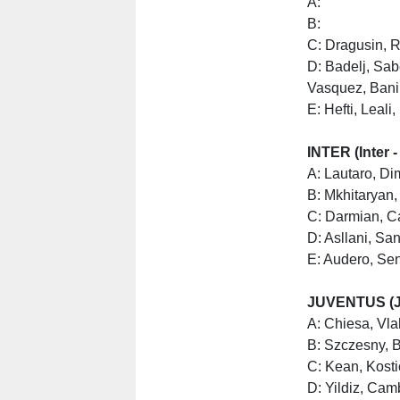
A:
B:
C: Dragusin, 
D: Badelj, Sab
Vasquez, Bani
E: Hefti, Leali
INTER (Inter 
A: Lautaro, D
B: Mkhitaryan, 
C: Darmian, Ca
D: Asllani, Sa
E: Audero, Sen
JUVENTUS (Ju
A: Chiesa, Vla
B: Szczesny, 
C: Kean, Kosti
D: Yildiz, Camb