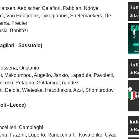
Tut
tiansen, Aebischer, Calafiori, Fabbian, Ndoye
mì, Van Hooijdonk, Lykogiannis, Saelemaekers, De
di L
kema, Freuler
ski, Bonifazi
gliari - Sassuolo)
Tutt
ossena, Oristanio
di Re
fet, Makoumbou, Augello, Jankto, Lapadula, Pavoletti,
cosu, Petagna, Goldaniga, nandez
t, Deiola, Wieteska, Hatzidiakos, Azzi, Shomurodov
li - Lecce)
Indi
cellieri, Cambiaghi
di Re
sha, Fazzini, Luperto, Ranocchia F., Kovalenko, Gyasi