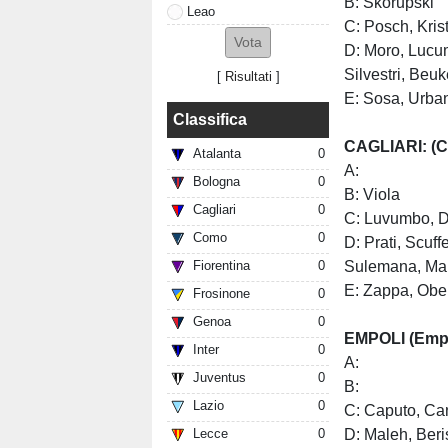
B: Skorupski
Leao
C: Posch, Kris
D: Moro, Lucu
Silvestri, Beu
[
Risultati
]
E: Sosa, Urban
Classifica
CAGLIARI: (Ca
Atalanta
0
A:
Bologna
0
B: Viola
Cagliari
0
C: Luvumbo, D
Como
0
D: Prati, Scuf
Sulemana, Man
Fiorentina
0
E: Zappa, Ober
Frosinone
0
Genoa
0
EMPOLI (Empo
Inter
0
A:
Juventus
0
B:
Lazio
0
C: Caputo, Can
D: Maleh, Beri
Lecce
0