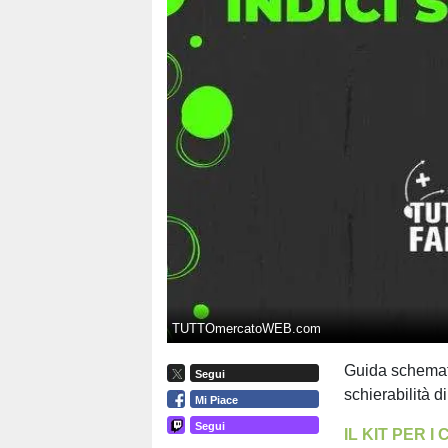
TUTTOmercatoWEB.com
Guida schematic
Segui
schierabilità d
Mi Piace
Segui
IL KIT PER 