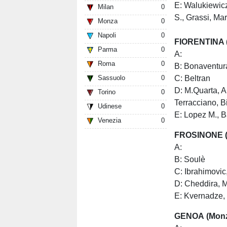
E: Walukiewicz
Milan
0
S., Grassi, Mar
Monza
0
Napoli
0
FIORENTINA (
Parma
0
A:
Roma
0
B: Bonaventur
C: Beltran
Sassuolo
0
D: M.Quarta, A
Torino
0
Terracciano, Bi
Udinese
0
E: Lopez M., 
Venezia
0
FROSINONE (F
A:
B: Soulè
C: Ibrahimovic
D: Cheddira, M
E: Kvernadze, 
GENOA (Monz