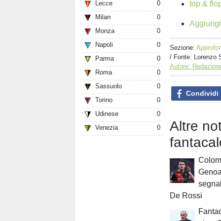
top & flo
Lecce
0
Milan
0
Aggiungi 
Monza
0
Napoli
0
Sezione:
Approfon
/ Fonte: Lorenzo 
Parma
0
Autore: Redazione
Roma
0
Sassuolo
0
Condividi
Torino
0
Udinese
0
Altre no
Venezia
0
fantacal
Colomb
Genoa:
segnal
De Rossi
Fantac