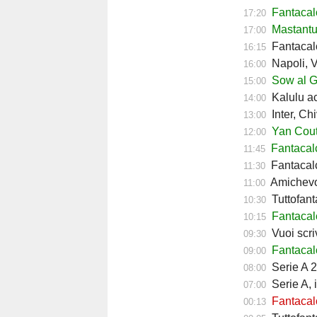
Fantacal
17:20
Mastantuo
17:00
Fantacalc
16:15
Napoli, Ve
16:00
Sow al Ge
15:00
Kalulu ac
14:00
Inter, Ch
13:00
Yan Couto
12:00
Fantacal
11:45
Fantacalc
11:30
Amichevol
11:00
Tuttofant
10:30
Fantacal
10:15
Vuoi scriv
09:30
Fantacalc
09:00
Serie A 2
08:00
Serie A, 
07:00
Fantacalc
00:13