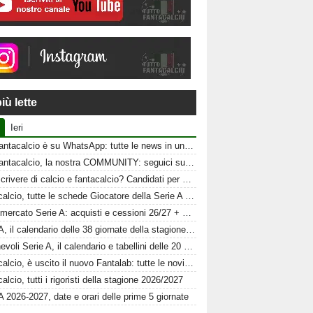
iù lette
Ieri
Tuttofantacalcio è su WhatsApp: tutte le news in un click
Tuttofantacalcio, la nostra COMMUNITY: seguici sui nostri canali social
Vuoi scrivere di calcio e fantacalcio? Candidati per Tuttofantacalcio
Fantacalcio, tutte le schede Giocatore della Serie A 26-27
Calciomercato Serie A: acquisti e cessioni 26/27 + schede al fantacalcio
Serie A, il calendario delle 38 giornate della stagione 2026-2027
Amichevoli Serie A, il calendario e tabellini delle 20 squadre
Fantacalcio, è uscito il nuovo Fantalab: tutte le novità 2026-2027
alcio, tutti i rigoristi della stagione 2026/2027
A 2026-2027, date e orari delle prime 5 giornate