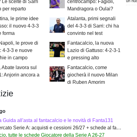
un nuo
 Le scelte di Sarri
centrocampo: Fagioli,
o per reparto
Mandragora o Oulai?
tina, le prime idee
Atalanta, primi segnali
sso: il nuovo 4-3-3
del 4-3-3 di Sarri: chi ha
e forma
convinto nel test
 Napoli, le prove di
Fantacalcio, la nuova
i: 4-3-3 e nuove
Lazio di Gattuso: 4-2-3-1
hie in campo
e pressing alto
, Abate lavora sul
Fantacalcio, come
1: Anjorin ancora a
giocherà il nuovo Milan
di Ruben Amorim
izie
ago
a Guida all'asta al fantacalcio e le novità di Fanta131
ato Serie A: acquisti e cessioni 26/27 + schede al fantacalcio
io, tutte le schede Giocatore della Serie A 26-27