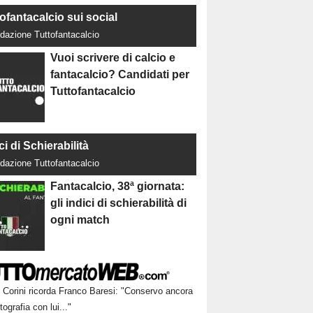
ofantacalcio sui social
dazione Tuttofantacalcio
Vuoi scrivere di calcio e
fantacalcio? Candidati per
Tuttofantacalcio
ci di Schierabilità
dazione Tuttofantacalcio
Fantacalcio, 38ª giornata:
gli indici di schierabilità di
ogni match
Corini ricorda Franco Baresi: "Conservo ancora
tografia con lui..."