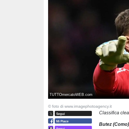
TUTTOmercatoWEB.com
© foto di www.imagephotoagency.it
Classifica cle
Segui
Mi Piace
Butez (Como
Segui