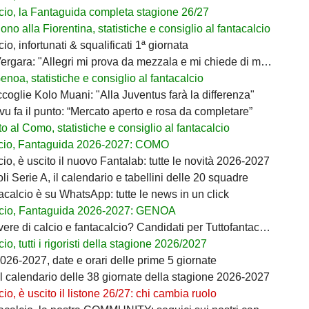
cio, la Fantaguida completa stagione 26/27
no alla Fiorentina, statistiche e consiglio al fantacalcio
io, infortunati & squalificati 1ª giornata
rgara: "Allegri mi prova da mezzala e mi chiede di migliorare"
noa, statistiche e consiglio al fantacalcio
coglie Kolo Muani: "Alla Juventus farà la differenza"
ivu fa il punto: “Mercato aperto e rosa da completare”
 al Como, statistiche e consiglio al fantacalcio
cio, Fantaguida 2026-2027: COMO
io, è uscito il nuovo Fantalab: tutte le novità 2026-2027
i Serie A, il calendario e tabellini delle 20 squadre
acalcio è su WhatsApp: tutte le news in un click
cio, Fantaguida 2026-2027: GENOA
ere di calcio e fantacalcio? Candidati per Tuttofantacalcio
io, tutti i rigoristi della stagione 2026/2027
026-2027, date e orari delle prime 5 giornate
il calendario delle 38 giornate della stagione 2026-2027
io, è uscito il listone 26/27: chi cambia ruolo