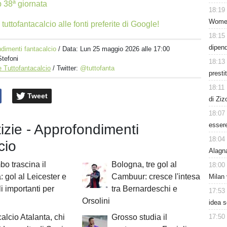
p 38ª giornata
18:19
Women
tuttofantacalcio alle fonti preferite di Google!
18:15
dipen
dimenti fantacalcio
/ Data:
Lun 25 maggio 2026 alle 17:00
Stefoni
18:13
 Tuttofantacalcio
/ Twitter:
@tuttofanta
presti
18:11
Tweet
di Ziz
18:07
esser
tizie - Approfondimenti
18:04
cio
Alagn
o trascina il
Bologna, tre gol al
18:00
 gol al Leicester e
Cambuur: cresce l'intesa
Milan 
i importanti per
tra Bernardeschi e
17:53
Orsolini
idea s
17:50
alcio Atalanta, chi
Grosso studia il