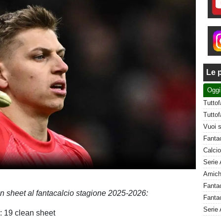
Le p
Oggi
an sheet al fantacalcio stagione 2025-2026:
Fantac
Serie 
)
: 19 clean sheet