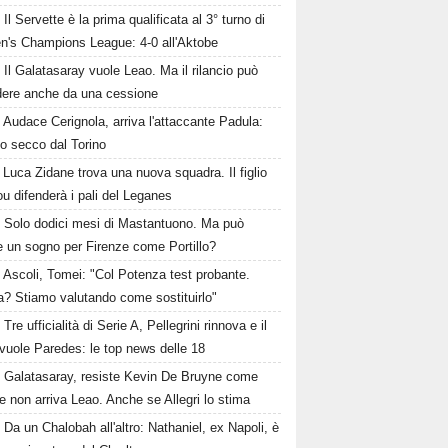
Il Servette è la prima qualificata al 3° turno di
's Champions League: 4-0 all'Aktobe
Il Galatasaray vuole Leao. Ma il rilancio può
dere anche da una cessione
Audace Cerignola, arriva l'attaccante Padula:
to secco dal Torino
Luca Zidane trova una nuova squadra. Il figlio
ou difenderà i pali del Leganes
Solo dodici mesi di Mastantuono. Ma può
e un sogno per Firenze come Portillo?
Ascoli, Tomei: "Col Potenza test probante.
a? Stiamo valutando come sostituirlo"
Tre ufficialità di Serie A, Pellegrini rinnova e il
vuole Paredes: le top news delle 18
Galatasaray, resiste Kevin De Bruyne come
e non arriva Leao. Anche se Allegri lo stima
Da un Chalobah all'altro: Nathaniel, ex Napoli, è