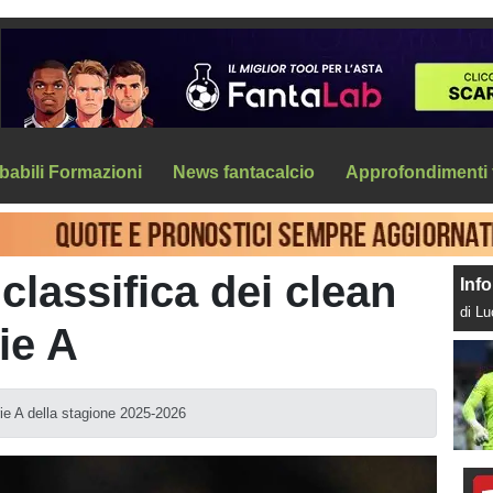
babili Formazioni
News fantacalcio
Approfondimenti 
 classifica dei clean
Info
di L
ie A
rie A della stagione 2025-2026