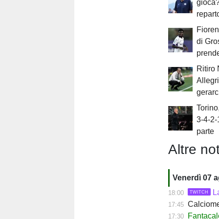
gioca?
repart
Fioren
di Gro
prend
Ritiro
Allegr
gerarc
Torino
3-4-2-
parte
Altre not
Venerdì 07 
L
18:00
TWITCH
Calciomerc
17:45
Fantacalc
17:30