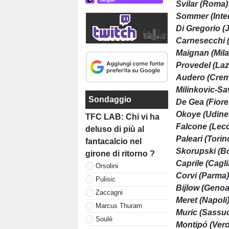
Svilar (Roma)
Sommer (Inte
Di Gregorio (
Carnesecchi (
Maignan (Mila
Provedel (Laz
Audero (Cre
Milinkovic-Sa
Sondaggio
De
Gea (Fiore
Okoye (Udine
TFC LAB: Chi vi ha
Falcone (Lec
deluso di più al
Paleari (Torin
fantacalcio nel
Skorupski (B
girone di ritorno ?
Caprile (Cagli
Orsolini
Corvi (Parma
Pulisic
Bijlow (Genoa
Zaccagni
Meret (Napoli
Marcus Thuram
Muric (Sassu
Soulè
Montipó (Ver