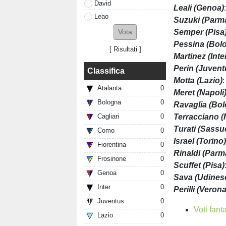
David
Leali (Genoa)
Leao
Suzuki (Parm
Semper (Pisa
Pessina (Bol
[
Risultati
]
Martinez (Inte
Perin (Juvent
Classifica
Motta (Lazio)
:
Atalanta
0
Meret (Napoli
Bologna
0
Ravaglia (Bo
Terracciano (
Cagliari
0
Turati (Sassu
Como
0
Israel (Torino
Fiorentina
0
Rinaldi (Parm
Frosinone
0
Scuffet (Pisa)
Genoa
0
Sava (Udines
Inter
0
Perilli (Verona
Juventus
0
Voti fant
Lazio
0