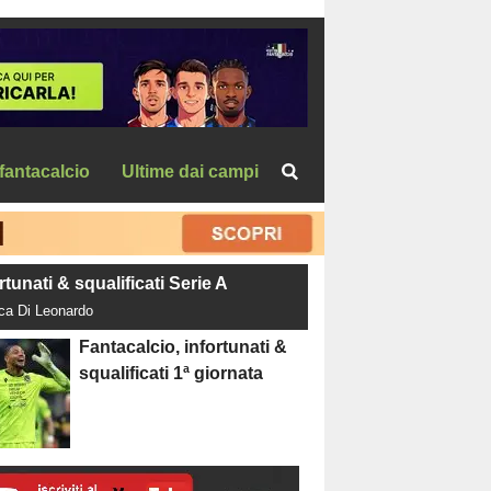
fantacalcio
Ultime dai campi
rtunati & squalificati Serie A
uca Di Leonardo
Fantacalcio, infortunati &
squalificati 1ª giornata